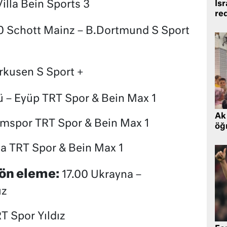
illa Bein Sports 3
İsr
re
0 Schott Mainz – B.Dortmund S Sport
rkusen S Sport +
 – Eyüp TRT Spor & Bein Max 1
Ak 
umspor TRT Spor & Bein Max 1
öğr
sa TRT Spor & Bein Max 1
ön eleme:
17.00 Ukrayna –
ız
T Spor Yıldız