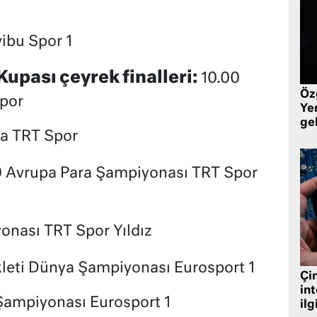
vibu Spor 1
upası çeyrek finalleri:
10.00
Öz
Spor
Yen
ge
ya TRT Spor
 Avrupa Para Şampiyonası TRT Spor
onası TRT Spor Yıldız
kleti Dünya Şampiyonası Eurosport 1
Çin
in
 Şampiyonası Eurosport 1
ilg