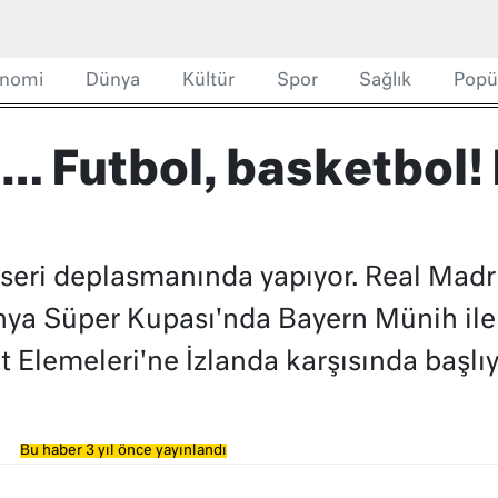
nomi
Dünya
Kültür
Spor
Sağlık
Popü
ı… Futbol, basketbol
yseri deplasmanında yapıyor. Real Madri
a Süper Kupası'nda Bayern Münih ile L
lemeleri'ne İzlanda karşısında başlıyor
Bu haber 3 yıl önce yayınlandı