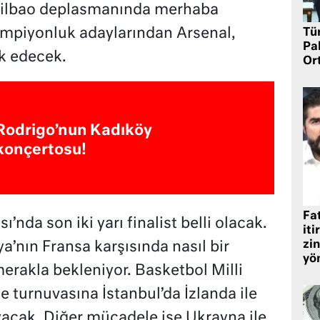
 Bilbao deplasmanında merhaba
ampiyonluk adaylarından Arsenal,
Tü
Pa
k edecek.
Or
Rodrigo’nun Kadıköy
konçertosu!
Fat
nda son iki yarı finalist belli olacak.
iti
zin
a’nın Fransa karşısında nasıl bir
yö
rakla bekleniyor. Basketbol Milli
 turnuvasına İstanbul’da İzlanda ile
acak. Diğer mücadele ise Ukrayna ile