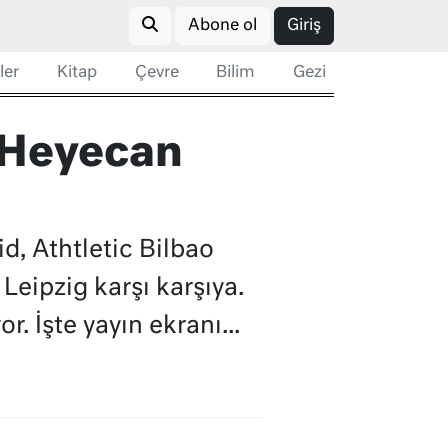
Abone ol
Giriş
ler
Kitap
Çevre
Bilim
Gezi
! Heyecan
d, Athtletic Bilbao
eipzig karşı karşıya.
. İşte yayın ekranı...