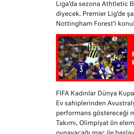
Liga’da sezona Athtletic
diyecek. Premier Lig’de ş
Nottingham Forest’i konu
FIFA Kadınlar Dünya Kupası’
Ev sahiplerinden Avustraly
performans göstereceği me
Takımı, Olimpiyat ön eleme
oynayacağı maç ile başlay