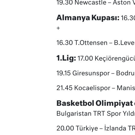
19.30 Newcastle – Aston V
Almanya Kupası:
16.3
+
16.30 T.Ottensen – B.Leve
1.Lig:
17.00 Keçiörengücü
19.15 Giresunspor – Bodr
21.45 Kocaelispor – Mani
Basketbol Olimpiyat 
Bulgaristan TRT Spor Yıld
20.00 Türkiye – İzlanda TR