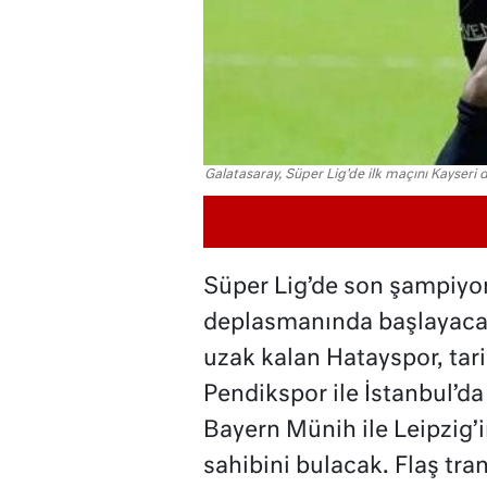
Galatasaray, Süper Lig'de ilk maçını Kayser
Süper Lig’de son şampiyo
deplasmanında başlayacak
uzak kalan Hatayspor, tari
Pendikspor ile İstanbul’
Bayern Münih ile Leipzig’i
sahibini bulacak. Flaş tra