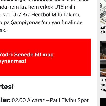
ada hem kız hem erkek U16 milli
ı var. U17 Kız Hentbol Milli Takımı,
upa Şampiyonası’nın yarı finalinde
Zay
ak.
alt
Rodri: Senede 60 maç
oynanmaz!
Ol
pol
tesi
kiş
ler:
02.00 Alcaraz – Paul Tivibu Spor