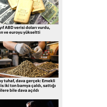
ıf ABD verisi doları vurdu,
ın ve euroyu yükseltti
ay tuhaf, dava gerçek: Emekli
is iki ton bamya çaldı, sattığı
ilere bile dava açıldı