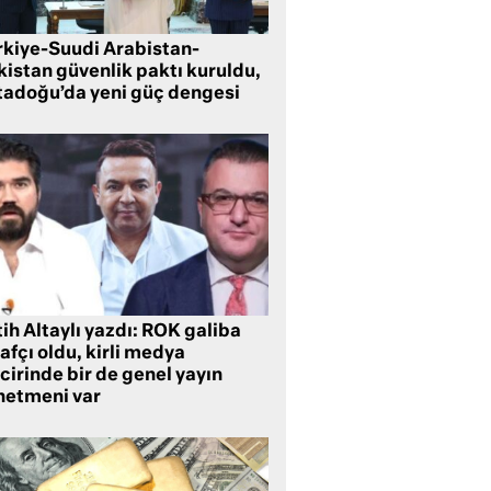
rkiye-Suudi Arabistan-
kistan güvenlik paktı kuruldu,
tadoğu’da yeni güç dengesi
ih Altaylı yazdı: ROK galiba
rafçı oldu, kirli medya
cirinde bir de genel yayın
netmeni var