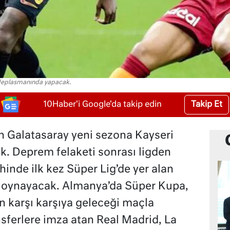
i deplasmanında yapacak.
Takip Et
10Haber'i Google'da takip edin
n Galatasaray yeni sezona Kayseri
. Deprem felaketi sonrası ligden
hinde ilk kez Süper Lig’de yer alan
da oynayacak. Almanya’da Süper Kupa,
n karşı karşıya geleceği maçla
nsferlere imza atan Real Madrid, La