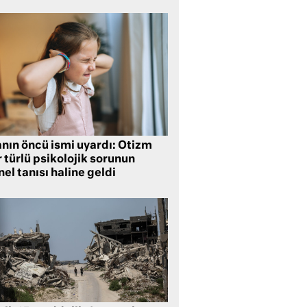
anın öncü ismi uyardı: Otizm
 türlü psikolojik sorunun
el tanısı haline geldi