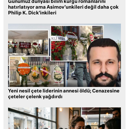
Günümüz dünyası bilim kurgu romanlarını
hatırlatıyor ama Asimov’unkileri değil daha çok
Philip K. Dick’inkileri
Yeni nesil çete liderinin annesi öldü; Cenazesine
çeteler çelenk yağdırdı