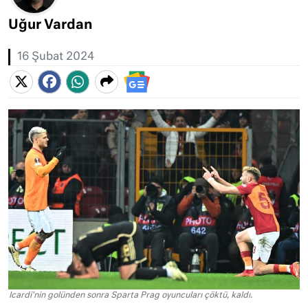
Uğur Vardan
16 Şubat 2024
Icardi'nin golünden sonra Sparta Prag oyuncuları çöktü, kaldı.