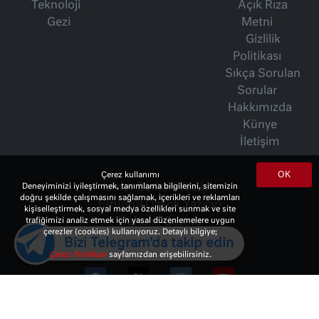
Teknoloji
Açık Rıza
Gezi
Metni
Gizlilik
Politikası
Sıkça Sorulan
Sorular
Hakkımızda
Künye
İletişim
OK
Çerez kullanımı
Deneyiminizi iyileştirmek, tanımlama bilgilerini, sitemizin
İsmet Berkan Yazıları
doğru şekilde çalışmasını sağlamak, içerikleri ve reklamları
Ertuğrul Özkök Yazıları
kişiselleştirmek, sosyal medya özellikleri sunmak ve site
trafiğimizi analiz etmek için yasal düzenlemelere uygun
Haftalık Gazete
çerezler (cookies) kullanıyoruz. Detaylı bilgiye;
Bizi Telegram'da takip edin
Çerez Politikası
sayfamızdan erişebilirsiniz.
© 2023 Copyright:
10Haber