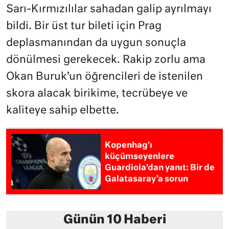
Sarı-Kırmızılılar sahadan galip ayrılmayı
bildi. Bir üst tur bileti için Prag
deplasmanından da uygun sonuçla
dönülmesi gerekecek. Rakip zorlu ama
Okan Buruk’un öğrencileri de istenilen
skora alacak birikime, tecrübeye ve
kaliteye sahip elbette.
Kopenhag’ı
küçümseyenlere
Guardiola’dan yanıt: Bir de
Galatasaray’a sorun
Günün 10 Haberi