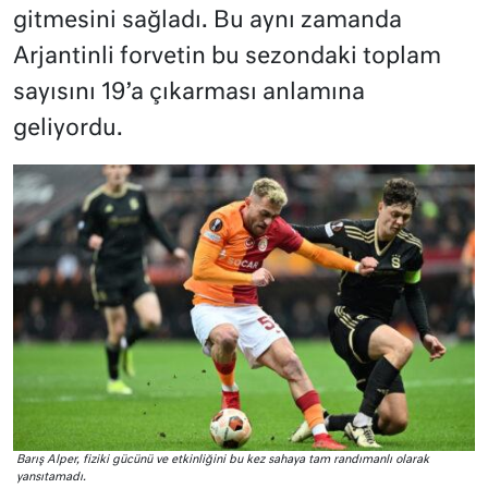
gitmesini sağladı. Bu aynı zamanda
Arjantinli forvetin bu sezondaki toplam
sayısını 19’a çıkarması anlamına
geliyordu.
Barış Alper, fiziki gücünü ve etkinliğini bu kez sahaya tam randımanlı olarak
yansıtamadı.