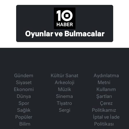
Oyunlar ve Bulmacalar
Gündem
Kültür Sanat
Aydınlatma
Siyaset
Arkeoloji
Metni
Ekonomi
Müzik
Kullanım
Dünya
Sinema
Şartları
Spor
Tiyatro
Çerez
Sağlık
Sergi
Politikamız
Popüler
İptal ve İade
Bilim
Politikası