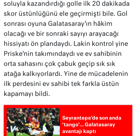
soluyla kazandırdığı golle ilk 20 dakikada
skor üstünlüğünü ele geçirmişti bile. Gol
sonrası oyuna Galatasaray’ın hâkim
olacağı ve bir sonraki sayıyı arayacağı
hissiyatı ön plandaydı. Lakin kontrol yine
Priske’nin takımındaydı ve ev sahibinin
orta sahasını çok çabuk geçip sık sık
atağa kalkıyorlardı. Yine de mücadelenin
ilk perdesini ev sahibi tek farkla üstün
kapamayı bildi.
Seyrantepe’de son anda
‘tango’… Galatasaray
avantajı kaptı