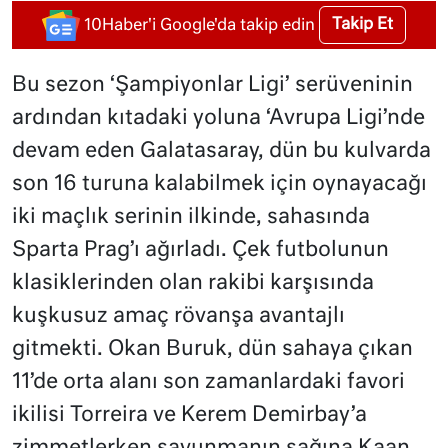
Takip Et
10Haber'i Google'da takip edin
Bu sezon ‘Şampiyonlar Ligi’ serüveninin
ardından kıtadaki yoluna ‘Avrupa Ligi’nde
devam eden Galatasaray, dün bu kulvarda
son 16 turuna kalabilmek için oynayacağı
iki maçlık serinin ilkinde, sahasında
Sparta Prag’ı ağırladı. Çek futbolunun
klasiklerinden olan rakibi karşısında
kuşkusuz amaç rövanşa avantajlı
gitmekti. Okan Buruk, dün sahaya çıkan
11’de orta alanı son zamanlardaki favori
ikilisi Torreira ve Kerem Demirbay’a