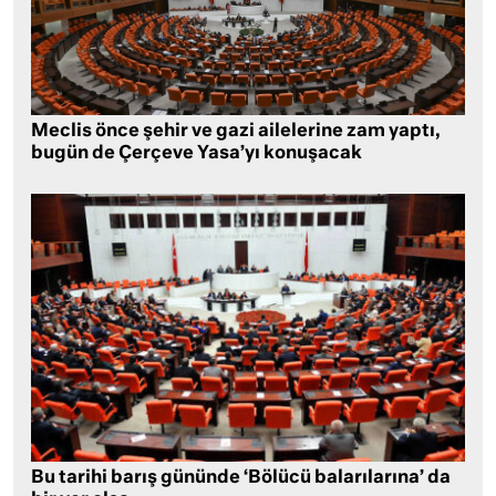
Meclis önce şehir ve gazi ailelerine zam yaptı,
bugün de Çerçeve Yasa’yı konuşacak
Bu tarihi barış gününde ‘Bölücü balarılarına’ da