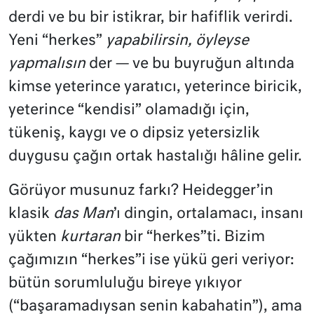
derdi ve bu bir istikrar, bir hafiflik verirdi.
Yeni “herkes”
yapabilirsin, öyleyse
yapmalısın
der — ve bu buyruğun altında
kimse yeterince yaratıcı, yeterince biricik,
yeterince “kendisi” olamadığı için,
tükeniş, kaygı ve o dipsiz yetersizlik
duygusu çağın ortak hastalığı hâline gelir.
Görüyor musunuz farkı? Heidegger’in
klasik
das Man
’ı dingin, ortalamacı, insanı
yükten
kurtaran
bir “herkes”ti. Bizim
çağımızın “herkes”i ise yükü geri veriyor:
bütün sorumluluğu bireye yıkıyor
(“başaramadıysan senin kabahatin”), ama