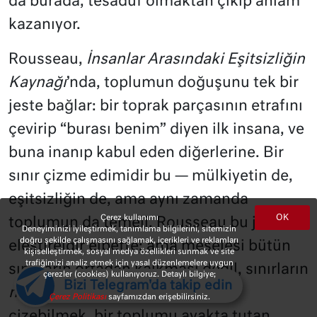
da burada, tesadüf olmaktan çıkıp anlam
kazanıyor.
Rousseau,
İnsanlar Arasındaki Eşitsizliğin
Kaynağı
’nda, toplumun doğuşunu tek bir
jeste bağlar: bir toprak parçasının etrafını
çevirip “burası benim” diyen ilk insana, ve
buna inanıp kabul eden diğerlerine. Bir
sınır çizme edimidir bu — mülkiyetin de,
eşitsizliğin de, ama aynı zamanda
OK
Çerez kullanımı
toplumun da temeli. Rousseau bu jeste
Deneyiminizi iyileştirmek, tanımlama bilgilerini, sitemizin
doğru şekilde çalışmasını sağlamak, içerikleri ve reklamları
eleştireldir elbette; ama meselesi bütün
kişiselleştirmek, sosyal medya özellikleri sunmak ve site
trafiğimizi analiz etmek için yasal düzenlemelere uygun
sınırların ortadan kalkması değil, sınırların
çerezler (cookies) kullanıyoruz. Detaylı bilgiye;
Bizi Telegram'da takip edin
nereye
çekileceğidir. Çünkü sınır
Çerez Politikası
sayfamızdan erişebilirsiniz.
çizebilmek, bir toplumu ayakta tutan,