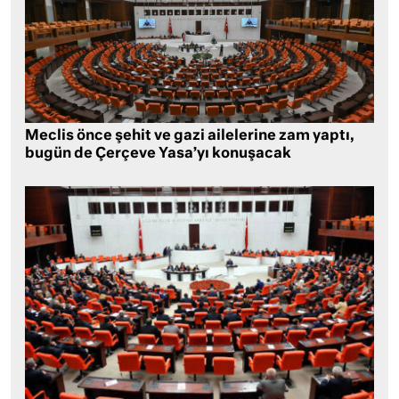
Meclis önce şehit ve gazi ailelerine zam yaptı,
bugün de Çerçeve Yasa’yı konuşacak