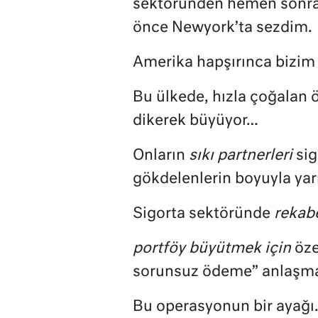
sektöründen hemen sonraya
önce Newyork’ta sezdim.
Amerika hapşırınca bizim
Bu ülkede, hızla çoğalan ö
dikerek büyüyor…
Onların
sıkı partnerleri
sig
gökdelenlerin boyuyla yarış
Sigorta sektöründe
rekabe
portföy büyütmek için
öze
sorunsuz ödeme” anlaşmala
Bu operasyonun bir ayağı