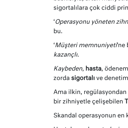
sigortalılara çok ciddi pr
‘
Operasyonu yöneten zihni
bu.
‘
Müşteri memnuniyeti
’ne 
kazançlı
.
Kaybeden
,
hasta
, ödenem
zorda
sigortalı
ve denetim
Ama ilkin, regülasyondan 
bir zihniyetle çelişebilen
T
Skandal operasyonun en kr