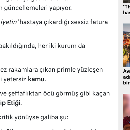
‘Th
im güncellemeleri yapıyor.
has
yetin’
hastaya çıkardığı sessiz fatura
bakıldığında, her iki kurum da
ez rakamlara çıkan primle yüzleşen
Avr
adr
i yetersiz
kamu
.
bir
ve şeffaflıktan öcü görmüş gibi kaçan
ıp Etiği
.
itik yönüyse galiba şu: