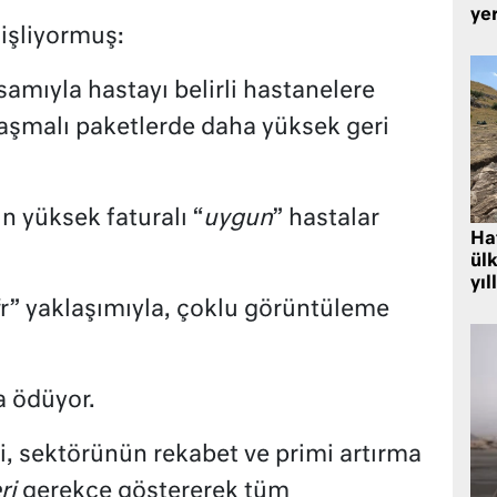
yer
 işliyormuş:
samıyla hastayı belirli hastanelere
laşmalı paketlerde daha yüksek geri
in yüksek faturalı “
uygun
” hastalar
Hat
ülk
yıl
r” yaklaşımıyla, çoklu görüntüleme
a ödüyor.
i, sektörünün rekabet ve primi artırma
ri
gerekçe göstererek tüm