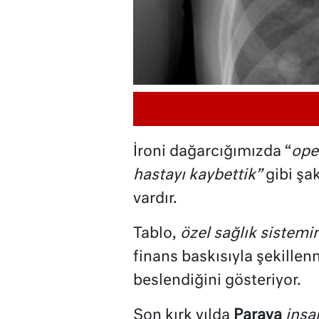
İroni dağarcığımızda “
ope
hastayı kaybettik”
gibi şa
vardır.
Tablo,
özel sağlık sistemi
finans baskısıyla şekillenm
beslendiğini gösteriyor.
Son kırk yılda
Paraya
insa