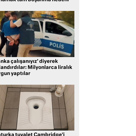
mamak tam boşanma nedeni
nka çalışanıyız’ diyerek
andırdılar: Milyonlarca liralık
rgun yaptılar
aturka tuvalet Cambridge’i