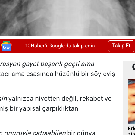
Takip Et
10Haber'i Google'da takip edin
rasyon gayet başarılı geçti ama
kacı ama esasında hüzünlü bir söyleyiş
nin
yalnızca niyetten değil, rekabet ve
iş bir yapısal çarpıklıktan
Er
n onuruyla çatışabilen
bir dünya