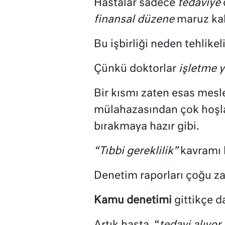
Hastalar sadece
tedaviye
finansal düzene
maruz kal
Bu işbirliği neden tehlikel
Çünkü doktorlar
işletme 
Bir kısmı zaten esas mesle
mülahazasından çok hoşl
bırakmaya hazır gibi.
“Tıbbi gereklilik”
kavramı b
Denetim raporları çoğu 
Kamu denetimi
gittikçe d