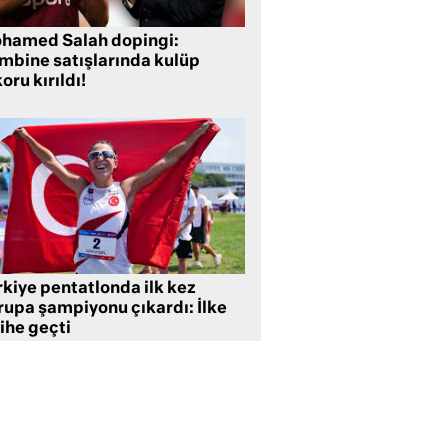
hamed Salah dopingi:
mbine satışlarında kulüp
oru kırıldı!
rkiye pentatlonda ilk kez
rupa şampiyonu çıkardı: İlke
ihe geçti