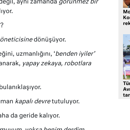
değil, aynı zamanda
görünmez bir
ıyor.
Mo
Ko
rek
i?
yöneticisine
dönüşüyor.
ğini, uzmanlığını, ‘
benden iyiler’
anarak,
yapay zekaya, robotlara
Tü
ulanıklaşıyor.
Av
tar
zaman
kapalı devre
tutuluyor.
aha da geride kalıyor.