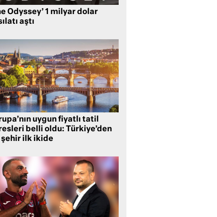
e Odyssey’ 1 milyar dolar
ılatı aştı
upa’nın uygun fiyatlı tatil
esleri belli oldu: Türkiye’den
 şehir ilk ikide