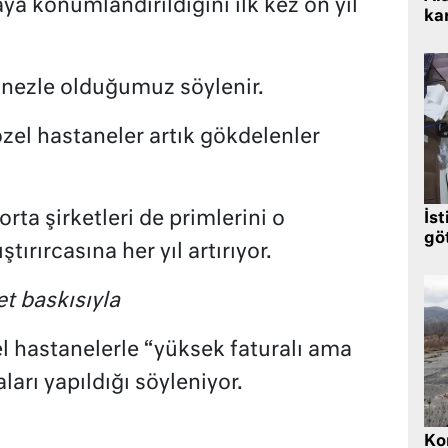
 konumlandırıldığını ilk kez on yıl
kar
 nezle olduğumuz söylenir.
zel hastaneler artık gökdelenler
orta şirketleri de primlerini o
İst
gö
tırırcasına her yıl artırıyor.
t baskısıyla
l hastanelerle “yüksek faturalı ama
rı yapıldığı söyleniyor.
.
Kor