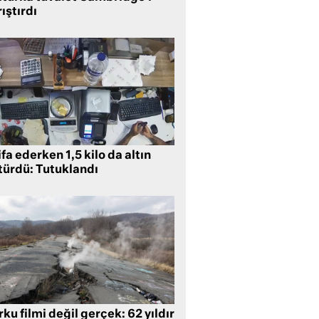
ıştırdı
ifa ederken 1,5 kilo da altın
türdü: Tutuklandı
ku filmi değil gerçek: 62 yıldır