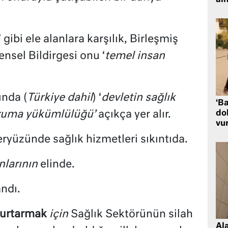
al
’ gibi ele alanlara karşılık, Birleşmiş
ensel Bildirgesi onu ‘
temel insan
ında (
Türkiye dahil
) ‘
devletin sağlık
‘Ba
dol
oruma yükümlülüğü’
açıkça yer alır.
vu
ryüzünde sağlık hizmetleri sıkıntıda.
nlarının
elinde.
ndı.
urtarmak
için
Sağlık Sektörünün silah
Al