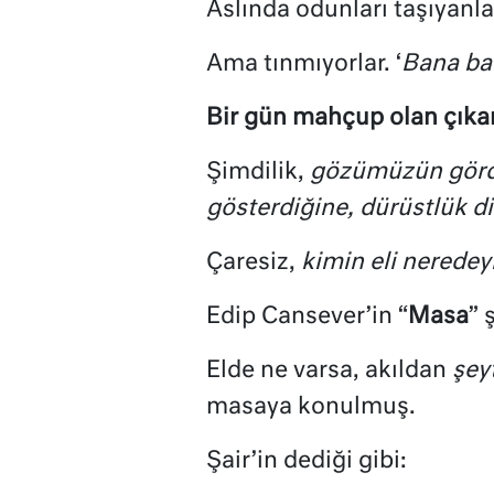
Aslında odunları taşıyanlar
Ama tınmıyorlar. ‘
Bana ba
Bir gün mahçup olan çıkar
Şimdilik,
gözümüzün gördü
gösterdiğine, dürüstlük d
Çaresiz,
kimin eli nerede
Edip Cansever’in “
Masa
” 
Elde ne varsa, akıldan
şey
masaya konulmuş.
Şair’in dediği gibi: