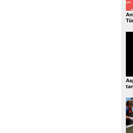
Ank
Tü
As
tan