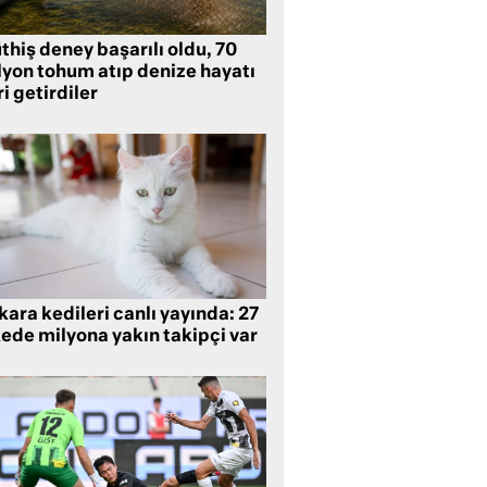
hiş deney başarılı oldu, 70
lyon tohum atıp denize hayatı
i getirdiler
ara kedileri canlı yayında: 27
kede milyona yakın takipçi var