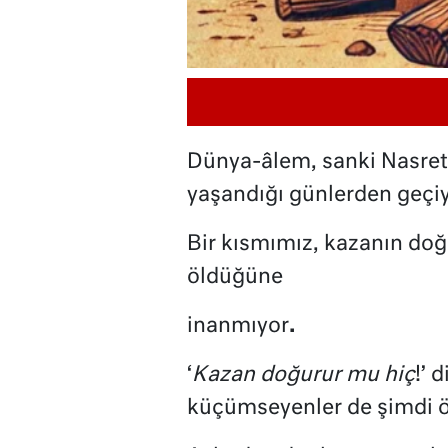
Dünya-âlem, sanki Nasrett
yaşandığı günlerden geçi
Bir kısmımız, kazanın do
öldüğüne
inanmıyor
.
‘
Kazan doğurur mu hiç
!’ 
küçümseyenler de şimdi ö