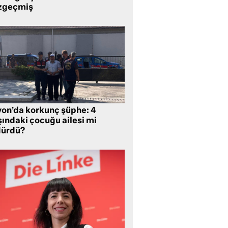
zgeçmiş
yon’da korkunç şüphe: 4
şındaki çocuğu ailesi mi
dürdü?