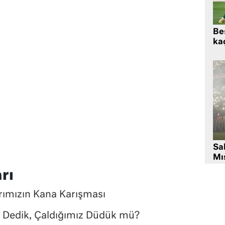
Beş
kaç
Sa
Mıs
rı
ımızın Kana Karışması
 Dedik, Çaldığımız Düdük mü?