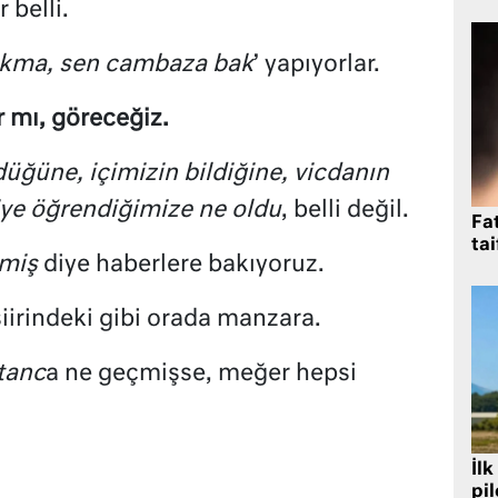
 belli.
kma, sen cambaza bak
’ yapıyorlar.
 mı, göreceğiz.
ğüne, içimizin bildiğine, vicdanın
iye öğrendiğimize ne oldu
, belli değil.
Fat
tai
ymiş
diye haberlere bakıyoruz.
şiirindeki gibi orada manzara.
tanc
a ne geçmişse, meğer hepsi
İlk
pi