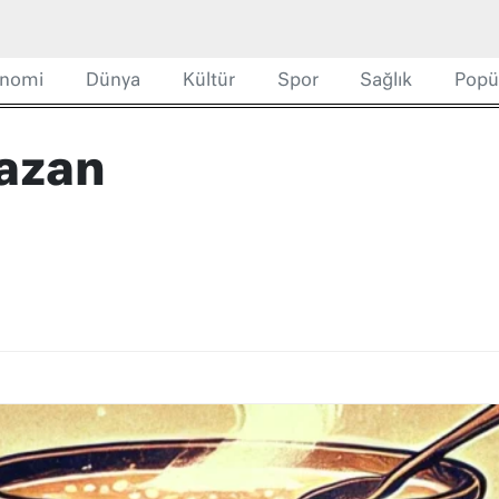
nomi
Dünya
Kültür
Spor
Sağlık
Popü
azan