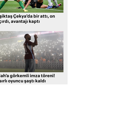
iktaş Çekya’da bir attı, on
ırdı, avantajı kaptı
lah’a görkemli imza töreni!
ırlı oyuncu şaştı kaldı