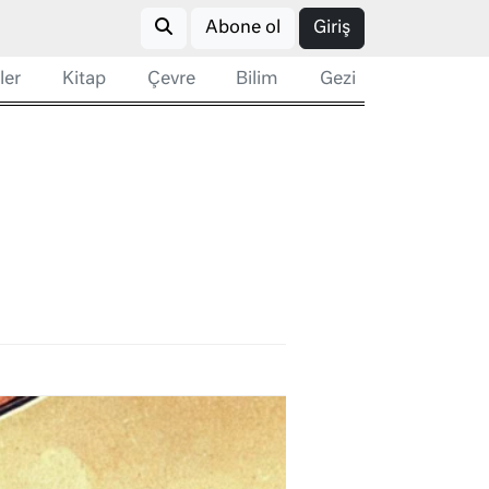
Abone ol
Giriş
ler
Kitap
Çevre
Bilim
Gezi