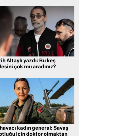
ih Altaylı yazdı: Bu keş
fesini çok mu aradınız?
 havacı kadın general: Savaş
lotluğu için doktor olmaktan