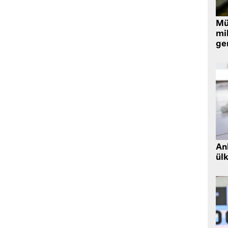
Müt
mi
ger
Ank
ül