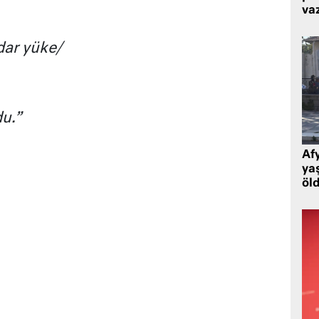
va
dar yüke/
u.”
Af
ya
öl