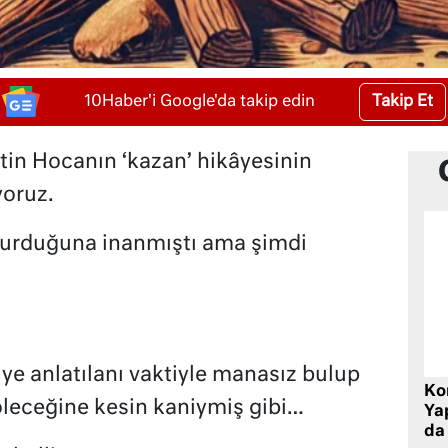
Takip Et
10Haber'i Google'da takip edin
in Hocanın ‘kazan’ hikâyesinin
yoruz.
ğurduğuna inanmıştı ama şimdi
diye anlatılanı vaktiyle manasız bulup
Ko
leceğine kesin kaniymiş gibi…
Yap
da 