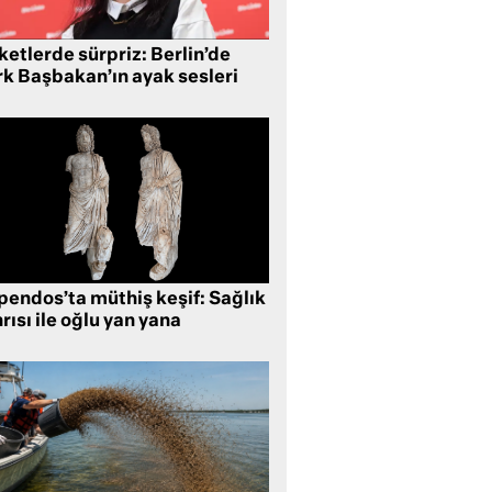
etlerde sürpriz: Berlin’de
rk Başbakan’ın ayak sesleri
pendos’ta müthiş keşif: Sağlık
rısı ile oğlu yan yana