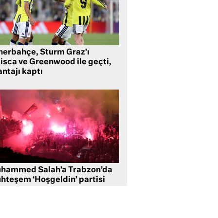
nerbahçe, Sturm Graz’ı
lisca ve Greenwood ile geçti,
ntajı kaptı
hammed Salah’a Trabzon’da
hteşem ‘Hoşgeldin’ partisi