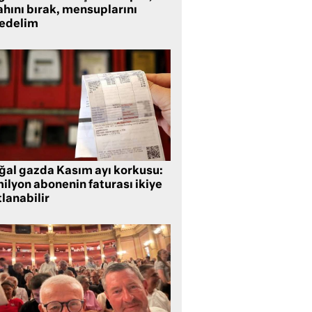
ahını bırak, mensuplarını
fedelim
ğal gazda Kasım ayı korkusu:
ilyon abonenin faturası ikiye
lanabilir