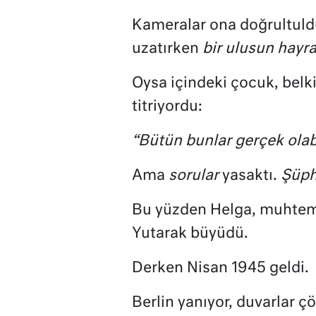
Kameralar ona doğrultuld
uzatırken
bir ulusun hayra
Oysa içindeki çocuk, belk
titriyordu:
“Bütün bunlar gerçek olab
Ama
sorular
yasaktı.
Şüp
Bu yüzden Helga, muhtem
Yutarak büyüdü.
Derken Nisan 1945 geldi.
Berlin yanıyor, duvarlar ç