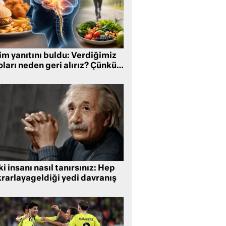
im yanıtını buldu: Verdiğimiz
oları neden geri alırız? Çünkü…
i insanı nasıl tanırsınız: Hep
krarlayageldiği yedi davranış