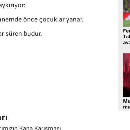
ykırıyor:
nnemde önce çocuklar yanar.
Fe
r süren budur.
Ta
ava
Mu
mu
rı
ımızın Kana Karışması