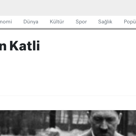
nomi
Dünya
Kültür
Spor
Sağlık
Popü
 Katli