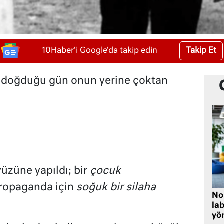
Takip Et
10Haber'i Google'da takip edin
, doğduğu gün onun yerine çoktan
üzüne yapıldı; bir
çocuk
ropaganda için
soğuk bir silaha
No
lab
yö