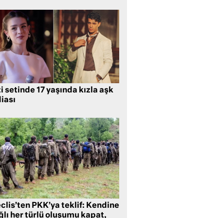
i setinde 17 yaşında kızla aşk
iası
clis’ten PKK’ya teklif: Kendine
lı her türlü oluşumu kapat,