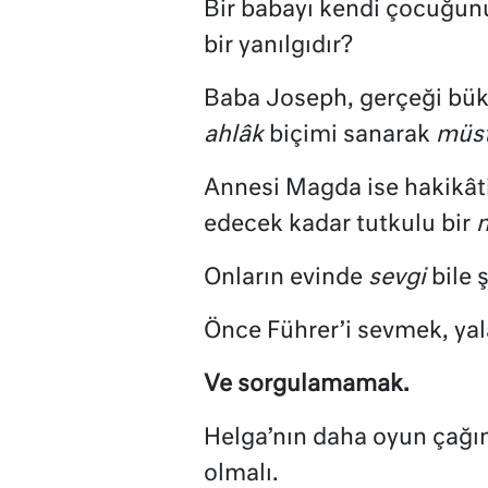
Bir babayı kendi çocuğun
bir yanılgıdır?
Baba Joseph, gerçeği bükm
ahlâk
biçimi sanarak
müst
Annesi Magda ise hakikâti
edecek kadar tutkulu bir
Onların evinde
sevgi
bile ş
Önce Führer’i sevmek, ya
Ve sorgulamamak.
Helga’nın daha oyun çağın
olmalı.