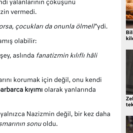
ndi yalanlarının çöküşünü
zin vermedi.
orsa, çocukları da onunla ölmeli
”ydi.
Bil
kil
amış olabilir:
 şey, aslında
fanatizmin kılıflı hâli
arını korumak için değil, onu kendi
barbarca kıyımı
olarak yanlarında
Zek
te
yalnızca Nazizmin değil, bir kez daha
smarının
sonu
oldu.