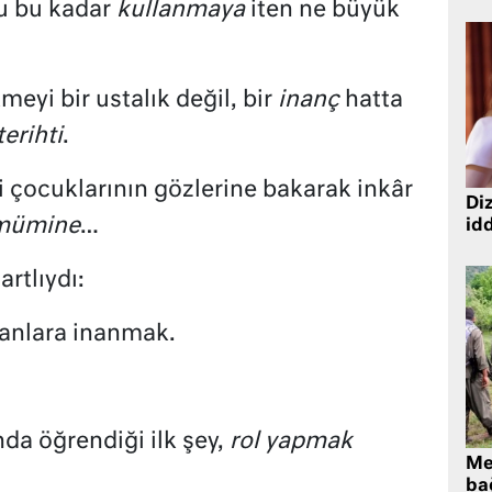
u bu kadar
kullanmaya
iten ne büyük
eyi bir ustalık değil, bir
inanç
hatta
erihti
.
 çocuklarının gözlerine bakarak inkâr
Diz
mümine
…
idd
artlıydı:
lanlara inanmak.
da öğrendiği ilk şey,
rol yapmak
Me
bağ