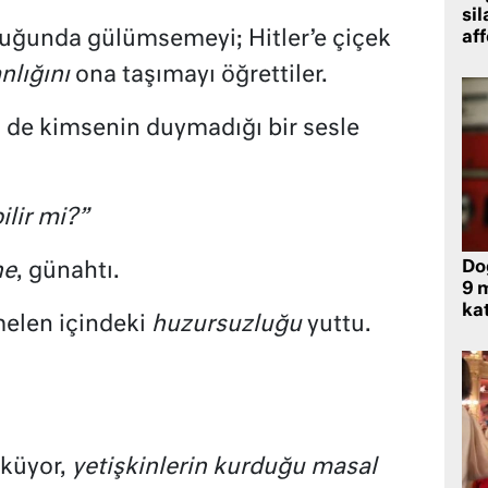
sil
uğunda gülümsemeyi; Hitler’e çiçek
af
nlığını
ona taşımayı öğrettiler.
i de kimsenin duymadığı bir sesle
ilir mi?”
Do
he
, günahtı.
9 m
kat
elen içindeki
huzursuzluğu
yuttu.
öküyor,
yetişkinlerin kurduğu masal