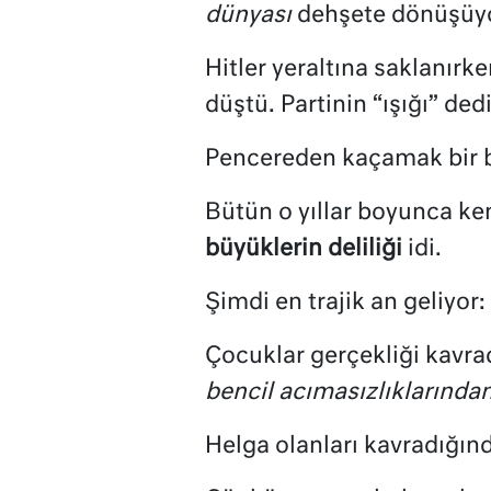
dünyası
dehşete dönüşüy
Hitler yeraltına saklanır
düştü. Partinin “ışığı” ded
Pencereden kaçamak bir ba
Bütün o yıllar boyunca ke
büyüklerin deliliği
idi.
Şimdi en trajik an geliyor:
Çocuklar gerçekliği kavra
bencil acımasızlıklarında
Helga olanları kavradığınd