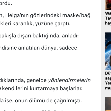
ordu.
Wa
ken, Helga’nın gözlerindeki maske/bağ
Ta
ikleri karanlık, yüzüne çarptı.
hay
kışla dışarı baktığında, anladı:
ndisine anlatılan dünya, sadece
Bü
sa
dıklarında, genelde
yönlendirmelerin
Yer
n
kendilerini kurtarmaya başlarlar.
mu
a ise, onun ölümü de çağrılmıştı.