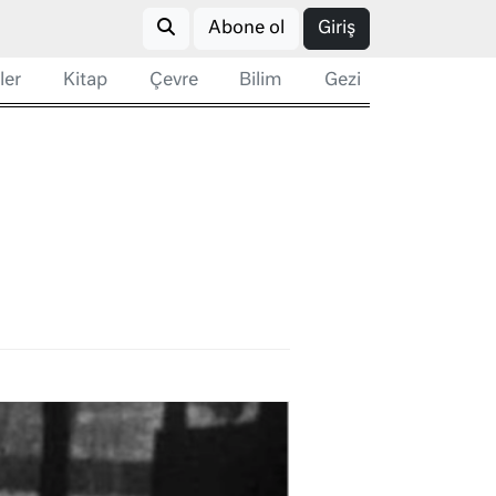
Abone ol
Giriş
ler
Kitap
Çevre
Bilim
Gezi