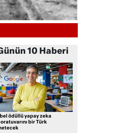
Günün 10 Haberi
bel ödüllü yapay zeka
oratuvarını bir Türk
netecek