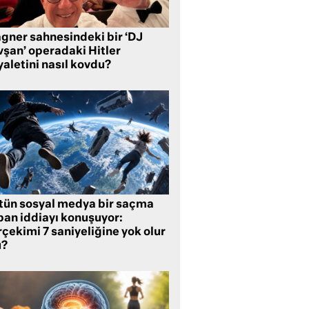
gner sahnesindeki bir ‘DJ
vşan’ operadaki Hitler
aletini nasıl kovdu?
tün sosyal medya bir saçma
pan iddiayı konuşuyor:
çekimi 7 saniyeliğine yok olur
?