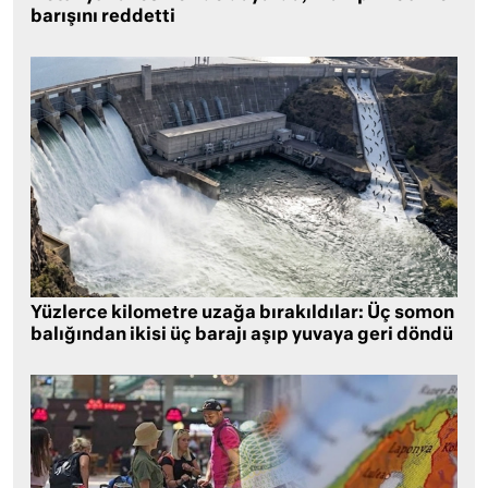
barışını reddetti
Yüzlerce kilometre uzağa bırakıldılar: Üç somon
balığından ikisi üç barajı aşıp yuvaya geri döndü