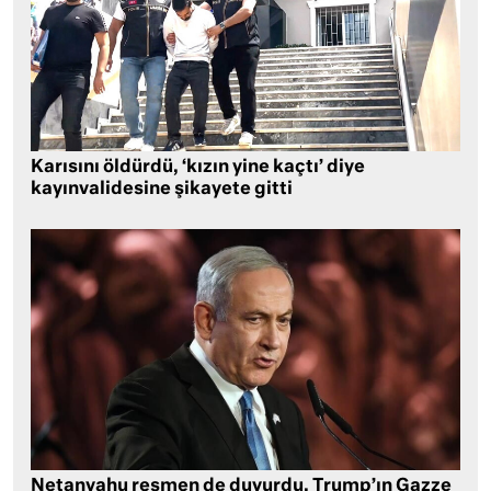
Karısını öldürdü, ‘kızın yine kaçtı’ diye
kayınvalidesine şikayete gitti
Netanyahu resmen de duyurdu, Trump’ın Gazze