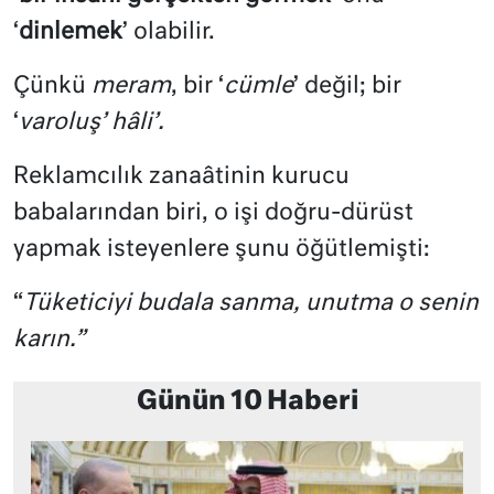
‘
dinlemek
’ olabilir.
Çünkü
meram
, bir ‘
cümle
’ değil; bir
‘
varoluş’ hâli’.
Reklamcılık zanaâtinin kurucu
babalarından biri, o işi doğru-dürüst
yapmak isteyenlere şunu öğütlemişti:
“
Tüketiciyi budala sanma, unutma o senin
karın.”
Günün 10 Haberi