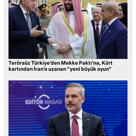
Terörsüz Türkiye’den Mekke Paktı’na, Kürt
kartından İran’a uzanan “yeni büyük oyun”