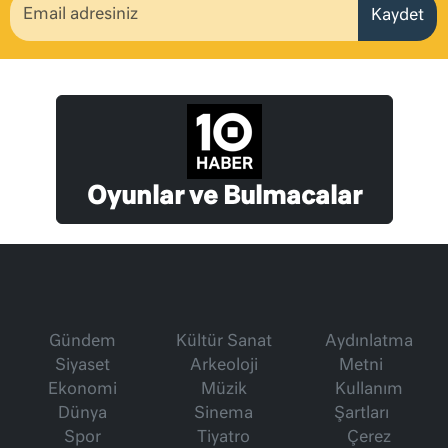
Kaydet
Oyunlar ve Bulmacalar
Gündem
Kültür Sanat
Aydınlatma
Siyaset
Arkeoloji
Metni
Ekonomi
Müzik
Kullanım
Dünya
Sinema
Şartları
Spor
Tiyatro
Çerez