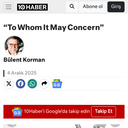
Abone ol
Giriş
“To Whom It May Concern”
Bülent Korman
4 Aralık 2025
Takip Et
10Haber'i Google'da takip edin