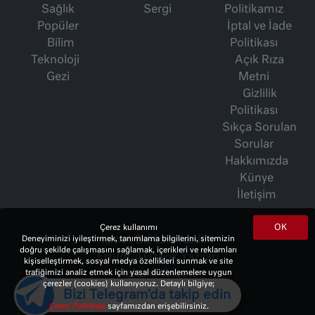
Sağlık
Sergi
Politikamız
Popüler
İptal ve İade
Bilim
Politikası
Teknoloji
Açık Rıza
Gezi
Metni
Gizlilik
Politikası
Sıkça Sorulan
Sorular
Hakkımızda
Künye
İletişim
OK
Çerez kullanımı
İsmet Berkan Yazıları
Deneyiminizi iyileştirmek, tanımlama bilgilerini, sitemizin
doğru şekilde çalışmasını sağlamak, içerikleri ve reklamları
Ertuğrul Özkök Yazıları
kişiselleştirmek, sosyal medya özellikleri sunmak ve site
Haftalık Gazete
trafiğimizi analiz etmek için yasal düzenlemelere uygun
çerezler (cookies) kullanıyoruz. Detaylı bilgiye;
Bizi Telegram'da takip edin
Çerez Politikası
sayfamızdan erişebilirsiniz.