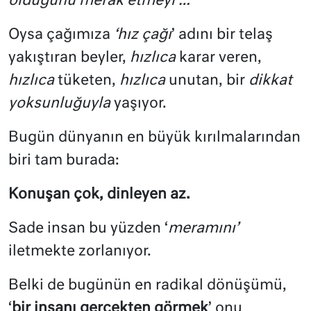
olduğunu merak etmeyi …
Oysa çağımıza
‘hız çağı
’ adını bir telaş
yakıştıran beyler,
hızlıca
karar veren,
hızlıca
tüketen,
hızlıca
unutan, bir
dikkat
yoksunluğuyla
yaşıyor.
Bugün dünyanın en büyük kırılmalarından
biri tam burada:
Konuşan çok, dinleyen az.
Sade insan bu yüzden ‘
meramını’
iletmekte zorlanıyor.
Belki de bugünün en radikal dönüşümü,
‘
bir insanı gerçekten görmek
’ onu