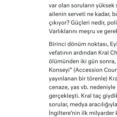
var olan soruların yüksek
ailenin serveti ne kadar, 
çıkıyor? Güçleri nedir, pol
Varlıklarını meşru ve gerek
Birinci dönüm noktası, Eyl
vefatının ardından Kral C
ölümünden iki gün sonra, P
Konseyi” (Accession Counc
yayınlanan bir törenle) Kra
cenaze, yas vb. nedeniyl
gerçekleşti. Kral taç giyd
sorular, medya aracılığıyla
İngiltere’nin ilk milyarder 