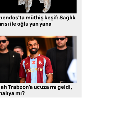
pendos’ta müthiş keşif: Sağlık
rısı ile oğlu yan yana
lah Trabzon’a ucuza mı geldi,
halıya mı?