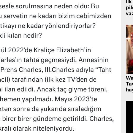
İlk
 sesle sorulmasına neden oldu: Bu
pi
va
bu servetin ne kadarı bizim cebimizden
itikayı ne kadar yönlendiriyorlar?
li kılan nedir?
ül 2022’de Kraliçe Elizabeth’in
harles’ın tahta geçmesiydi. Annesinin
rens Charles, III.Charles adıyla “Taht
Wa
il) tarafından (ilk kez TV’den de
Ta
l ilan edildi. Ancak taç giyme töreni,
hay
e hemen yapılmadı. Mayıs 2023’te
ikten sonra da yukarıda sıraladığım
 birer birer gündeme getirildi. Charles,
kralı olarak niteleniyordu.