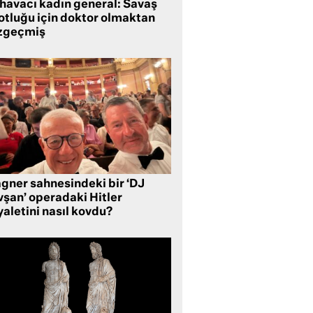
 havacı kadın general: Savaş
lotluğu için doktor olmaktan
zgeçmiş
gner sahnesindeki bir ‘DJ
vşan’ operadaki Hitler
aletini nasıl kovdu?