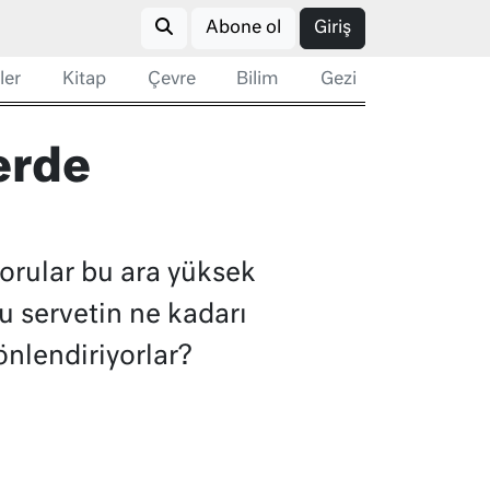
Abone ol
Giriş
ler
Kitap
Çevre
Bilim
Gezi
perde
 sorular bu ara yüksek
u servetin ne kadarı
önlendiriyorlar?