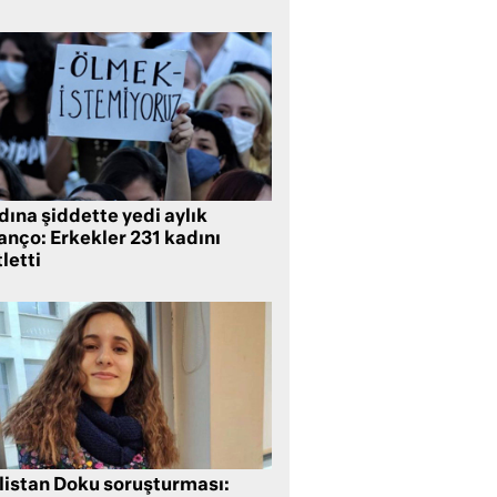
ına şiddette yedi aylık
anço: Erkekler 231 kadını
letti
listan Doku soruşturması: