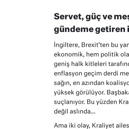
Servet, güç ve me
gündeme getiren i
İngiltere, Brexit’ten bu ya
ekonomik, hem politik ol
geniş halk kitleleri tarafı
enflasyon geçim derdi mese
sağın, en azından koalisyo
yüksek görülüyor. Başbaka
suçlanıyor. Bu yüzden Kra
değil aslında…
Ama iki olay, Kraliyet aile