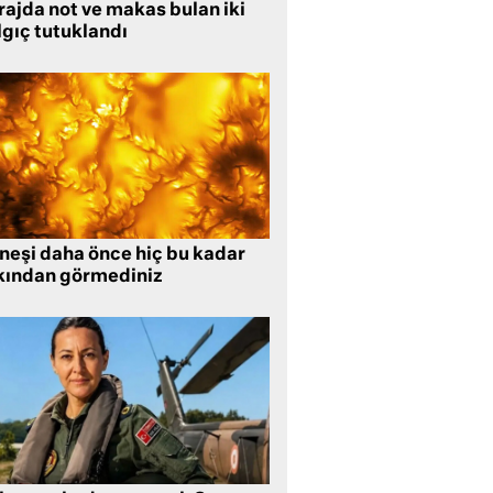
rajda not ve makas bulan iki
lgıç tutuklandı
neşi daha önce hiç bu kadar
kından görmediniz