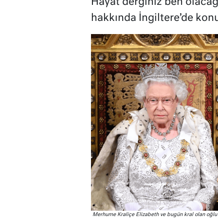
Hayat derginiz ben olacağım
hakkında İngiltere’de kon
Merhume Kraliçe Elizabeth ve bugün kral olan oğlu