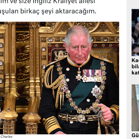
 ve size İngiliz Kraliyet ailesi
uşulan birkaç şeyi aktaracağım.
Kad
bil
kat
Gü
 Charles