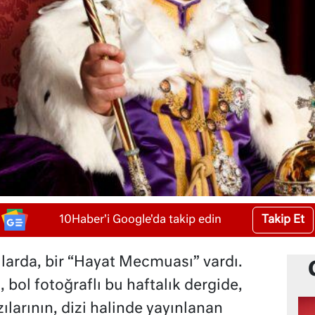
Takip Et
10Haber'i Google'da takip edin
larda, bir “Hayat Mecmuası” vardı.
 bol fotoğraflı bu haftalık dergide,
ılarının, dizi halinde yayınlanan