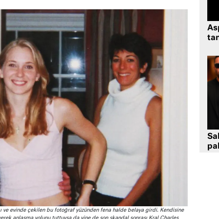
As
tan
Sa
pa
ı ve evinde çekilen bu fotoğraf yüzünden fena halde belaya girdi. Kendisine
erek anlaşma yolunu tuttuysa da yine de son skandal sonrası Kral Charles