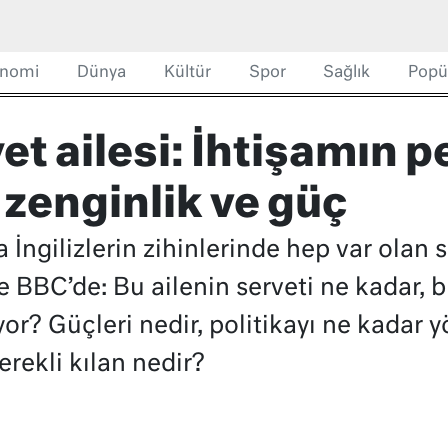
nomi
Dünya
Kültür
Spor
Sağlık
Popü
yet ailesi: İhtişamın 
zenginlik ve güç
a İngilizlerin zihinlerinde hep var olan
e BBC’de: Bu ailenin serveti ne kadar, b
r? Güçleri nedir, politikayı ne kadar y
erekli kılan nedir?