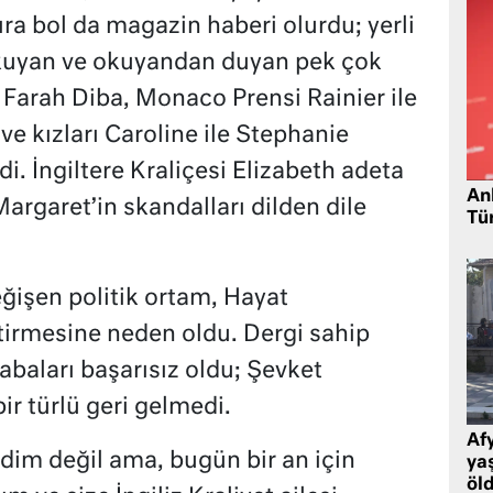
ıra bol da magazin haberi olurdu; yerli
kuyan ve okuyandan duyan pek çok
u Farah Diba, Monaco Prensi Rainier ile
 ve kızları Caroline ile Stephanie
i. İngiltere Kraliçesi Elizabeth adeta
Ank
Margaret’in skandalları dilden dile
Tü
eğişen politik ortam, Hayat
tirmesine neden oldu. Dergi sahip
abaları başarısız oldu; Şevket
ir türlü geri gelmedi.
Af
im değil ama, bugün bir an için
ya
öl