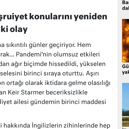
Ba
da
şruiyet konularını yeniden
ki olay
na sıkıntılı günler geçiriyor. Hem
arak… Pandemi’nin olumsuz etkileri
ndan ağır biçimde hissedildi, yükselen
Gü
ya
lesini birinci sıraya oturttu. Aşırı
n ortağı olarak iktidara gelme olasılığı
n Keir Starmer beceriksizlikle
liyet ailesi gündemin birinci maddesi
si hakkında İngilizlerin zihinlerinde hep