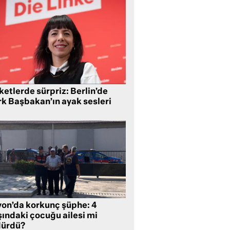
etlerde sürpriz: Berlin’de
rk Başbakan’ın ayak sesleri
yon’da korkunç şüphe: 4
şındaki çocuğu ailesi mi
dürdü?