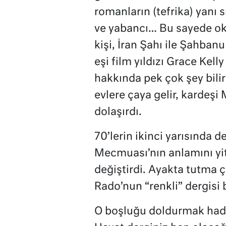
romanların (tefrika) yanı s
ve yabancı… Bu sayede o
kişi, İran Şahı ile Şahban
eşi film yıldızı Grace Kelly
hakkında pek çok şey bilird
evlere çaya gelir, kardeşi 
dolaşırdı.
70’lerin ikinci yarısında d
Mecmuası’nın anlamını yi
değiştirdi. Ayakta tutma ç
Rado’nun “renkli” dergisi b
O boşluğu doldurmak hadd