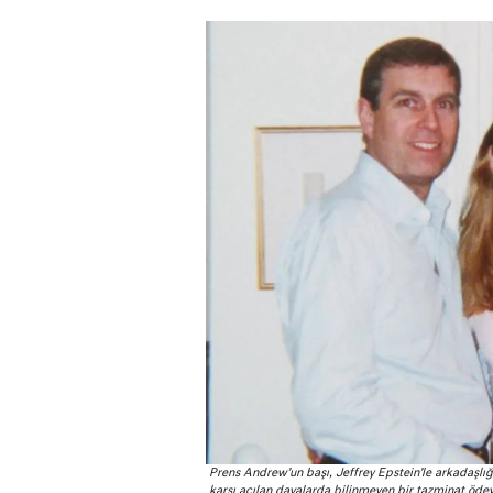
Prens Andrew’un başı, Jeffrey Epstein’le arkadaşlığ
karşı açılan davalarda bilinmeyen bir tazminat ödey