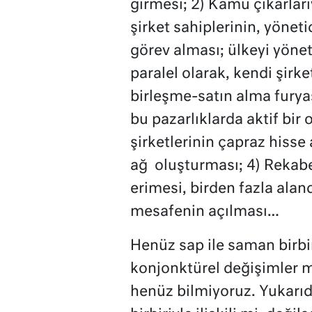
girmesi; 2) Kamu çıkarlarıy
şirket sahiplerinin, yöneti
görev alması; ülkeyi yönete
paralel olarak, kendi şirket
birleşme-satın alma furya
bu pazarlıklarda aktif bir
şirketlerinin çapraz hisse 
ağ
oluşturması; 4) Rekabe
erimesi, birden fazla alan
mesafenin açılması…
Henüz sap ile saman birbir
konjonktürel değişimler mi
henüz bilmiyoruz. Yukarıd