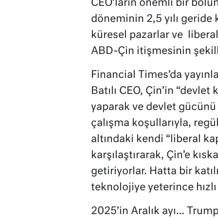
CEO’ların önemli bir bölüm
döneminin 2,5 yılı geride ka
küresel pazarlar ve
libera
ABD-Çin itişmesinin şekill
Financial Times’da yayınl
Batılı CEO, Çin’in “devlet
yaparak ve devlet gücünü ş
çalışma koşullarıyla, regü
altındaki kendi “liberal ka
karşılaştırarak, Çin’e kısk
getiriyorlar. Hatta bir katı
teknolojiye yeterince hızlı
2025’in Aralık ayı… Trump,