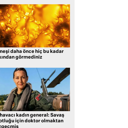
neşi daha önce hiç bu kadar
kından görmediniz
 havacı kadın general: Savaş
lotluğu için doktor olmaktan
zgeçmiş