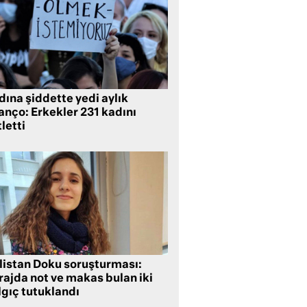
ına şiddette yedi aylık
anço: Erkekler 231 kadını
letti
listan Doku soruşturması:
rajda not ve makas bulan iki
lgıç tutuklandı