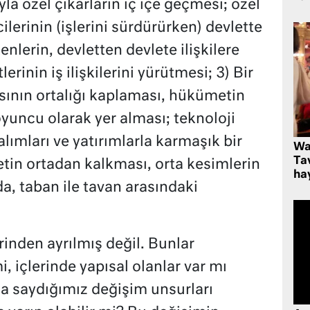
la özel çıkarların iç içe geçmesi; özel
cilerinin (işlerini sürdürürken) devlette
nlerin, devletten devlete ilişkilere
lerinin iş ilişkilerini yürütmesi; 3) Bir
sının ortalığı kaplaması, hükümetin
 oyuncu olarak yer alması; teknoloji
alımları ve yatırımlarla karmaşık bir
Wa
Ta
tin ortadan kalkması, orta kesimlerin
hay
da, taban ile tavan arasındaki
inden ayrılmış değil. Bunlar
, içlerinde yapısal olanlar var mı
a saydığımız değişim unsurları