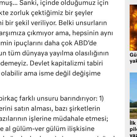
muş… Sanki, içinde olduğumuz için
e zorluk çektiğimiz bir şeyler
 bir şekil veriliyor. Belki unsurların
z karşımıza çıkmıyor ama, hepsinin aynı
imin ipuçlarını daha çok ABD’de
n tüm dünyaya yayılma olasılığının
Gü
ya
demeyiz. Devlet kapitalizmi tabiri
olabilir ama isme değil değişime
irkaç farklı unsuru barındırıyor: 1)
erini satın alması, bazı şirketlerin
bazılarının işlerine müdahale etmesi;
İlk
le al gülüm-ver gülüm ilişkisine
pi
va