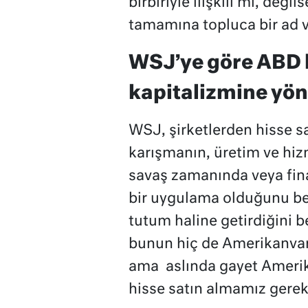
birbiriyle ilişkili mi, deği
tamamına topluca bir ad ve
WSJ’ye göre ABD b
kapitalizmine yön
WSJ, şirketlerden hisse sa
karışmanın, üretim ve hi
savaş zamanında veya fin
bir uygulama olduğunu bel
tutum haline getirdiğini be
bunun hiç de Amerikanvari
ama
aslında gayet Amerik
hisse satın almamız gereki