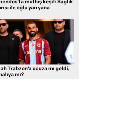
pendos’ta müthiş keşif: Sağlık
rısı ile oğlu yan yana
lah Trabzon’a ucuza mı geldi,
halıya mı?