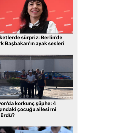
etlerde sürpriz: Berlin’de
rk Başbakan’ın ayak sesleri
yon’da korkunç şüphe: 4
şındaki çocuğu ailesi mi
dürdü?