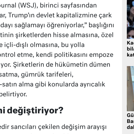
urnal (WSJ), birinci sayfasından
ar, Trump’ın devlet kapitalizmine çark
ayı sağlamayı öğreniyorlar,” başlığını
nin şirketlerden hisse almasına, özel
Kad
de içli-dışlı olmasına, bu yolla
bil
kontrol etme, kendi politikasını empoze
kat
iyor. Şirketlerin de hükümetin dümen
satma, gümrük tarifeleri,
satın alma gibi konularda ayrıcalık
elirtiyor.
i değiştiriyor?
Gü
Ba
dir sancıları çekilen değişim arayışı
da