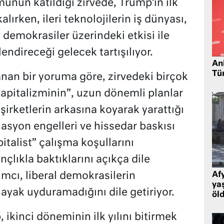
ünün katıldığı zirvede, Trump’ın ilk
lırken, ileri teknolojilerin iş dünyası,
l demokrasiler üzerindeki etkisi ile
endireceği gelecek tartışılıyor.
Ank
Tü
anan bir yoruma göre, zirvedeki birçok
 kapitalizminin”, uzun dönemli planlar
irketlerin arkasına koyarak yarattığı
lasyon engelleri ve hissedar baskısı
pitalist” çalışma koşullarını
ançlıkla baktıklarını açıkça dile
lımcı, liberal demokrasilerin
Af
ya
 ayak uyduramadığını dile getiriyor.
öl
 ikinci döneminin ilk yılını bitirmek