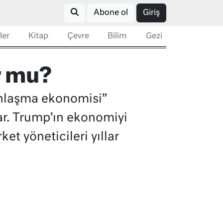
Abone ol
Giriş
ler
Kitap
Çevre
Bilim
Gezi
or mu?
anlaşma ekonomisi”
ar. Trump’ın ekonomiyi
et yöneticileri yıllar