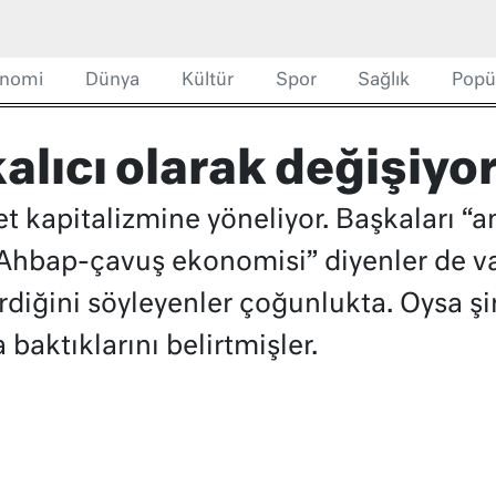
nomi
Dünya
Kültür
Spor
Sağlık
Popü
alıcı olarak değişiy
t kapitalizmine yöneliyor. Başkaları “
 “Ahbap-çavuş ekonomisi” diyenler de v
iğini söyleyenler çoğunlukta. Oysa şirk
 baktıklarını belirtmişler.