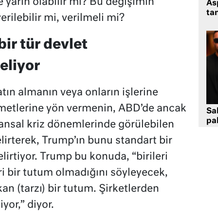
lse yarın olabilir mi? Bu değişimin
As
tan
rilebilir mi, verilmeli mi?
ir tür devlet
eliyor
tın almanın veya onların işlerine
zmetlerine yön vermenin, ABD’de ancak
Sa
pa
ansal kriz dönemlerinde görülebilen
irterek, Trump’ın bunu standart bir
lirtiyor. Trump bu konuda, “birileri
 bir tutum olmadığını söyleyecek,
an (tarzı) bir tutum. Şirketlerden
yor,” diyor.