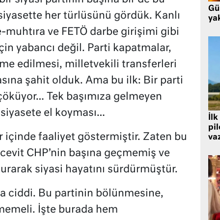
Gü
 siyasette her türlüsünü gördük. Kanlı
ya
e-muhtıra ve FETÖ darbe girişimi gibi
in yabancı değil. Parti kapatmalar,
me edilmesi, milletvekili transferleri
sına şahit olduk. Ama bu ilk: Bir parti
 çöküyor… Tek başımıza gelmeyen
p siyasete el koyması…
İlk
pi
içinde faaliyet göstermiştir. Zaten bu
va
Ecevit CHP’nin başına geçmemiş ve
urarak siyasi hayatını sürdürmüştür.
a ciddi. Bu partinin bölünmesine,
memeli. İşte burada hem