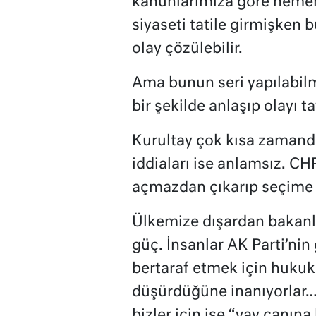
kanunlarımıza göre hemen 
siyaseti tatile girmişken 
olay çözülebilir.
Ama bunun seri yapılabilme
bir şekilde anlaşıp olayı 
Kurultay çok kısa zaman
iddiaları ise anlamsız. CH
açmazdan çıkarıp seçime
Ülkemize dışardan bakanl
güç. İnsanlar AK Parti’nin
bertaraf etmek için hukuk
düşürdüğüne inanıyorlar… Y
bizler için ise “vay canına 