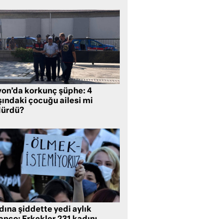
yon’da korkunç şüphe: 4
şındaki çocuğu ailesi mi
dürdü?
ına şiddette yedi aylık