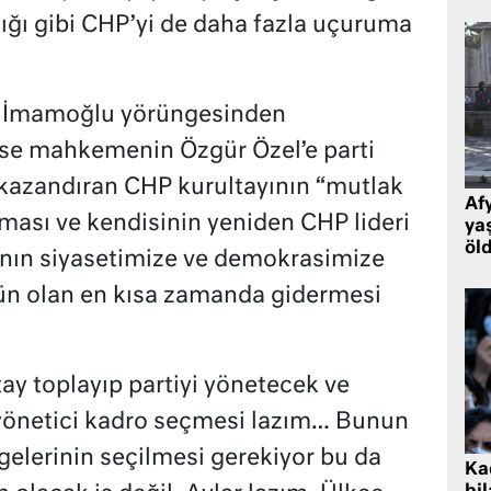
ığı gibi CHP’yi de daha fazla uçuruma
yi İmamoğlu yörüngesinden
 ise mahkemenin Özgür Özel’e parti
 kazandıran CHP kurultayının “mutlak
Af
ılması ve kendisinin yeniden CHP lideri
ya
öl
ının siyasetimize ve demokrasimize
kün olan en kısa zamanda gidermesi
ay toplayıp partiyi yönetecek ve
yönetici kadro seçmesi lazım… Bunun
gelerinin seçilmesi gerekiyor bu da
Kad