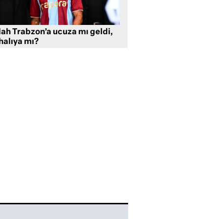
lah Trabzon’a ucuza mı geldi,
halıya mı?