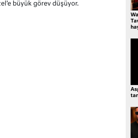
el’e büyük görev düşüyor.
Wa
Ta
hay
As
tan