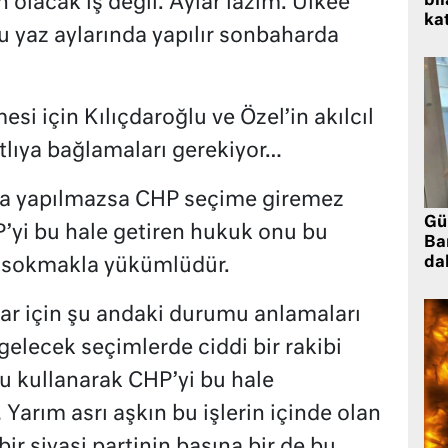
bil
olacak iş değil. Aylar lazım. Ülkee
kat
bu yaz aylarında yapılır sonbaharda
si için Kılıçdaroğlu ve Özel’in akılcıl
tatlıya bağlamaları gerekiyor…
da yapılmazsa CHP seçime giremez
Gü
P’yi bu hale getiren hukuk onu bu
Ba
da
 sokmakla yükümlüdür.
ar için şu andaki durumu anlamaları
 gelecek seçimlerde ciddi bir rakibi
u kullanarak CHP’yi bu hale
arım asrı aşkın bu işlerin içinde olan
bir siyasi partinin başına bir de bu