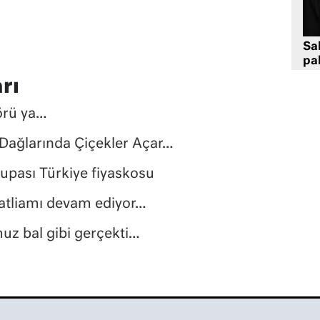
Sa
pa
rı
örü ya…
Dağlarında Çiçekler Açar…
pası Türkiye fiyaskosu
tliamı devam ediyor…
z bal gibi gerçekti…