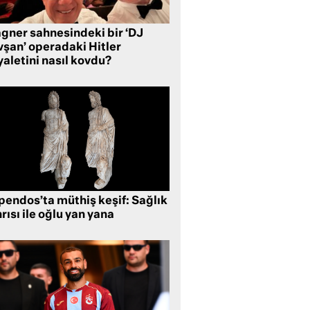
gner sahnesindeki bir ‘DJ
vşan’ operadaki Hitler
aletini nasıl kovdu?
pendos’ta müthiş keşif: Sağlık
rısı ile oğlu yan yana