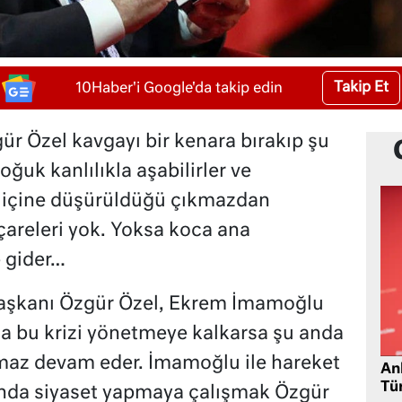
Takip Et
10Haber'i Google'da takip edin
ür Özel kavgayı bir kenara bırakıp şu
ğuk kanlılıkla aşabilirler ve
i içine düşürüldüğü çıkmazdan
 çareleri yok. Yoksa koca ana
 gider…
şkanı Özgür Özel, Ekrem İmamoğlu
rla bu krizi yönetmeye kalkarsa şu anda
çmaz devam eder. İmamoğlu ile hareket
Ank
Tü
da siyaset yapmaya çalışmak Özgür