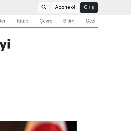
Abone ol
Giriş
ler
Kitap
Çevre
Bilim
Gezi
yi