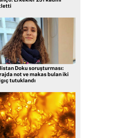
anço: Erkekler 231 kadını
letti
listan Doku soruşturması:
rajda not ve makas bulan iki
lgıç tutuklandı