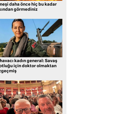
neşi daha önce hiç bu kadar
kından görmediniz
 havacı kadın general: Savaş
lotluğu için doktor olmaktan
zgeçmiş