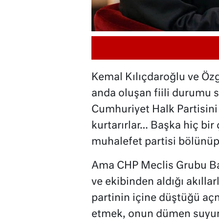
Kemal Kılıçdaroğlu ve Özg
anda oluşan fiili durumu so
Cumhuriyet Halk Partisin
kurtarırlar… Başka hiç bir
muhalefet partisi bölünüp
Ama CHP Meclis Grubu Ba
ve ekibinden aldığı akılla
partinin içine düştüğü a
etmek, onun dümen suyun