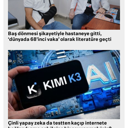
Baş dönmesi şikayetiyle hastaneye gitti,
‘dünyada 68’inci vaka’ olarak literatüre geçti
Çinli yapay zeka da testten kaçıp internete