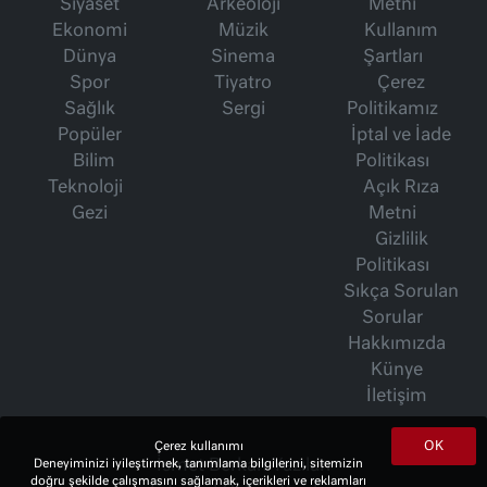
Siyaset
Arkeoloji
Metni
Ekonomi
Müzik
Kullanım
Dünya
Sinema
Şartları
Spor
Tiyatro
Çerez
Sağlık
Sergi
Politikamız
Popüler
İptal ve İade
Bilim
Politikası
Teknoloji
Açık Rıza
Gezi
Metni
Gizlilik
Politikası
Sıkça Sorulan
Sorular
Hakkımızda
Künye
İletişim
OK
Çerez kullanımı
İsmet Berkan Yazıları
Deneyiminizi iyileştirmek, tanımlama bilgilerini, sitemizin
doğru şekilde çalışmasını sağlamak, içerikleri ve reklamları