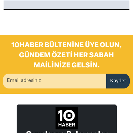
10HABER BÜLTENINE ÜYE OLUN,
GÜNDEM ÖZETI HER SABAH
MAILINIZE GELSIN.
Kaydet