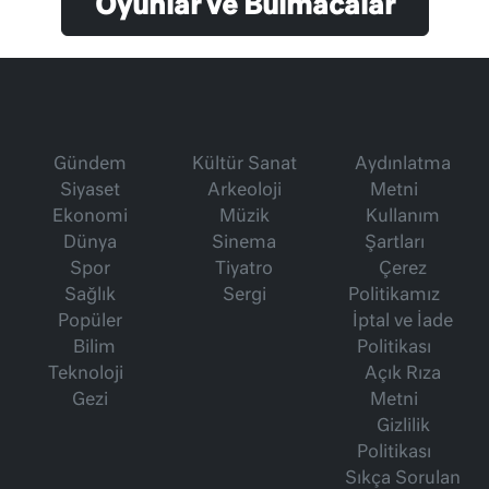
Oyunlar ve Bulmacalar
Gündem
Kültür Sanat
Aydınlatma
Siyaset
Arkeoloji
Metni
Ekonomi
Müzik
Kullanım
Dünya
Sinema
Şartları
Spor
Tiyatro
Çerez
Sağlık
Sergi
Politikamız
Popüler
İptal ve İade
Bilim
Politikası
Teknoloji
Açık Rıza
Gezi
Metni
Gizlilik
Politikası
Sıkça Sorulan