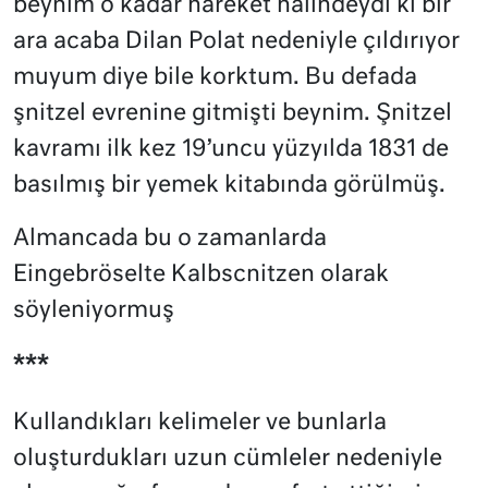
beynim o kadar hareket halindeydi ki bir
ara acaba Dilan Polat nedeniyle çıldırıyor
muyum diye bile korktum. Bu defada
şnitzel evrenine gitmişti beynim. Şnitzel
kavramı ilk kez 19’uncu yüzyılda 1831 de
basılmış bir yemek kitabında görülmüş.
Almancada bu o zamanlarda
Eingebröselte Kalbscnitzen olarak
söyleniyormuş
***
Kullandıkları kelimeler ve bunlarla
oluşturdukları uzun cümleler nedeniyle