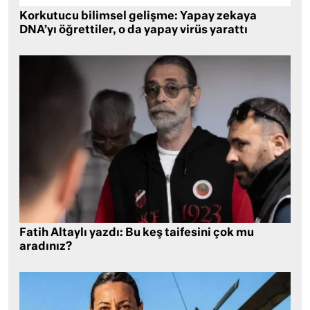
Korkutucu bilimsel gelişme: Yapay zekaya
DNA’yı öğrettiler, o da yapay virüs yarattı
Fatih Altaylı yazdı: Bu keş taifesini çok mu
aradınız?