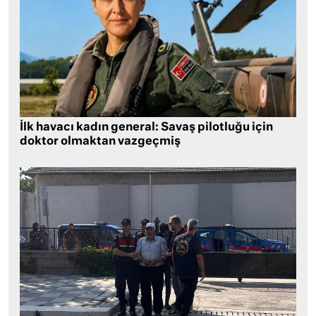
İlk havacı kadın general: Savaş pilotluğu için
doktor olmaktan vazgeçmiş