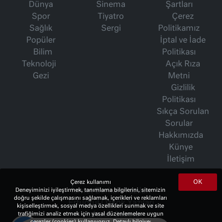
Dünya
Sinema
Şartları
Spor
Tiyatro
Çerez
Sağlık
Sergi
Politikamız
Popüler
İptal ve İade
Bilim
Politikası
Teknoloji
Açık Rıza
Gezi
Metni
Gizlilik
Politikası
Sıkça Sorulan
Sorular
Hakkımızda
Künye
İletişim
OK
Çerez kullanımı
Deneyiminizi iyileştirmek, tanımlama bilgilerini, sitemizin
İsmet Berkan Yazıları
doğru şekilde çalışmasını sağlamak, içerikleri ve reklamları
Ertuğrul Özkök Yazıları
kişiselleştirmek, sosyal medya özellikleri sunmak ve site
trafiğimizi analiz etmek için yasal düzenlemelere uygun
Haftalık Gazete
çerezler (cookies) kullanıyoruz. Detaylı bilgiye;