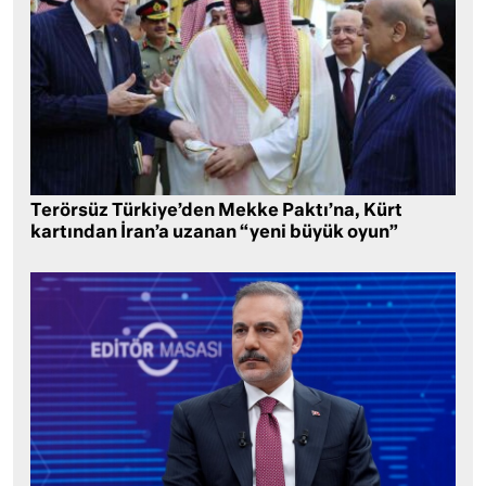
Terörsüz Türkiye’den Mekke Paktı’na, Kürt
kartından İran’a uzanan “yeni büyük oyun”