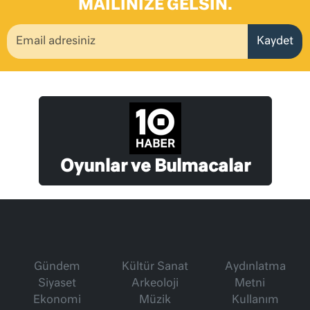
MAILINIZE GELSIN.
Kaydet
Oyunlar ve Bulmacalar
Gündem
Kültür Sanat
Aydınlatma
Siyaset
Arkeoloji
Metni
Ekonomi
Müzik
Kullanım