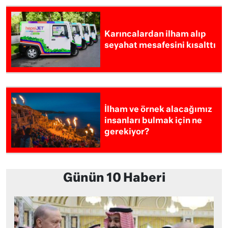
Karıncalardan ilham alıp
seyahat mesafesini kısalttı
İlham ve örnek alacağımız
insanları bulmak için ne
gerekiyor?
Günün 10 Haberi