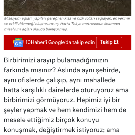
Miselyum ağları, yapıları gereği en kısa ve hızlı yolları sağlayan, en verimli
ve etkili düzeneği oluştururmuş. Hatta Tokyo metrosunun ilhamının
miselyum ağları olduğu biliniyormuş.
Takip Et
10Haber'i Google'da takip edin
Birbirimizi arayıp bulamadığımızın
farkında mısınız? Aslında aynı şehirde,
aynı ofislerde çalışıp, aynı mahallede
hatta karşılıklı dairelerde oturuyoruz ama
birbirimizi görmüyoruz. Hepimiz iyi bir
şeyler yapmak ve hem kendimizi hem de
mesele ettiğimiz birçok konuyu
konuşmak, değiştirmek istiyoruz; ama