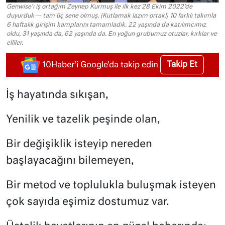
Genwise’ı iş ortağım Zeynep Kurmuş ile ilk kez 28 Ekim 2022’de
duyurduk — tam üç sene olmuş. (Kutlamak lazım ortak!) 10 farklı takımla
6 haftalık girişim kamplarını tamamladık. 22 yaşında da katılımcımız
oldu, 31 yaşında da, 62 yaşında da. En yoğun grubumuz otuzlar, kırklar ve
elliler.
Takip Et
10Haber'i Google'da takip edin
İş hayatında sıkışan,
Yenilik ve tazelik peşinde olan,
Bir değişiklik isteyip nereden
başlayacağını bilemeyen,
Bir metod ve toplulukla buluşmak isteyen
çok sayıda eşimiz dostumuz var.