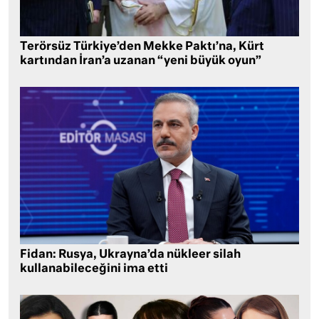
Terörsüz Türkiye’den Mekke Paktı’na, Kürt
kartından İran’a uzanan “yeni büyük oyun”
Fidan: Rusya, Ukrayna’da nükleer silah
kullanabileceğini ima etti