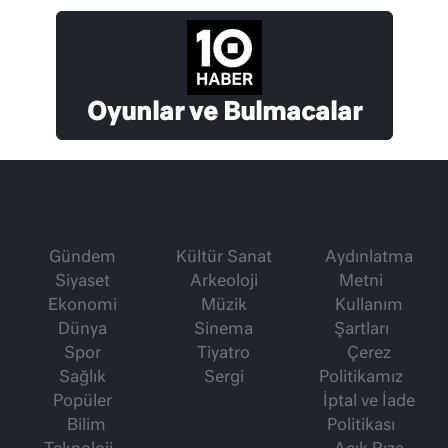
Oyunlar ve Bulmacalar
Gündem
Kültür Sanat
Aydınlatma
Siyaset
Arkeoloji
Metni
Ekonomi
Müzik
Kullanım
Dünya
Sinema
Şartları
Spor
Tiyatro
Çerez
Sağlık
Sergi
Politikamız
Popüler
İptal ve İade
Bilim
Politikası