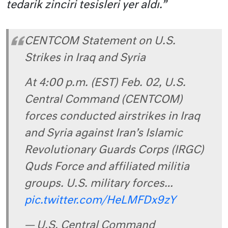
tedarik zinciri tesisleri yer aldı.”
CENTCOM Statement on U.S.
Strikes in Iraq and Syria
At 4:00 p.m. (EST) Feb. 02, U.S.
Central Command (CENTCOM)
forces conducted airstrikes in Iraq
and Syria against Iran’s Islamic
Revolutionary Guards Corps (IRGC)
Quds Force and affiliated militia
groups. U.S. military forces…
pic.twitter.com/HeLMFDx9zY
— U.S. Central Command