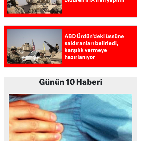
öldüren İHA İran yapımı
ABD Ürdün’deki üssüne
saldıranları belirledi,
karşılık vermeye
hazırlanıyor
Günün 10 Haberi