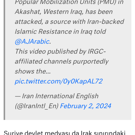
Popular Mobilization Units (PMU) in
Akashat, Western Iraq, has been
attacked, a source with Iran-backed
Islamic Resistance in Iraq told
@AJArabic
.
This video published by IRGC-
affiliated channels purportedly
shows the…
pic.twitter.com/0y0KapAL72
— Iran International English
(@IranIntl_En)
February 2, 2024
Suriye devlet medyası da Irak sınırındaki