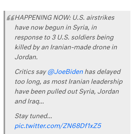
HAPPENING NOW: U.S. airstrikes
have now begun in Syria, in
response to 3 U.S. soldiers being
killed by an Iranian-made drone in
Jordan.
Critics say
@JoeBiden
has delayed
too long, as most Iranian leadership
have been pulled out Syria, Jordan
and Iraq…
Stay tuned…
pic.twitter.com/ZN68Df1xZ5