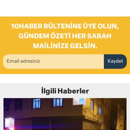
10HABER BÜLTENINE ÜYE OLUN,
GÜNDEM ÖZETI HER SABAH
MAILINIZE GELSIN.
Kaydet
İlgili Haberler