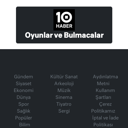
Oyunlar ve Bulmacalar
Gündem
Kültür Sanat
Aydınlatma
Siyaset
Arkeoloji
Metni
Ekonomi
Müzik
Kullanım
Dünya
Sinema
Şartları
Spor
Tiyatro
Çerez
Sağlık
Sergi
Politikamız
Popüler
İptal ve İade
Bilim
Politikası