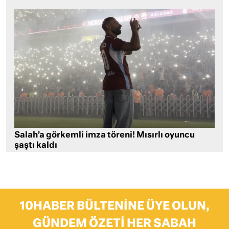
Salah’a görkemli imza töreni! Mısırlı oyuncu
şaştı kaldı
10HABER BÜLTENINE ÜYE OLUN,
GÜNDEM ÖZETI HER SABAH