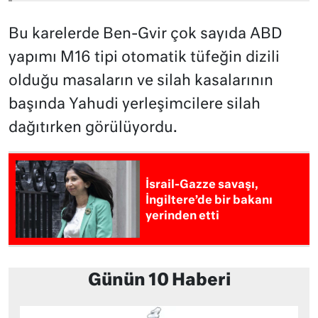
Bu karelerde Ben-Gvir çok sayıda ABD
yapımı M16 tipi otomatik tüfeğin dizili
olduğu masaların ve silah kasalarının
başında Yahudi yerleşimcilere silah
dağıtırken görülüyordu.
İsrail-Gazze savaşı,
İngiltere’de bir bakanı
yerinden etti
Günün 10 Haberi