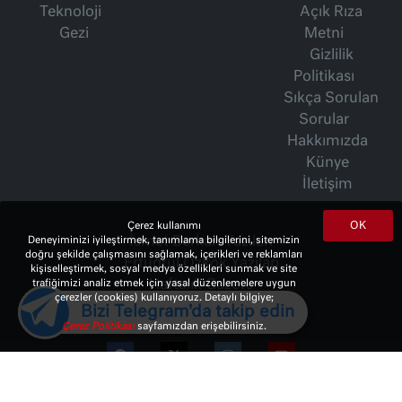
Teknoloji
Açık Rıza
Gezi
Metni
Gizlilik
Politikası
Sıkça Sorulan
Sorular
Hakkımızda
Künye
İletişim
OK
Çerez kullanımı
İsmet Berkan Yazıları
Deneyiminizi iyileştirmek, tanımlama bilgilerini, sitemizin
doğru şekilde çalışmasını sağlamak, içerikleri ve reklamları
Ertuğrul Özkök Yazıları
kişiselleştirmek, sosyal medya özellikleri sunmak ve site
Haftalık Gazete
trafiğimizi analiz etmek için yasal düzenlemelere uygun
çerezler (cookies) kullanıyoruz. Detaylı bilgiye;
Bizi Telegram'da takip edin
Çerez Politikası
sayfamızdan erişebilirsiniz.
© 2023 Copyright:
10Haber