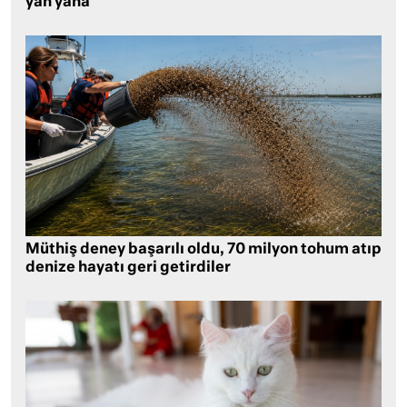
yan yana
Müthiş deney başarılı oldu, 70 milyon tohum atıp
denize hayatı geri getirdiler