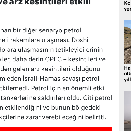
e arz kesintileri etkili
Kor
yer
nan bir diğer senaryo petrol
aneli rakamlara ulaşması. Doshi
dolara ulaşmasının tetikleyicilerinin
kler, daha derin OPEC + kesintileri ve
Hat
erden gelen arz kesintileri olduğunu
ülk
m eden İsrail-Hamas savaşı petrol
yıl
tkilemedi. Petrol için en önemli etki
ankerlerine saldırıları oldu. Citi petrol
an etkilendiğini ve bunun bölgedeki
ilerine zarar verebileceğini belirtti.