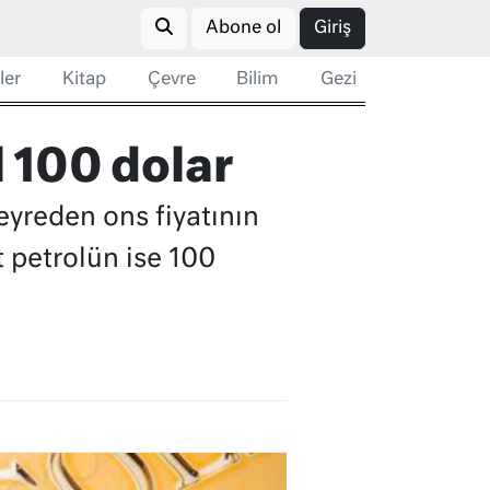
Abone ol
Giriş
ler
Kitap
Çevre
Bilim
Gezi
l 100 dolar
eyreden ons fiyatının
t petrolün ise 100