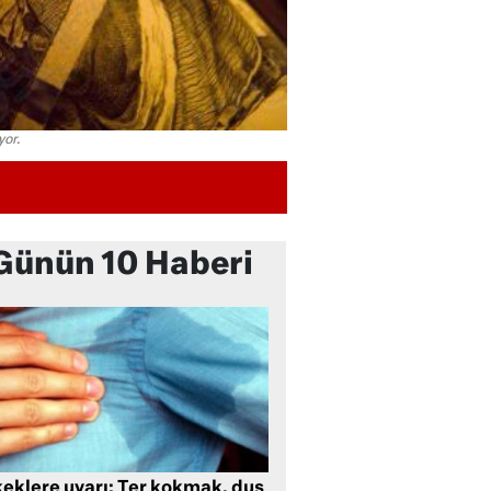
yor.
Günün 10 Haberi
keklere uyarı: Ter kokmak, duş