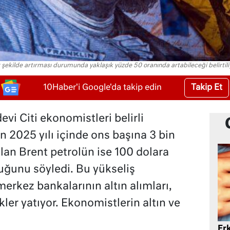
r şekilde artırması durumunda yaklaşık yüzde 50 oranında artabileceği belirtili
Takip Et
10Haber'i Google'da takip edin
vi Citi ekonomistleri belirli
ın 2025 yılı içinde ons başına 3 bin
olan Brent petrolün ise 100 dolara
ğunu söyledi. Bu yükseliş
erkez bankalarının altın alımları,
kler yatıyor. Ekonomistlerin altın ve
Er