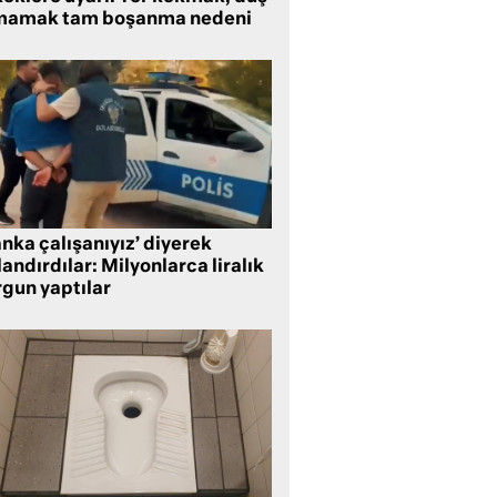
mamak tam boşanma nedeni
nka çalışanıyız’ diyerek
andırdılar: Milyonlarca liralık
rgun yaptılar