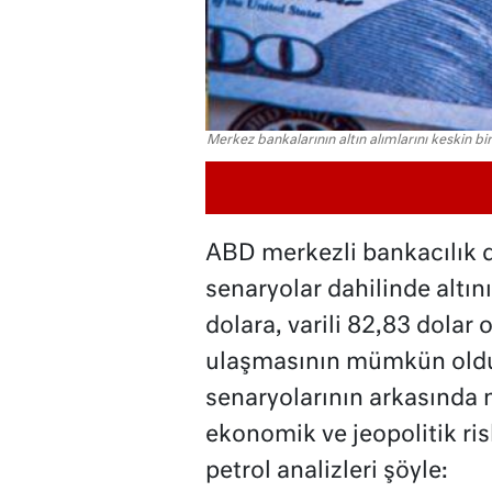
Merkez bankalarının altın alımlarını keskin bi
ABD merkezli bankacılık de
senaryolar dahilinde altın
dolara, varili 82,83 dolar 
ulaşmasının mümkün oldu
senaryolarının arkasında m
ekonomik ve jeopolitik ris
petrol analizleri şöyle: