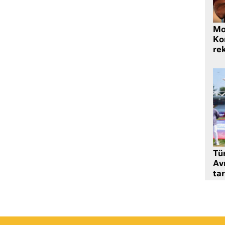
Mo
Ko
rek
Tü
Av
tar