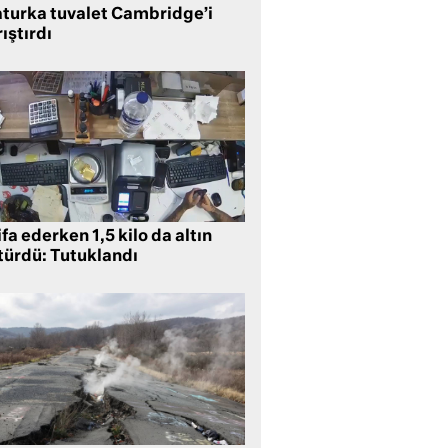
aturka tuvalet Cambridge’i
ıştırdı
ifa ederken 1,5 kilo da altın
türdü: Tutuklandı