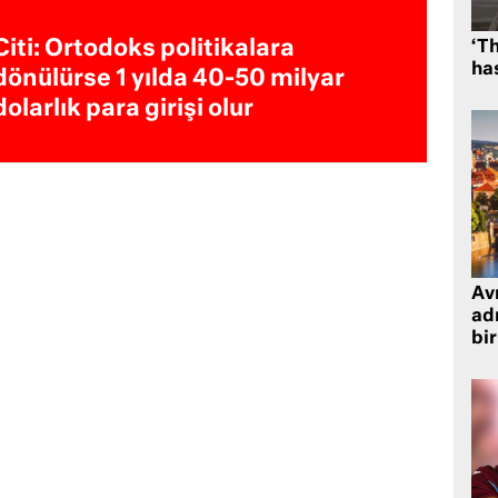
Citi: Ortodoks politikalara
‘Th
has
dönülürse 1 yılda 40-50 milyar
dolarlık para girişi olur
Avr
adr
bir