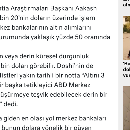
al
tia Araştırmaları Başkanı Aakash
in 20’nin doların üzerinde işlem
ez bankalarının altın alımlarını
 durumunda yaklaşık yüzde 50 oranında
on veya derin küresel durgunluk
‘Ba
in doları görebilir. Doshi’nin de
dol
stleri yakın tarihli bir notta “Altını 3
vu
ir başka tetikleyici ABD Merkez
 düşürmeye teşvik edebilecek derin bir
” dedi.
a giden en olası yol merkez bankaları
 bunun dolara yönelik bir güven