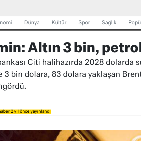
nomi
Dünya
Kültür
Spor
Sağlık
Popü
in: Altın 3 bin, petro
ankası Citi halihazırda 2028 dolarda s
e 3 bin dolara, 83 dolara yaklaşan Bren
ngördü.
aber 2 yıl önce yayınlandı