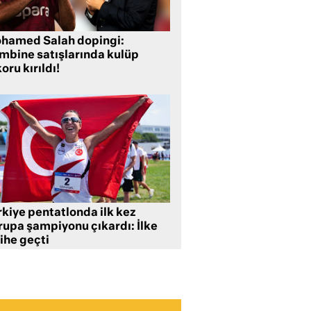
hamed Salah dopingi:
mbine satışlarında kulüp
oru kırıldı!
rkiye pentatlonda ilk kez
rupa şampiyonu çıkardı: İlke
ihe geçti