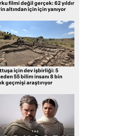
ku filmi değil gerçek: 62 yıldır
in altından için için yanıyor
tuşa için dev işbirliği: 5
eden 55 bilim insanı 8 bin
lık geçmişi araştırıyor