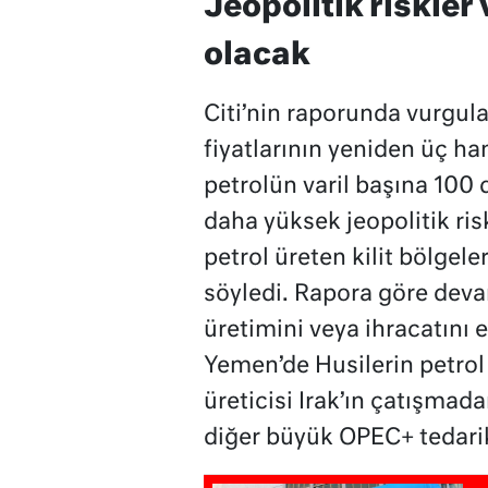
Jeopolitik riskler v
olacak
Citi’nin raporunda vurgula
fiyatlarının yeniden üç h
petrolün varil başına 100 
daha yüksek jeopolitik ris
petrol üreten kilit bölgel
söyledi. Rapora göre deva
üretimini veya ihracatını e
Yemen’de Husilerin petrol t
üreticisi Irak’ın çatışmad
diğer büyük OPEC+ tedarikç