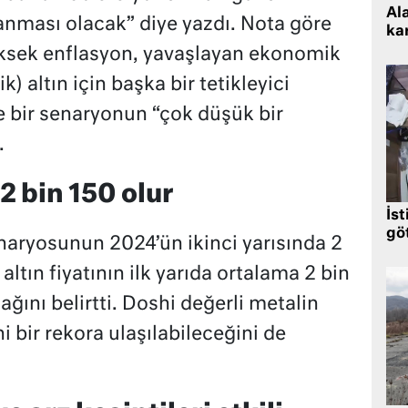
Al
lanması olacak” diye yazdı. Nota göre
kar
üksek enflasyon, yavaşlayan ekonomik
) altın için başka bir tetikleyici
e bir senaryonun “çok düşük bir
.
 2 bin 150 olur
İst
gö
senaryosunun 2024’ün ikinci yarısında 2
ltın fiyatının ilk yarıda ortalama 2 bin
ağını belirtti. Doshi değerli metalin
 bir rekora ulaşılabileceğini de