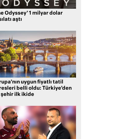
e Odyssey’ 1 milyar dolar
ılatı aştı
upa’nın uygun fiyatlı tatil
esleri belli oldu: Türkiye’den
 şehir ilk ikide