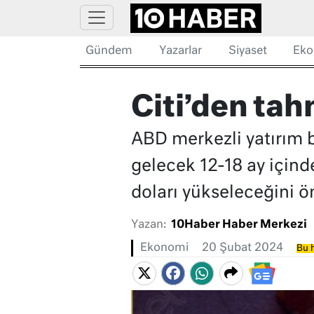
Gündem
Yazarlar
Siyaset
Eko
Citi’den tahm
ABD merkezli yatırım b
gelecek 12-18 ay içind
doları yükseleceğini ö
Yazan:
10Haber Haber Merkezi
Ekonomi
20 Şubat 2024
Bu h