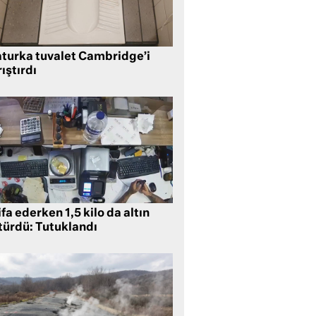
aturka tuvalet Cambridge’i
ıştırdı
ifa ederken 1,5 kilo da altın
türdü: Tutuklandı