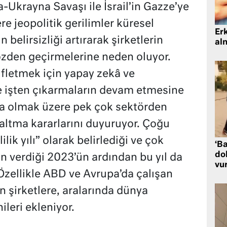
a-Ukrayna Savaşı ile İsrail’in Gazze’ye
re jeopolitik gerilimler küresel
Er
belirsizliği artırarak şirketlerin
al
özden geçirmelerine neden oluyor.
fifletmek için yapay zekâ ve
 işten çıkarmaların devam etmesine
ta olmak üzere pek çok sektörden
zaltma kararlarını duyuruyor. Çoğu
ilik yılı” olarak belirlediği ve çok
‘Ba
dol
on verdiği 2023’ün ardından bu yıl da
vu
Özellikle ABD ve Avrupa’da çalışan
an şirketlere, aralarında dünya
ileri ekleniyor.