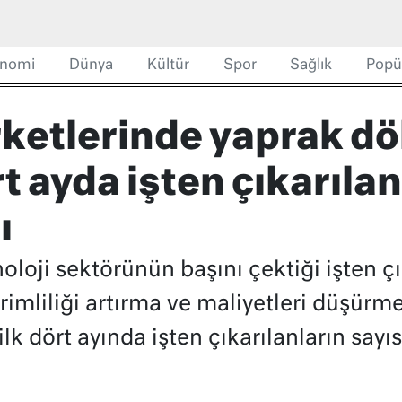
nomi
Dünya
Kültür
Spor
Sağlık
Popü
irketlerinde yaprak 
t ayda işten çıkarılan
ı
oloji sektörünün başını çektiği işten 
rimliliği artırma ve maliyetleri düşürm
lk dört ayında işten çıkarılanların sayıs