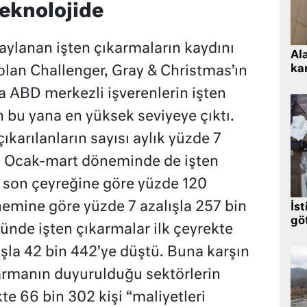
teknolojide
ylanan işten çıkarmaların kaydını
Al
kar
olan Challenger, Gray & Christmas’ın
a ABD merkezli işverenlerin işten
 bu yana en yüksek seviyeye çıktı.
ıkarılanların sayısı aylık yüzde 7
tı. Ocak-mart döneminde de işten
 son çeyreğine göre yüzde 120
emine göre yüzde 7 azalışla 257 bin
İst
gö
ünde işten çıkarmalar ilk çeyrekte
ışla 42 bin 442’ye düştü. Buna karşın
karmanın duyurulduğu sektörlerin
kte 66 bin 302 kişi “maliyetleri