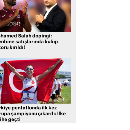
hamed Salah dopingi:
mbine satışlarında kulüp
oru kırıldı!
rkiye pentatlonda ilk kez
rupa şampiyonu çıkardı: İlke
ihe geçti