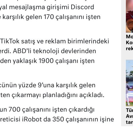
syal mesajlaşma girişimi Discord
karşılık gelen 170 çalışanını işten
Mo
 TikTok satış ve reklam birimlerindeki
Ko
rek
erdi. ABD’li teknoloji devlerinden
den yaklaşık 1900 çalışanı işten
ücünün yüzde 9’una karşılık gelen
şten çıkarmayı planladığını açıkladı.
un 700 çalışanını işten çıkardığı
Tü
Av
reticisi iRobot da 350 çalışanının işine
tar