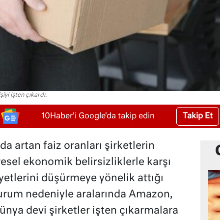
iyi işten çıkardı.
Takip Et
10Haber'i Google'da takip edin
a artan faiz oranları şirketlerin
resel ekonomik belirsizliklerle karşı
iyetlerini düşürmeye yönelik attığı
durum nedeniyle aralarında Amazon,
ünya devi şirketler işten çıkarmalara