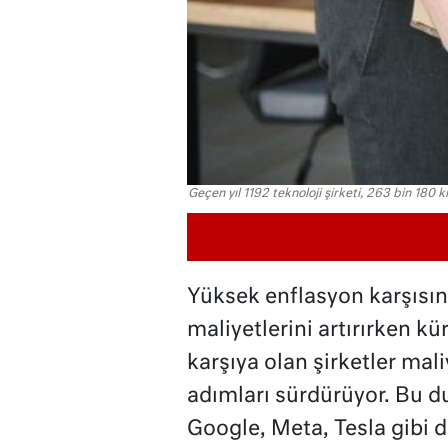
Geçen yıl 1192 teknoloji şirketi, 263 bin 180 kiş
Yüksek enflasyon karşısınd
maliyetlerini artırırken kü
karşıya olan şirketler mal
adımları sürdürüyor. Bu 
Google, Meta, Tesla gibi d