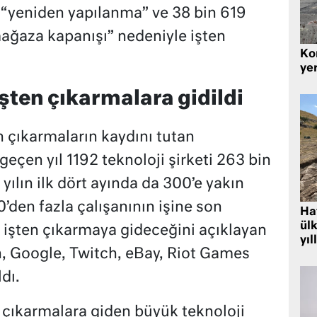
 “yeniden yapılanma” ve 38 bin 619
mağaza kapanışı” nedeniyle işten
Kor
yer
şten çıkarmalara gidildi
n çıkarmaların kaydını tutan
 geçen yıl 1192 teknoloji şirketi 263 bin
 yılın ilk dört ayında da 300’e yakın
0’den fazla çalışanının işine son
Hat
ülk
l işten çıkarmaya gideceğini açıklayan
yıl
, Google, Twitch, eBay, Riot Games
ldı.
en çıkarmalara giden büyük teknoloji