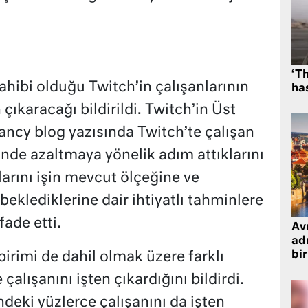
‘Th
ibi olduğu Twitch’in çalışanlarının
has
 çıkaracağı bildirildi. Twitch’in Üst
ancy blog yazısında Twitch’te çalışan
inde azaltmaya yönelik adım attıklarını
rını işin mevcut ölçeğine ve
eklediklerine dair ihtiyatlı tahminlere
fade etti.
Avr
adr
bir
irimi de dahil olmak üzere farklı
alışanını işten çıkardığını bildirdi.
deki yüzlerce çalışanını da işten