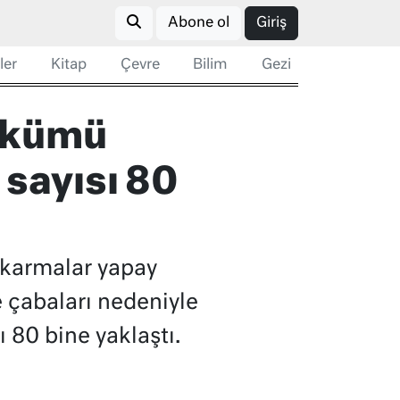
Abone ol
Giriş
ler
Kitap
Çevre
Bilim
Gezi
dökümü
 sayısı 80
çıkarmalar yapay
e çabaları nedeniyle
ı 80 bine yaklaştı.