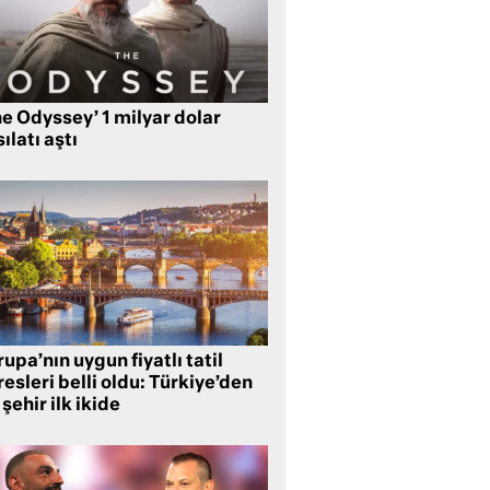
e Odyssey’ 1 milyar dolar
ılatı aştı
upa’nın uygun fiyatlı tatil
esleri belli oldu: Türkiye’den
 şehir ilk ikide