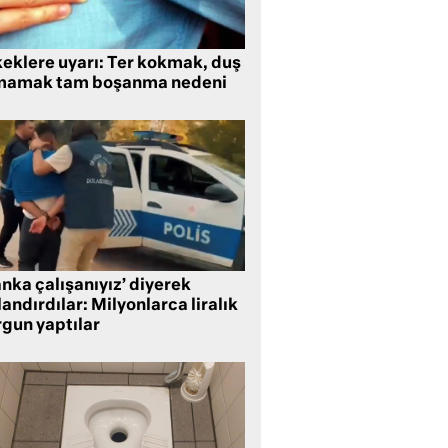
keklere uyarı: Ter kokmak, duş
mamak tam boşanma nedeni
nka çalışanıyız’ diyerek
andırdılar: Milyonlarca liralık
rgun yaptılar