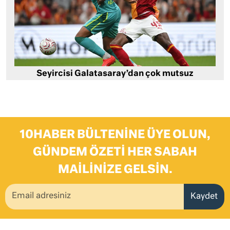
Seyircisi Galatasaray’dan çok mutsuz
10HABER BÜLTENINE ÜYE OLUN,
GÜNDEM ÖZETI HER SABAH
MAILINIZE GELSIN.
Kaydet