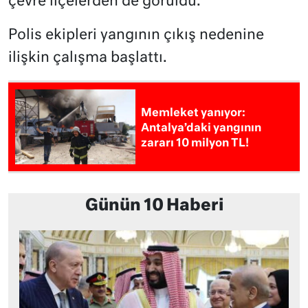
çevre ilçelerden de görüldü.
Polis ekipleri yangının çıkış nedenine
ilişkin çalışma başlattı.
Memleket yanıyor:
Antalya’daki yangının
zararı 10 milyon TL!
Günün 10 Haberi