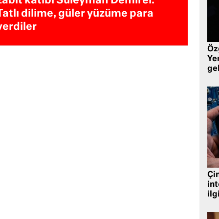
zabıt katibi Süleyman Demirel:
Tatlı dilime, güler yüzüme para
verdiler
Öz
Yen
ge
Çin
in
ilg