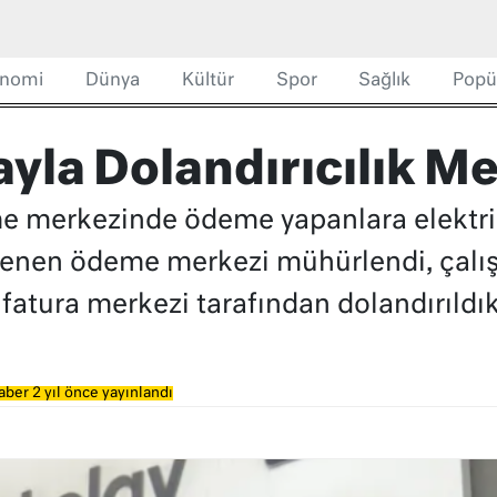
nomi
Dünya
Kültür
Spor
Sağlık
Popü
ayla Dolandırıcılık Me
me merkezinde ödeme yapanlara elektr
celenen ödeme merkezi mühürlendi, çalı
fatura merkezi tarafından dolandırıldıkl
aber 2 yıl önce yayınlandı