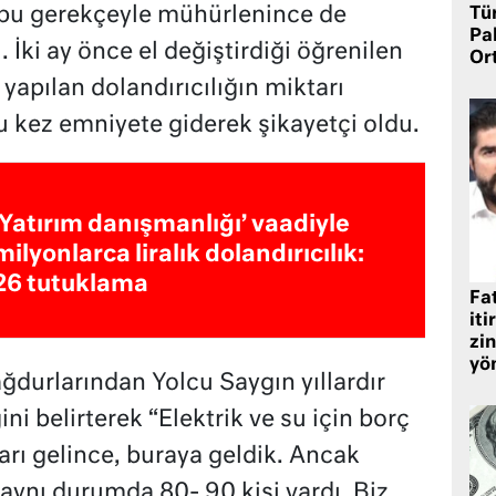
 bu gerekçeyle mühürlenince de
Tü
Pa
. İki ay önce el değiştirdiği öğrenilen
Or
apılan dolandırıcılığın miktarı
u kez emniyete giderek şikayetçi oldu.
‘Yatırım danışmanlığı’ vaadiyle
milyonlarca liralık dolandırıcılık:
26 tutuklama
Fat
iti
zin
yö
durlarından Yolcu Saygın yıllardır
ni belirterek “Elektrik ve su için borç
arı gelince, buraya geldik. Ancak
ynı durumda 80- 90 kişi vardı. Biz