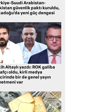
rkiye-Suudi Arabistan-
kistan güvenlik paktı kuruldu,
tadoğu’da yeni güç dengesi
ih Altaylı yazdı: ROK galiba
rafçı oldu, kirli medya
cirinde bir de genel yayın
netmeni var