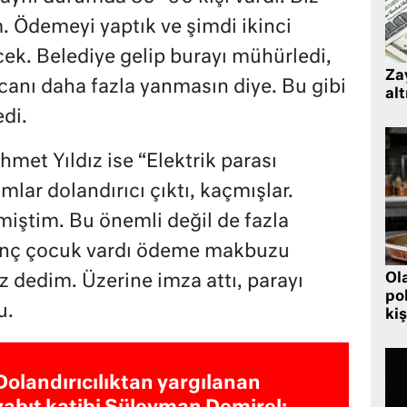
. Ödemeyi yaptık ve şimdi ikinci
. Belediye gelip burayı mühürledi,
Zay
canı daha fazla yanmasın diye. Bu gibi
alt
edi.
et Yıldız ise “Elektrik parası
lar dolandırıcı çıktı, kaçmışlar.
iştim. Bu önemli değil de fazla
genç çocuk vardı ödeme makbuzu
Ol
az dedim. Üzerine imza attı, parayı
pol
u.
kiş
Dolandırıcılıktan yargılanan