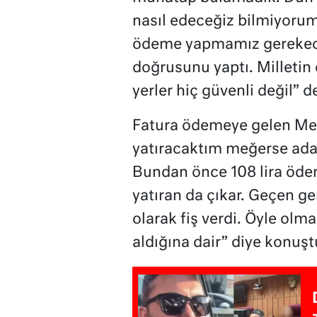
nasıl edeceğiz bilmiyorum
ödeme yapmamız gerekecek
doğrusunu yaptı. Milletin 
yerler hiç güvenli değil” d
Fatura ödemeye gelen Mehm
yatıracaktım meğerse adam
Bundan önce 108 lira ödem
yatıran da çıkar. Geçen 
olarak fiş verdi. Öyle olm
aldığına dair” diye konuşt