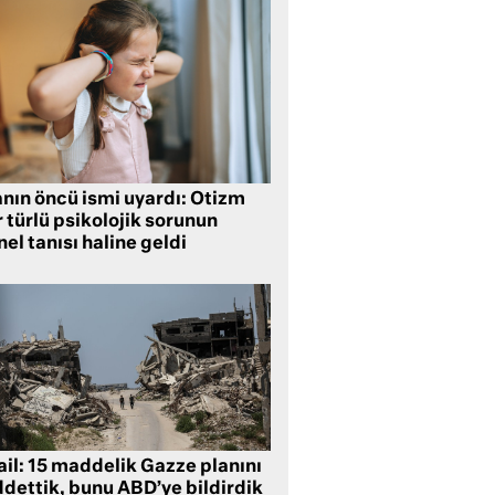
anın öncü ismi uyardı: Otizm
 türlü psikolojik sorunun
el tanısı haline geldi
ail: 15 maddelik Gazze planını
ddettik, bunu ABD’ye bildirdik