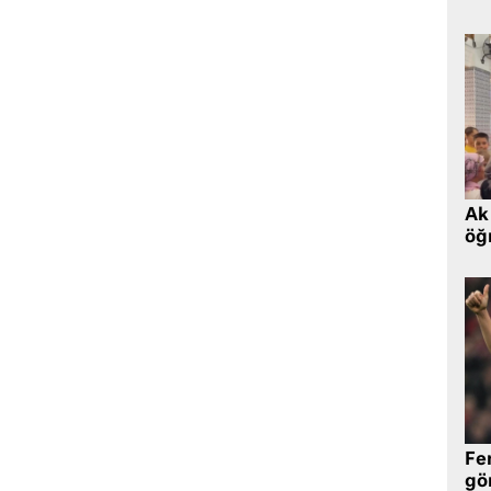
Ak 
öğr
Fe
gö