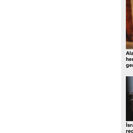
Al
her
gen
İsr
re