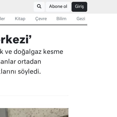
Abone ol
Giriş
ler
Kitap
Çevre
Bilim
Gezi
rkezi’
ik ve doğalgaz kesme
şanlar ortadan
arını söyledi.