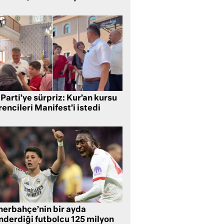
Parti’ye sürpriz: Kur’an kursu
encileri Manifest’i istedi
nerbahçe’nin bir ayda
nderdiği futbolcu 125 milyon