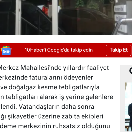
Takip Et
10Haber'i Google'da takip edin
Merkez Mahallesi’nde yıllardır faaliyet
rkezinde faturalarını ödeyenler
u ve doğalgaz kesme tebligatlarıyla
 tebligatları alarak iş yerine gelenlere
lendi. Vatandaşların daha sonra
ğı şikayetler üzerine zabıta ekipleri
 ödeme merkezinin ruhsatsız olduğunu