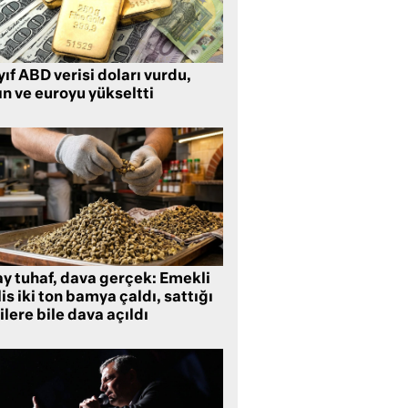
ıf ABD verisi doları vurdu,
ın ve euroyu yükseltti
ay tuhaf, dava gerçek: Emekli
is iki ton bamya çaldı, sattığı
ilere bile dava açıldı