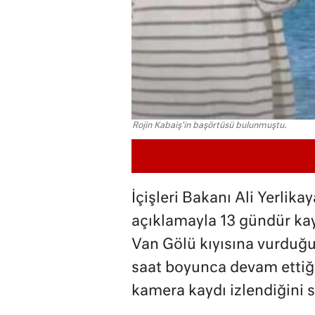
Rojin Kabaiş'in başörtüsü bulunmuştu.
İçişleri Bakanı Ali Yerlik
açıklamayla 13 gündür kay
Van Gölü kıyısına vurduğ
saat boyunca devam ettiğin
kamera kaydı izlendiğini s