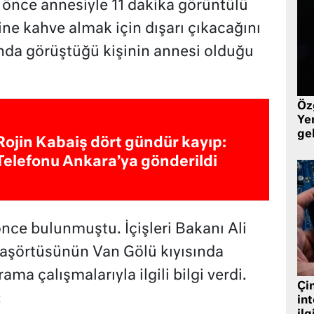
 önce annesiyle 11 dakika görüntülü
ne kahve almak için dışarı çıkacağını
onda görüştüğü kişinin annesi olduğu
Öz
Yen
ge
Rojin Kabaiş dört gündür kayıp:
Telefonu Ankara’ya gönderildi
 önce bulunmuştu. İçişleri Bakanı Ali
başörtüsünün Van Gölü kıyısında
ma çalışmalarıyla ilgili bilgi verdi.
Çin
:
in