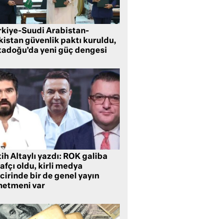
rkiye-Suudi Arabistan-
kistan güvenlik paktı kuruldu,
tadoğu’da yeni güç dengesi
ih Altaylı yazdı: ROK galiba
rafçı oldu, kirli medya
cirinde bir de genel yayın
netmeni var