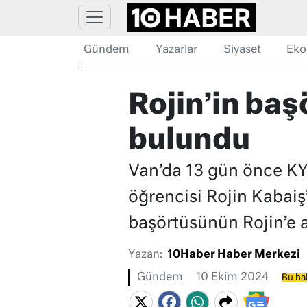
Gündem
Yazarlar
Siyaset
Eko
Rojin’in baş
bulundu
Van’da 13 gün önce KY
öğrencisi Rojin Kabaiş
başörtüsünün Rojin’e ai
Yazan:
10Haber Haber Merkezi
Gündem
10 Ekim 2024
Bu hab