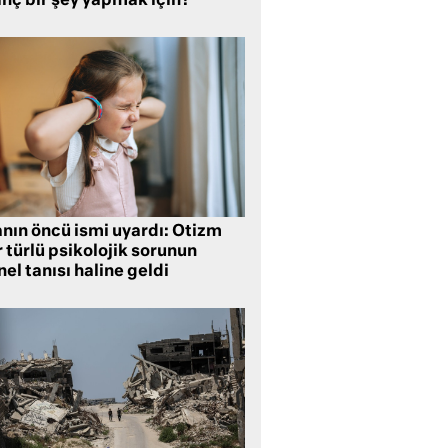
inç bir şey yapmak için?
anın öncü ismi uyardı: Otizm
 türlü psikolojik sorunun
el tanısı haline geldi