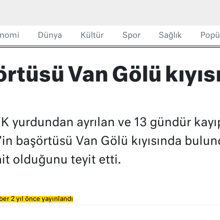
nomi
Dünya
Kültür
Spor
Sağlık
Popü
örtüsü Van Gölü kıyıs
K yurdundan ayrılan ve 13 gündür kayıp
’in başörtüsü Van Gölü kıyısında bulund
t olduğunu teyit etti.
er 2 yıl önce yayınlandı