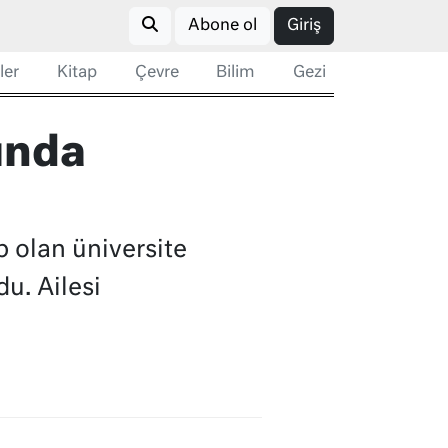
Abone ol
Giriş
ler
Kitap
Çevre
Bilim
Gezi
ında
 olan üniversite
u. Ailesi