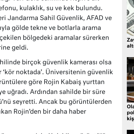
fonu, kulaklık, su ve kek bulundu.
eri Jandarma Sahil Güvenlik, AFAD ve
mıyla gölde tekne ve botlarla arama
i çekilen bölgedeki aramalar sürerken
Zay
alt
rine geldi.
hilinde birçok güvenlik kamerası olsa
 ‘kör noktada’. Üniversitenin güvenlik
üntülere göre Rojin Kabaiş yurttan
ye uğradı. Ardından sahilde bir süre
’nü seyretti. Ancak bu görüntülerden
Ol
kan Rojin’den bir daha haber
pol
kiş