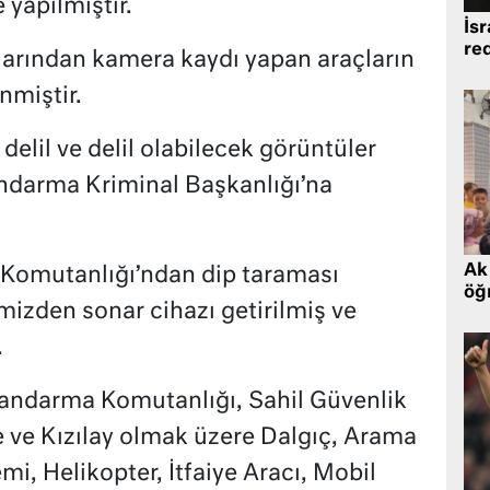
 yapılmıştır.
İsr
re
larından kamera kaydı yapan araçların
nmiştir.
delil ve delil olabilecek görüntüler
andarma Kriminal Başkanlığı’na
Ak 
 Komutanlığı’ndan dip taraması
öğr
mizden sonar cihazı getirilmiş ve
.
Jandarma Komutanlığı, Sahil Güvenlik
e ve Kızılay olmak üzere Dalgıç, Arama
i, Helikopter, İtfaiye Aracı, Mobil