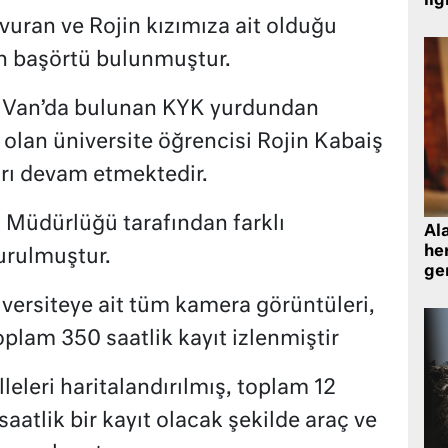
ilg
vuran ve Rojin kızımıza ait olduğu
en başörtü bulunmuştur.
 Van’da bulunan KYK yurdundan
 olan üniversite öğrencisi Rojin Kabaiş
rı devam etmektedir.
t Müdürlüğü tarafından farklı
Al
her
urulmuştur.
gen
iversiteye ait tüm kamera görüntüleri,
oplam 350 saatlik kayıt izlenmiştir
eleri haritalandırılmış, toplam 12
atlik bir kayıt olacak şekilde araç ve