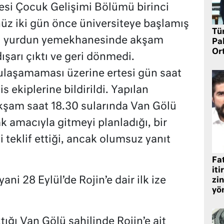
esi Çocuk Gelişimi Bölümü birinci
nüz iki gün önce üniversiteye başlamış
Tü
mı yurdun yemekhanesinde akşam
Pa
Or
şarı çıktı ve geri dönmedi.
ulaşamaması üzerine ertesi gün saat
 ekiplerine bildirildi. Yapılan
kşam saat 18.30 sularında Van Gölü
ak amacıyla gitmeyi planladığı, bir
i teklif ettiği, ancak olumsuz yanıt
Fat
iti
ni 28 Eylül’de Rojin’e dair ilk ize
zin
yö
ğı Van Gölü sahilinde Rojin’e ait