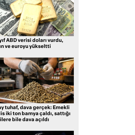
ıf ABD verisi doları vurdu,
ın ve euroyu yükseltti
ay tuhaf, dava gerçek: Emekli
is iki ton bamya çaldı, sattığı
ilere bile dava açıldı