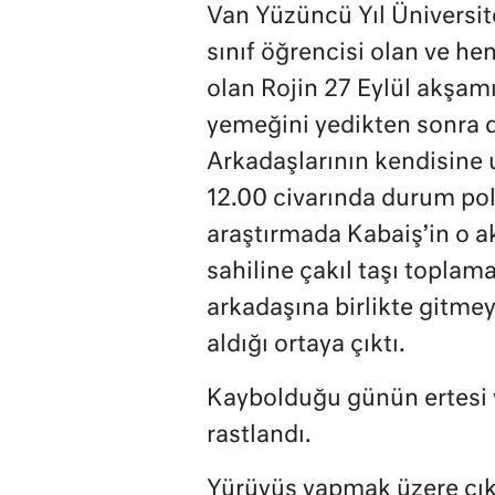
Van Yüzüncü Yıl Üniversit
sınıf öğrencisi olan ve he
olan Rojin 27 Eylül akşa
yemeğini yedikten sonra dı
Arkadaşlarının kendisine 
12.00 civarında durum polis
araştırmada Kabaiş’in o a
sahiline çakıl taşı toplam
arkadaşına birlikte gitmey
aldığı ortaya çıktı.
Kaybolduğu günün ertesi ya
rastlandı.
Yürüyüş yapmak üzere çıktı