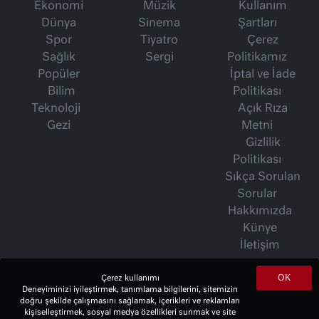
Ekonomi
Müzik
Kullanım
Dünya
Sinema
Şartları
Spor
Tiyatro
Çerez
Sağlık
Sergi
Politikamız
Popüler
İptal ve İade
Bilim
Politikası
Teknoloji
Açık Rıza
Gezi
Metni
Gizlilik
Politikası
Sıkça Sorulan
Sorular
Hakkımızda
Künye
İletişim
OK
Çerez kullanımı
Deneyiminizi iyileştirmek, tanımlama bilgilerini, sitemizin
İsmet Berkan Yazıları
doğru şekilde çalışmasını sağlamak, içerikleri ve reklamları
Ertuğrul Özkök Yazıları
kişiselleştirmek, sosyal medya özellikleri sunmak ve site