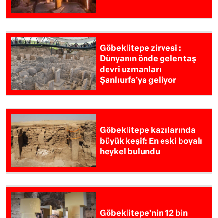
Göbeklitepe zirvesi :
Dünyanın önde gelen taş
devri uzmanları
Şanlıurfa’ya geliyor
Göbeklitepe kazılarında
büyük keşif: En eski boyalı
heykel bulundu
Göbeklitepe’nin 12 bin