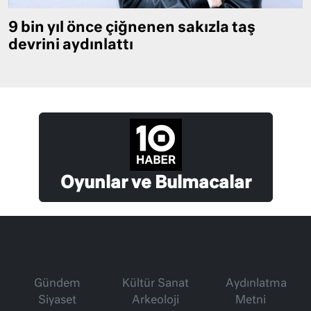
9 bin yıl önce çiğnenen sakızla taş
devrini aydınlattı
Oyunlar ve Bulmacalar
Gündem
Kültür Sanat
Aydınlatma
Siyaset
Arkeoloji
Metni