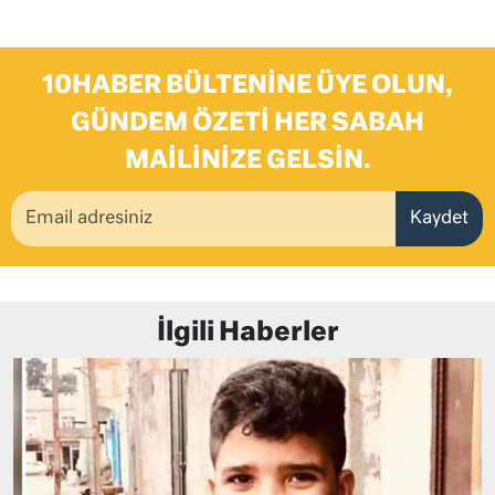
10HABER BÜLTENINE ÜYE OLUN,
GÜNDEM ÖZETI HER SABAH
MAILINIZE GELSIN.
Kaydet
İlgili Haberler