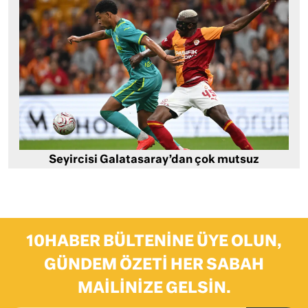
Seyircisi Galatasaray’dan çok mutsuz
10HABER BÜLTENINE ÜYE OLUN,
GÜNDEM ÖZETI HER SABAH
MAILINIZE GELSIN.