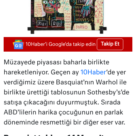
Takip Et
10Haber'i Google'da takip edin
Müzayede piyasası baharla birlikte
hareketleniyor. Geçen ay
10Haber
‘de yer
verdiğimiz üzere Basquiat’nın Warhol ile
birlikte ürettiği tablosunun Sothesby’s’de
satışa çıkacağını duyurmuştuk. Sırada
ABD’lilerin harika çocuğunun en parlak
döneminde resmettiği bir diğer eser var.