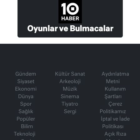
Oyunlar ve Bulmacalar
Gündem
Kültür Sanat
Aydınlatma
Siyaset
Arkeoloji
Metni
Ekonomi
Müzik
Kullanım
Dünya
Sinema
Şartları
Spor
Tiyatro
Çerez
Sağlık
Sergi
Politikamız
Popüler
İptal ve İade
Bilim
Politikası
Teknoloji
Açık Rıza