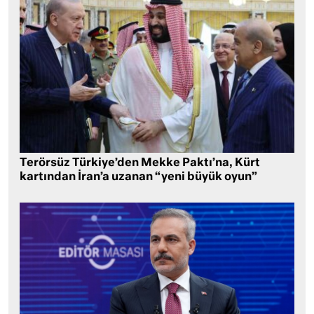
Terörsüz Türkiye’den Mekke Paktı’na, Kürt
kartından İran’a uzanan “yeni büyük oyun”