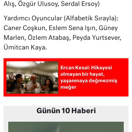
Alış, Özgür Ulusoy, Serdal Ersoy)
Yardımcı Oyuncular (Alfabetik Sırayla):
Caner Coşkun, Eslem Sena Işın, Güney
Marlen, Özlem Atabaş, Peyda Yurtsever,
Ümitcan Kaya.
Ercan Kesal: Hikayesi
olmayan bir hayat,
yaşanmaya değmezmiş
meğer
Günün 10 Haberi