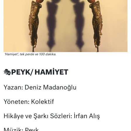
‘Hamiyet’, tek perde ve 100 dakika.
🎭PEYK/ HAMİYET
Yazan: Deniz Madanoğlu
Yöneten: Kolektif
Hikâye ve Şarkı Sözleri: İrfan Alış
Müzik: Peyk