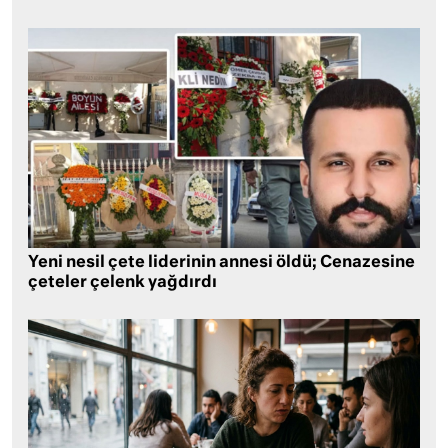
Yeni nesil çete liderinin annesi öldü; Cenazesine
çeteler çelenk yağdırdı