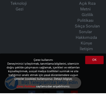
Teknoloji
Açık Rıza
Gezi
Metni
Gizlilik
Politikası
Sıkça Sorulan
Sorular
Hakkımızda
Künye
İletişim
OK
Çerez kullanımı
İsmet Berkan Yazıları
Deneyiminizi iyileştirmek, tanımlama bilgilerini, sitemizin
doğru şekilde çalışmasını sağlamak, içerikleri ve reklamları
Ertuğrul Özkök Yazıları
kişiselleştirmek, sosyal medya özellikleri sunmak ve site
Haftalık Gazete
trafiğimizi analiz etmek için yasal düzenlemelere uygun
çerezler (cookies) kullanıyoruz. Detaylı bilgiye;
Bizi Telegram'da takip edin
Çerez Politikası
sayfamızdan erişebilirsiniz.
© 2023 Copyright:
10Haber