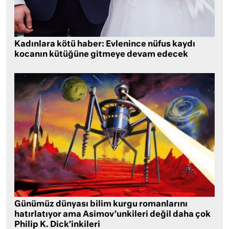
Kadınlara kötü haber: Evlenince nüfus kaydı
kocanın kütüğüne gitmeye devam edecek
Günümüz dünyası bilim kurgu romanlarını
hatırlatıyor ama Asimov’unkileri değil daha çok
Philip K. Dick’inkileri