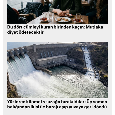
Bu dört cümleyi kuran birinden kaçın: Mutlaka
diyet ödetecektir
Yüzlerce kilometre uzağa bırakıldılar: Üç somon
balığından ikisi üç barajı aşıp yuvaya geri döndü