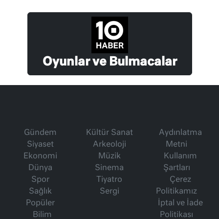
Oyunlar ve Bulmacalar
Gündem
Kültür Sanat
Aydınlatma
Siyaset
Arkeoloji
Metni
Ekonomi
Müzik
Kullanım
Dünya
Sinema
Şartları
Spor
Tiyatro
Çerez
Sağlık
Sergi
Politikamız
Popüler
İptal ve İade
Bilim
Politikası