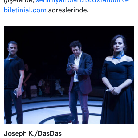
gişelerde,
sehirtiyatrolari.ibb.istanbul ve
biletinial.com
adreslerinde.
Joseph K./DasDas