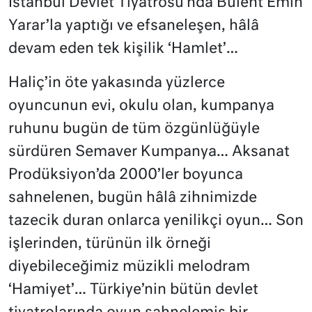
İstanbul Devlet Tiyatrosu’nda Bülent Emin
Yarar’la yaptığı ve efsaneleşen, hâlâ
devam eden tek kişilik ‘Hamlet’…
Haliç’in öte yakasında yüzlerce
oyuncunun evi, okulu olan, kumpanya
ruhunu bugün de tüm özgünlüğüyle
sürdüren Semaver Kumpanya… Aksanat
Prodüksiyon’da 2000’ler boyunca
sahnelenen, bugün hâlâ zihnimizde
tazecik duran onlarca yenilikçi oyun… Son
işlerinden, türünün ilk örneği
diyebileceğimiz müzikli melodram
‘Hamiyet’… Türkiye’nin bütün devlet