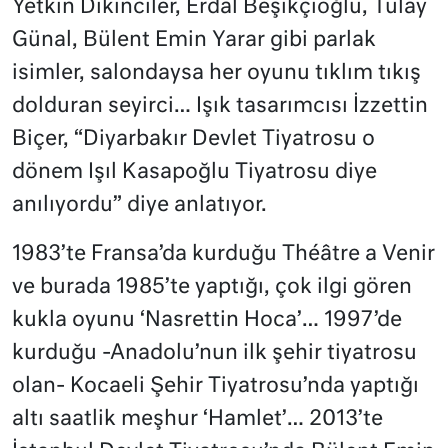
Yetkin Dikinciler, Erdal Beşikçioğlu, Tülay
Günal, Bülent Emin Yarar gibi parlak
isimler, salondaysa her oyunu tıklım tıkış
dolduran seyirci… Işık tasarımcısı İzzettin
Biçer, “Diyarbakır Devlet Tiyatrosu o
dönem Işıl Kasapoğlu Tiyatrosu diye
anılıyordu” diye anlatıyor.
1983’te Fransa’da kurduğu Théâtre a Venir
ve burada 1985’te yaptığı, çok ilgi gören
kukla oyunu ‘Nasrettin Hoca’… 1997’de
kurduğu -Anadolu’nun ilk şehir tiyatrosu
olan- Kocaeli Şehir Tiyatrosu’nda yaptığı
altı saatlik meşhur ‘Hamlet’… 2013’te