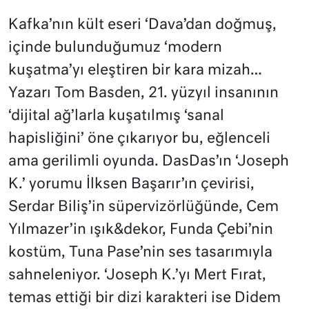
Kafka’nın kült eseri ‘Dava’dan doğmuş,
içinde bulunduğumuz ‘modern
kuşatma’yı eleştiren bir kara mizah…
Yazarı Tom Basden, 21. yüzyıl insanının
‘dijital ağ’larla kuşatılmış ‘sanal
hapisliğini’ öne çıkarıyor bu, eğlenceli
ama gerilimli oyunda. DasDas’ın ‘Joseph
K.’ yorumu İlksen Başarır’ın çevirisi,
Serdar Biliş’in süpervizörlüğünde, Cem
Yılmazer’in ışık&dekor, Funda Çebi’nin
kostüm, Tuna Pase’nin ses tasarımıyla
sahneleniyor. ‘Joseph K.’yı Mert Fırat,
temas ettiği bir dizi karakteri ise Didem