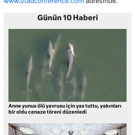
www.utadconference.com
adresinde.
Günün 10 Haberi
Anne yunus ölü yavrusu için yas tuttu, yakınları
bir oldu cenaze töreni düzenledi