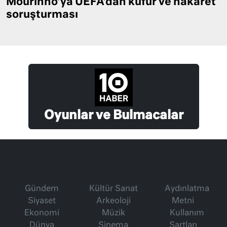
Mourinho’ya UEFA’dan küfür ve hakaret
soruşturması
Oyunlar ve Bulmacalar
Gündem
Kültür Sanat
Aydınlatma
Siyaset
Arkeoloji
Metni
Ekonomi
Müzik
Kullanım
Dünya
Sinema
Şartları