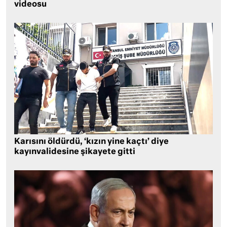
videosu
Karısını öldürdü, ‘kızın yine kaçtı’ diye
kayınvalidesine şikayete gitti