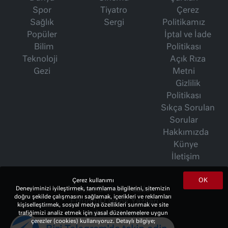
Spor
Tiyatro
Çerez
Sağlık
Sergi
Politikamız
Popüler
İptal ve İade
Bilim
Politikası
Teknoloji
Açık Rıza
Gezi
Metni
Gizlilik
Politikası
Sıkça Sorulan
Sorular
Hakkımızda
Künye
İletişim
OK
Çerez kullanımı
Deneyiminizi iyileştirmek, tanımlama bilgilerini, sitemizin
İsmet Berkan Yazıları
doğru şekilde çalışmasını sağlamak, içerikleri ve reklamları
Ertuğrul Özkök Yazıları
kişiselleştirmek, sosyal medya özellikleri sunmak ve site
trafiğimizi analiz etmek için yasal düzenlemelere uygun
Haftalık Gazete
çerezler (cookies) kullanıyoruz. Detaylı bilgiye;