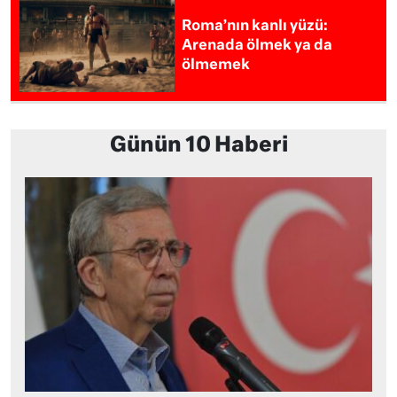
Roma’nın kanlı yüzü:
Arenada ölmek ya da
ölmemek
Günün 10 Haberi