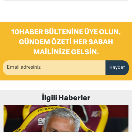
10HABER BÜLTENINE ÜYE OLUN,
GÜNDEM ÖZETI HER SABAH
MAILINIZE GELSIN.
Kaydet
İlgili Haberler