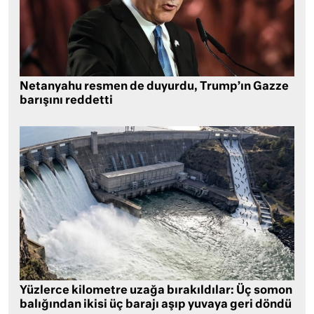
Netanyahu resmen de duyurdu, Trump’ın Gazze
barışını reddetti
Yüzlerce kilometre uzağa bırakıldılar: Üç somon
balığından ikisi üç barajı aşıp yuvaya geri döndü