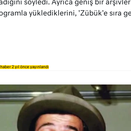
dığını söyledi. Ayrıca geniş bir arşivler
rogramla yüklediklerini, 'Zübük'e sıra g
haber 2 yıl önce yayınlandı