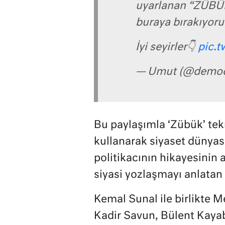
uyarlanan “ZÜBÜK”
buraya bırakıyoru
İyi seyirler👇
pic.t
— Umut (@demoq
Bu paylaşımla ‘Zübük’ tek
kullanarak siyaset dünyası
politikacının hikayesinin 
siyasi yozlaşmayı anlatan 
Kemal Sunal ile birlikte Me
Kadir Savun, Bülent Kaya