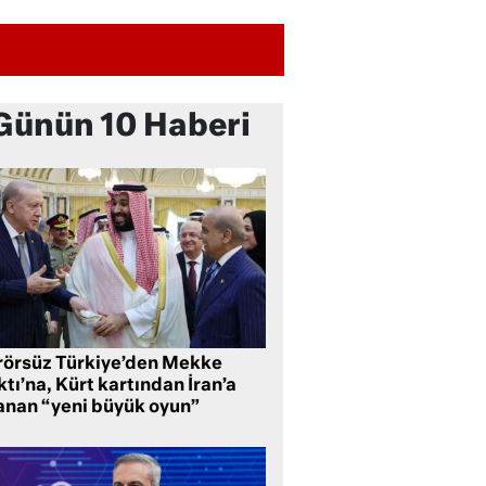
Günün 10 Haberi
rörsüz Türkiye’den Mekke
tı’na, Kürt kartından İran’a
anan “yeni büyük oyun”