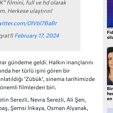
 filmini, full ve hd olarak
m. Herkese ulaştırın!
witter.com/OIVbl7BaBr
Fi
rat1)
February 17, 2024
sil
rar gündeme geldi. Halkın inançlarını
nda her türlü işini gören bir
anlatıldığı ‘Zübük’, sinema tarihimizde
önemli filmlerden biri.
Bir
he
en
tin Serezli, Nevra Serezli, Ali Şen,
baş, Şemsi İnkaya, Osman Alyanak,