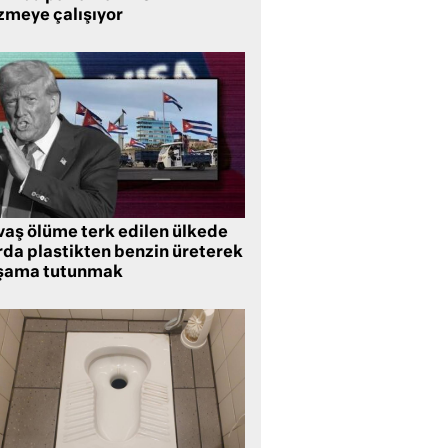
zmeye çalışıyor
vaş ölüme terk edilen ülkede
rda plastikten benzin üreterek
şama tutunmak