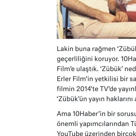
Lakin buna rağmen ‘Zübük’
geçerliliğini koruyor. 10H
Film’e ulaştık. ‘Zübük’ ne
Erler Film’in yetkilisi bi
filmin 2014’te TV’de yayın
‘Zübük’ün yayın haklarını 
Ama 10Haber’in bir sorusu 
önemli yapımcılarından Tür
YouTube üzerinden birçok 