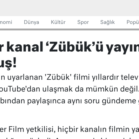
nomi
Dünya
Kültür
Spor
Sağlık
Popü
r kanal ‘Zübük’ü yay
uş!
n uyarlanan 'Zübük' filmi yıllardır tele
YouTube'dan ulaşmak da mümkün değil.
sabından paylaşınca aynı soru gündeme 
 Film yetkilisi, hiçbir kanalın filmin y