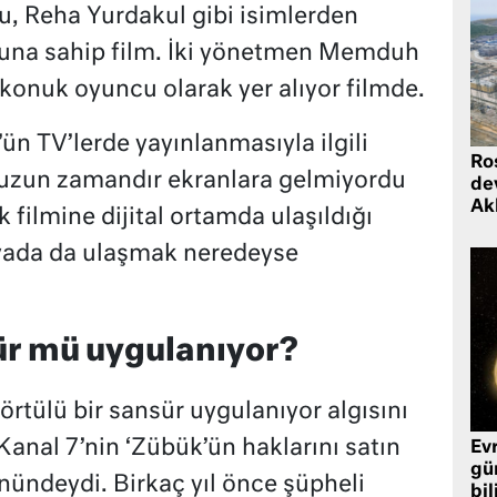
u, Reha Yurdakul gibi isimlerden
osuna sahip film. İki yönetmen Memduh
onuk oyuncu olarak yer alıyor filmde.
ün TV’lerde yayınlanmasıyla ilgili
Ro
uzun zamandır ekranlara gelmiyordu
de
Ak
k filmine dijital ortamda ulaşıldığı
nyada da ulaşmak neredeyse
ür mü uygulanıyor?
rtülü bir sansür uygulanıyor algısını
 Kanal 7’nin ‘Zübük’ün haklarını satın
Ev
gü
nündeydi. Birkaç yıl önce şüpheli
bil