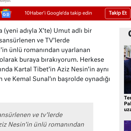
ndeydi.
Takip Et
10Haber'i Google'da takip edin
 (yeni adıyla X’te) Umut adlı bir
sansürlenen ve TV’lerde
’in ünlü romanından uyarlanan
D olarak buraya bırakıyorum. Herkese
lında Kartal Tibet’in Aziz Nesin’in aynı
 ve Kemal Sunal’ın başrolde oynadığı
Te
Pak
uz
nsürlenen ve tv’lerde
iz Nesin’in ünlü romanından