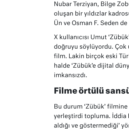
Nubar Terziyan, Bilge Zob
oluşan bir yıldızlar kadr
Ün ve Osman F. Seden de k
X kullanıcısı Umut ‘Zübük’
doğruyu söylüyordu. Çok 
film. Lakin birçok eski Tür
halde ‘Zübük’e dijital dü
imkansızdı.
Filme örtülü sans
Bu durum ‘Zübük’ filmine ö
yerleştirdi topluma. İddia
aldığı ve göstermediği’ yö