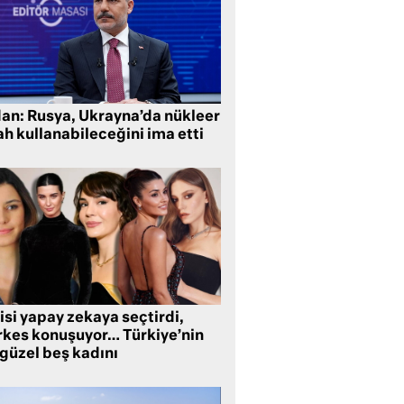
dan: Rusya, Ukrayna’da nükleer
ah kullanabileceğini ima etti
isi yapay zekaya seçtirdi,
rkes konuşuyor… Türkiye’nin
 güzel beş kadını