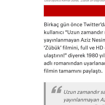
Usta oyuncu Kemal Sunal, 'Zübük'ün başrolü
Birkaç gün önce Twitter’da
kullanıcı “Uzun zamandır 
yayınlanmayan Aziz Nesin
‘Zübük’ filmini, full ve H
ulaştırın!” diyerek 1980 yı
adlı romanından uyarlanan
filmin tamamını paylaştı.
Uzun zamandır sa
yayınlanmayan Az