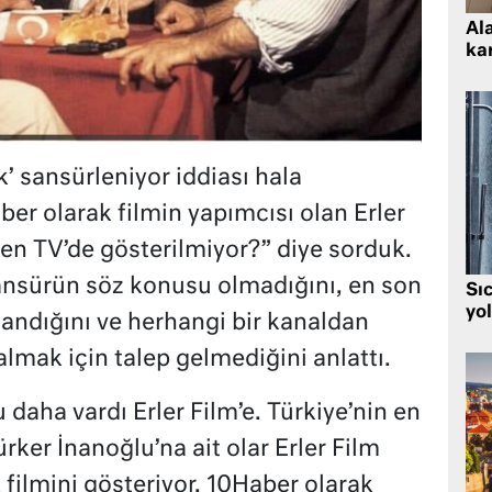
Al
kar
 sansürleniyor iddiası hala
aber olarak filmin yapımcısı olan Erler
den TV’de gösterilmiyor?” diye sorduk.
r sansürün söz konusu olmadığını, en son
Sı
yo
landığını ve herhangi bir kanaldan
almak için talep gelmediğini anlattı.
daha vardı Erler Film’e. Türkiye’nin en
ker İnanoğlu’na ait olar Erler Film
filmini gösteriyor. 10Haber olarak