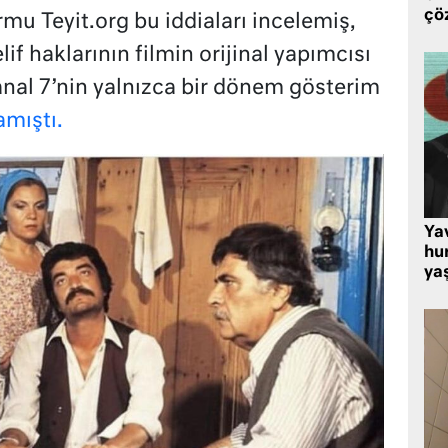
çö
rmu Teyit.org bu iddiaları incelemiş,
if haklarının filmin orijinal yapımcısı
anal 7’nin yalnızca bir dönem gösterim
amıştı.
Ya
hu
ya