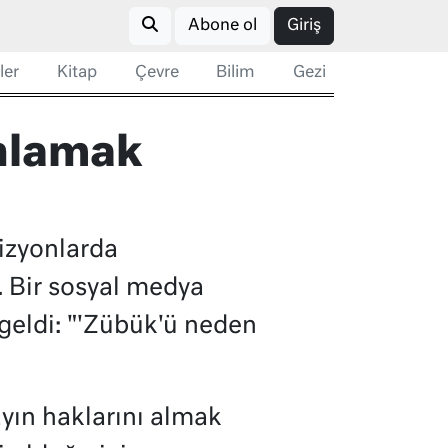
Abone ol
Giriş
ler
Kitap
Çevre
Bilim
Gezi
ınlamak
vizyonlarda
 Bir sosyal medya
geldi: "'Zübük'ü neden
ayın haklarını almak