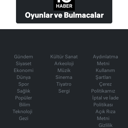
Oyunlar ve Bulmacalar
Gündem
Kültür Sanat
Aydınlatma
Siyaset
Arkeoloji
Metni
Ekonomi
Müzik
Kullanım
Dünya
Sinema
Şartları
Spor
Tiyatro
Çerez
Sağlık
Sergi
Politikamız
Popüler
İptal ve İade
Bilim
Politikası
Teknoloji
Açık Rıza
Gezi
Metni
Gizlilik