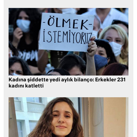
Kadına şiddette yedi aylık bilanço: Erkekler 231
kadını katletti