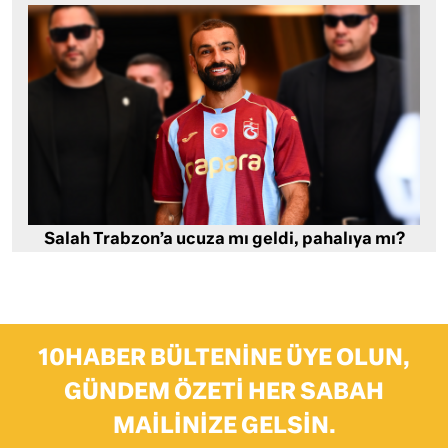
Salah Trabzon’a ucuza mı geldi, pahalıya mı?
10HABER BÜLTENINE ÜYE OLUN,
GÜNDEM ÖZETI HER SABAH
MAILINIZE GELSIN.