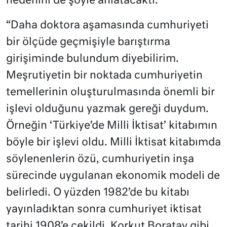
nedenini de şöyle anlatacaktı:
“Daha doktora aşamasında cumhuriyeti
bir ölçüde geçmişiyle barıştırma
girişiminde bulundum diyebilirim.
Meşrutiyetin bir noktada cumhuriyetin
temellerinin oluşturulmasında önemli bir
işlevi olduğunu yazmak gereği duydum.
Örneğin ‘Türkiye’de Milli İktisat’ kitabımın
böyle bir işlevi oldu. Milli İktisat kitabımda
söylenenlerin özü, cumhuriyetin inşa
sürecinde uygulanan ekonomik modeli de
belirledi. O yüzden 1982’de bu kitabı
yayınladıktan sonra cumhuriyet iktisat
tarihi 1908’e çekildi. Korkut Boratav gibi