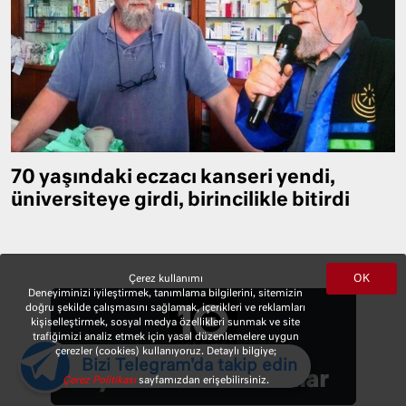
70 yaşındaki eczacı kanseri yendi,
üniversiteye girdi, birincilikle bitirdi
OK
Çerez kullanımı
Deneyiminizi iyileştirmek, tanımlama bilgilerini, sitemizin
doğru şekilde çalışmasını sağlamak, içerikleri ve reklamları
kişiselleştirmek, sosyal medya özellikleri sunmak ve site
trafiğimizi analiz etmek için yasal düzenlemelere uygun
çerezler (cookies) kullanıyoruz. Detaylı bilgiye;
Bizi Telegram'da takip edin
Oyunlar ve Bulmacalar
Çerez Politikası
sayfamızdan erişebilirsiniz.