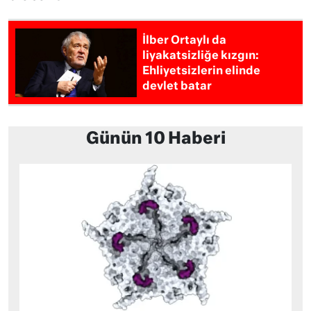
İlber Ortaylı da
liyakatsizliğe kızgın:
Ehliyetsizlerin elinde
devlet batar
Günün 10 Haberi