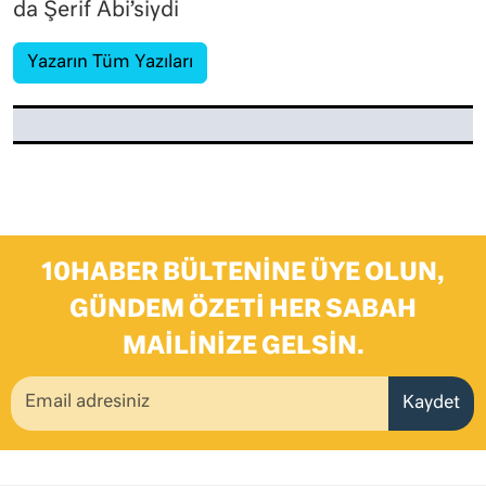
da Şerif Abi’siydi
Yazarın Tüm Yazıları
10HABER BÜLTENINE ÜYE OLUN,
GÜNDEM ÖZETI HER SABAH
MAILINIZE GELSIN.
Kaydet