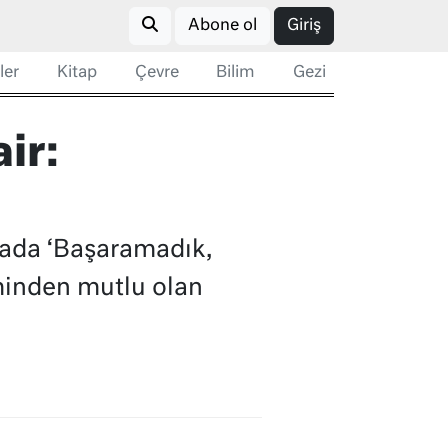
Abone ol
Giriş
ler
Kitap
Çevre
Bilim
Gezi
ir:
şmada ‘Başaramadık,
eminden mutlu olan