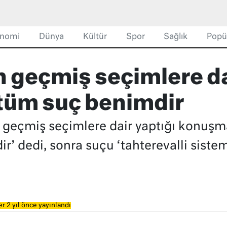
nomi
Dünya
Kültür
Spor
Sağlık
Popü
 geçmiş seçimlere da
tüm suç benimdir
er, geçmiş seçimlere dair yaptığı konu
r’ dedi, sonra suçu ‘tahterevalli sist
r 2 yıl önce yayınlandı