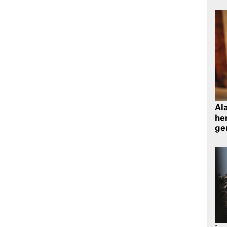
Al
her
gen