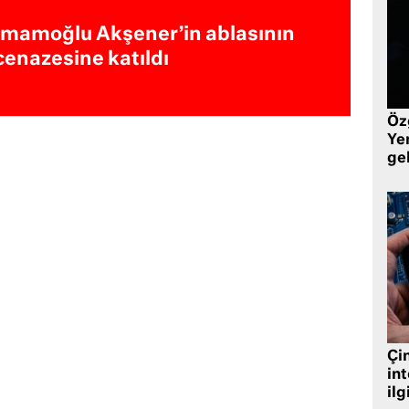
İmamoğlu Akşener’in ablasının
cenazesine katıldı
Öz
Yen
ge
Çin
in
ilg