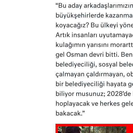
“Bu aday arkadaşlarımızın 
büyükşehirlerde kazanmal
koyacağız? Bu ülkeyi yönet
Artık insanları uyutamay
kulağımın yarısını morarttı
gel Osman devri bitti. Ben
belediyeciliği, sosyal bel
çalmayan çaldırmayan, ob
bir belediyeciliği hayata 
biliyor musunuz; 2028’de 
hoplayacak ve herkes gel
bakacak.”