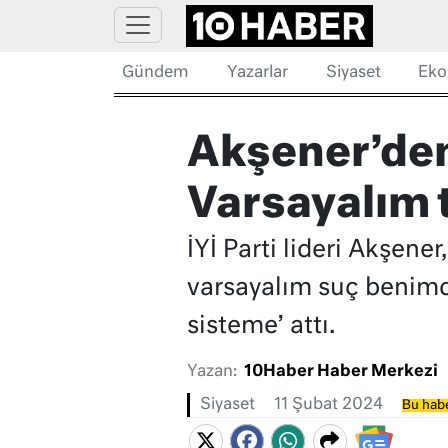
Gündem
Yazarlar
Siyaset
Eko
Akşener’den
Varsayalım 
İYİ Parti lideri Akşen
varsayalım suç benimdi
sisteme’ attı.
Yazan:
10Haber Haber Merkezi
Siyaset
11 Şubat 2024
Bu habe