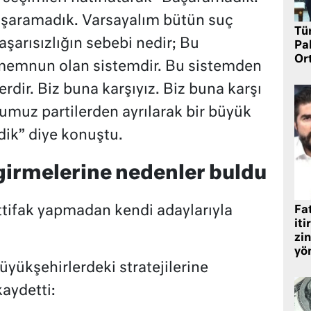
aşaramadık. Varsayalım bütün suç
Tü
aşarısızlığın sebebi nedir; Bu
Pa
Or
 memnun olan sistemdir. Bu sistemden
lerdir. Biz buna karşıyız. Biz buna karşı
muz partilerden ayrılarak bir büyük
dik” diye konuştu.
 girmelerine nedenler buldu
ittifak yapmadan kendi adaylarıyla
Fat
iti
zin
yö
büyükşehirlerdeki stratejilerine
aydetti: