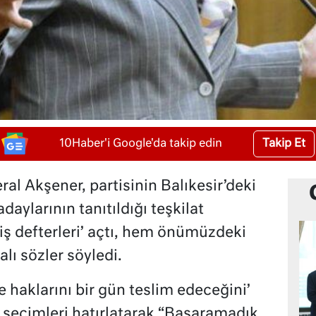
Takip Et
10Haber'i Google'da takip edin
ral Akşener, partisinin Balıkesir’deki
daylarının tanıtıldığı teşkilat
 defterleri’ açtı, hem önümüzdeki
alı sözler söyledi.
e haklarını bir gün teslim edeceğini’
seçimleri hatırlatarak “Başaramadık.