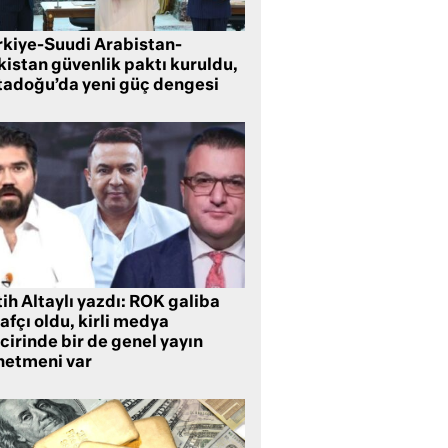
rkiye-Suudi Arabistan-
kistan güvenlik paktı kuruldu,
tadoğu’da yeni güç dengesi
ih Altaylı yazdı: ROK galiba
rafçı oldu, kirli medya
cirinde bir de genel yayın
netmeni var