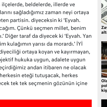
ilçelerde, beldelerde, illerde ve
arını sağladığımız zaman neyi ortaya
en partisin. diyeceksin ki ‘Eyvah.
acağım. Çünkü seçmen millet, benim
Zay
alt
.’ Diğer taraf da diyecek ki ‘Eyvah. Yan
im kulağımın yarısı da morardı.’ İYİ
ediyeciliği ortaya koyan ve kayırmayan,
jektif hukuka uygun, adalete uygun
geçirdiğimiz andan itibaren ne olacak
herkesin eteği tutuşacak, herkes
Ol
ecek tek tek seçmenin gözünün içine
pol
kiş