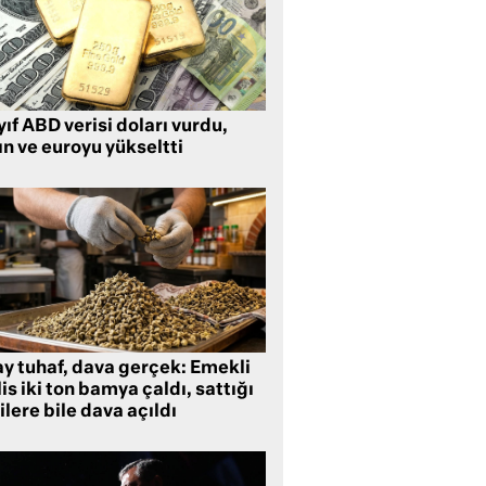
ıf ABD verisi doları vurdu,
ın ve euroyu yükseltti
ay tuhaf, dava gerçek: Emekli
is iki ton bamya çaldı, sattığı
ilere bile dava açıldı