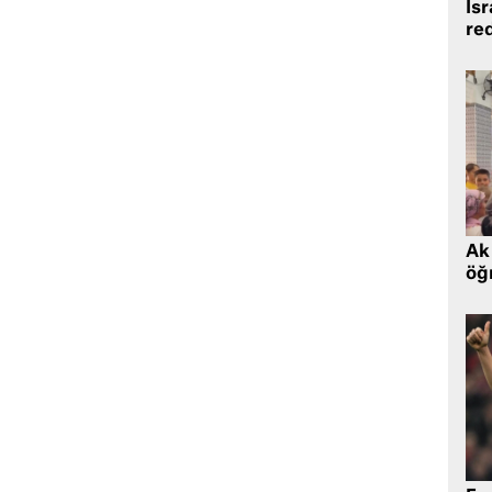
İsr
re
Ak 
öğr