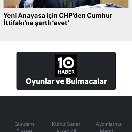
Yeni Anayasa için CHP’den Cumhur
İttifakı’na şartlı ‘evet’
Oyunlar ve Bulmacalar
Gündem
Kültür Sanat
Aydınlatma
Siyaset
Arkeoloji
Metni