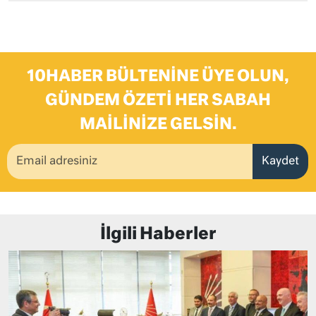
10HABER BÜLTENINE ÜYE OLUN,
GÜNDEM ÖZETI HER SABAH
MAILINIZE GELSIN.
Kaydet
İlgili Haberler