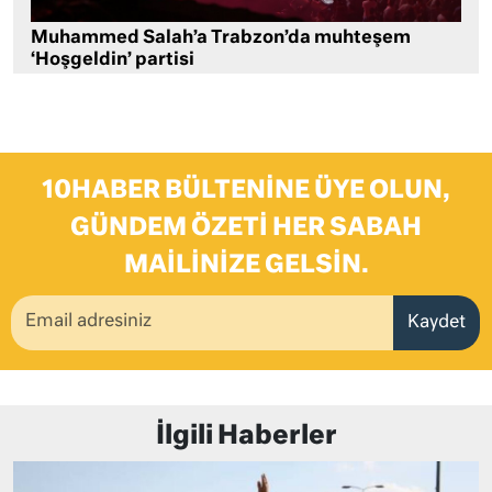
Muhammed Salah’a Trabzon’da muhteşem
‘Hoşgeldin’ partisi
10HABER BÜLTENINE ÜYE OLUN,
GÜNDEM ÖZETI HER SABAH
MAILINIZE GELSIN.
Kaydet
İlgili Haberler