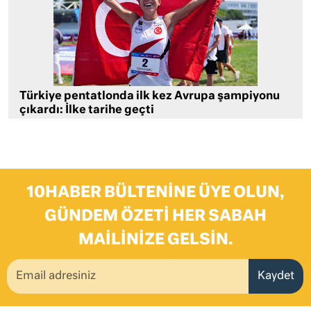
Türkiye pentatlonda ilk kez Avrupa şampiyonu
çıkardı: İlke tarihe geçti
10HABER BÜLTENINE ÜYE OLUN,
GÜNDEM ÖZETI HER SABAH
MAILINIZE GELSIN.
Kaydet