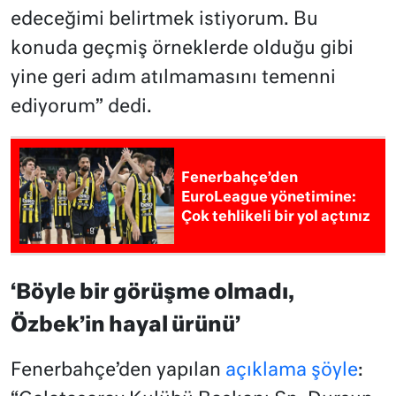
edeceğimi belirtmek istiyorum. Bu
konuda geçmiş örneklerde olduğu gibi
yine geri adım atılmamasını temenni
ediyorum” dedi.
Fenerbahçe’den
EuroLeague yönetimine:
Çok tehlikeli bir yol açtınız
‘Böyle bir görüşme olmadı,
Özbek’in hayal ürünü’
Fenerbahçe’den yapılan
açıklama şöyle
: