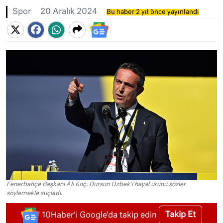
Spor
20 Aralık 2024
Bu haber 2 yıl önce yayınlandı
Fenerbahçe Başkanı Ali Koç, Dursun Özbek'i hayal ürünü sözler
söylemekle suçladı.
Takip Et
10Haber'i Google'da takip edin