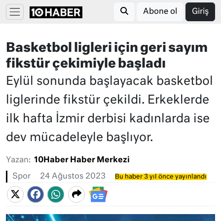
Abone ol
Giriş
Basketbol ligleri için geri sayım
fikstür çekimiyle başladı
Eylül sonunda başlayacak basketbol
liglerinde fikstür çekildi. Erkeklerde
ilk hafta İzmir derbisi kadınlarda ise
dev mücadeleyle başlıyor.
Yazan:
10Haber Haber Merkezi
Spor
24 Ağustos 2023
Bu haber 3 yıl önce yayınlandı