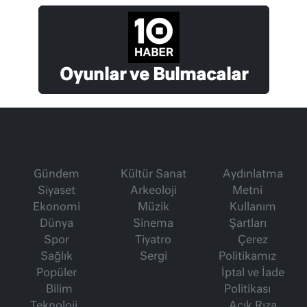
Oyunlar ve Bulmacalar
Gündem
Kültür Sanat
Aydınlatma
Siyaset
Arkeoloji
Metni
Ekonomi
Müzik
Kullanım
Dünya
Sinema
Şartları
Spor
Tiyatro
Çerez
Sağlık
Sergi
Politikamız
Popüler
İptal ve İade
Bilim
Politikası
Teknoloji
Açık Rıza