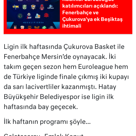
katılımcıları açıklandı:
Fenerbahçe ve
Çukurova’ya ek Beşiktaş
ihtimali
Ligin ilk haftasında Çukurova Basket ile
Fenerbahçe Mersin’de oynayacak. İki
takım geçen sezon hem Euroleague hem
de Türkiye liginde finale çıkmış iki kupayı
da sarı lacivertliler kazanmıştı. Hatay
Büyükşehir Belediyespor ise ligin ilk
haftasında bay geçecek.
İlk haftanın programı şöyle…