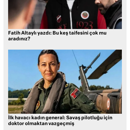
Fatih Altaylı yazdı: Bu keş taifesini çok mu
aradınız?
İlk havacı kadın general: Savaş pilotluğu için
doktor olmaktan vazgeçmiş