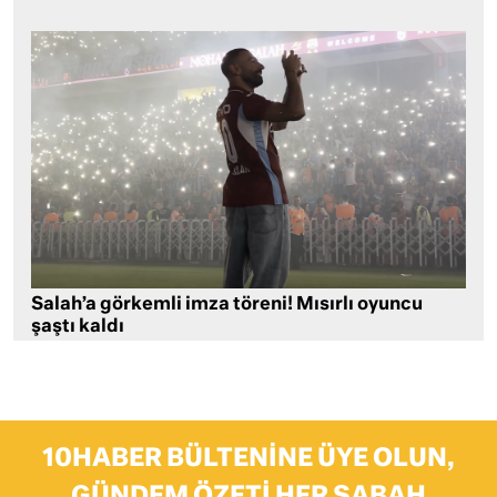
Salah’a görkemli imza töreni! Mısırlı oyuncu
şaştı kaldı
10HABER BÜLTENINE ÜYE OLUN,