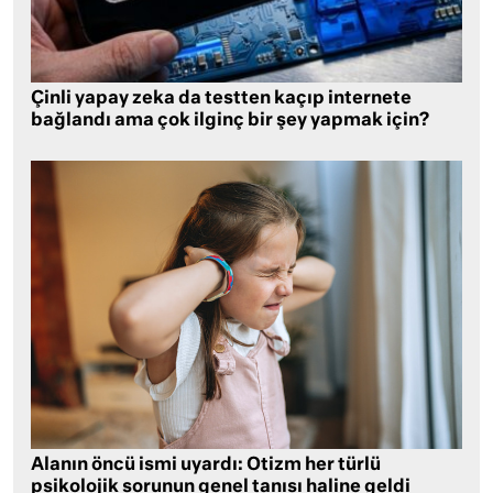
Çinli yapay zeka da testten kaçıp internete
bağlandı ama çok ilginç bir şey yapmak için?
Alanın öncü ismi uyardı: Otizm her türlü
psikolojik sorunun genel tanısı haline geldi