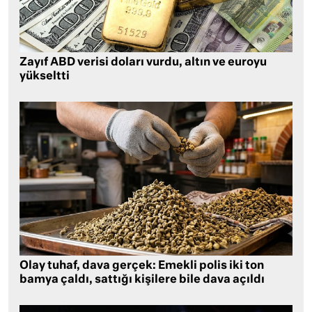
Zayıf ABD verisi doları vurdu, altın ve euroyu
yükseltti
Olay tuhaf, dava gerçek: Emekli polis iki ton
bamya çaldı, sattığı kişilere bile dava açıldı