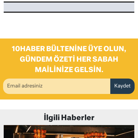
10HABER BÜLTENINE ÜYE OLUN,
GÜNDEM ÖZETI HER SABAH
MAILINIZE GELSIN.
Kaydet
İlgili Haberler