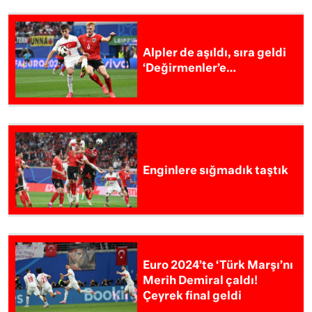
Alpler de aşıldı, sıra geldi
‘Değirmenler’e…
Enginlere sığmadık taştık
Euro 2024’te ‘Türk Marşı’nı
Merih Demiral çaldı!
Çeyrek final geldi