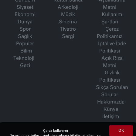
Gündem
Kültür Sanat
Aydınlatma
Siyaset
Arkeoloji
Metni
Ekonomi
Müzik
Kullanım
Dünya
Sinema
Şartları
Spor
Tiyatro
Çerez
Sağlık
Sergi
Politikamız
Popüler
İptal ve İade
Bilim
Politikası
Teknoloji
Açık Rıza
Gezi
Metni
Gizlilik
Politikası
Sıkça Sorulan
Sorular
Hakkımızda
Künye
İletişim
OK
Çerez kullanımı
Deneyiminizi iyileştirmek, tanımlama bilgilerini, sitemizin