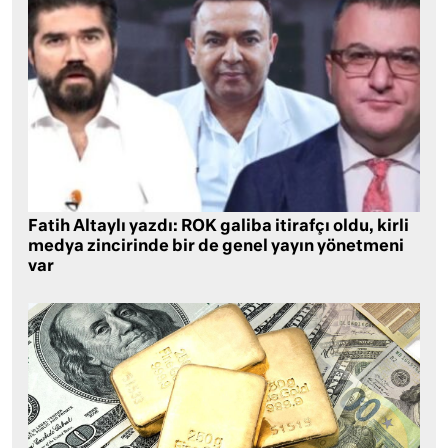
Fatih Altaylı yazdı: ROK galiba itirafçı oldu, kirli
medya zincirinde bir de genel yayın yönetmeni
var