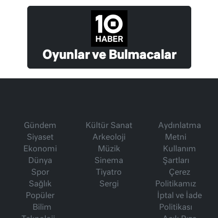
Oyunlar ve Bulmacalar
Gündem
Kültür Sanat
Aydınlatma
Siyaset
Arkeoloji
Metni
Ekonomi
Müzik
Kullanım
Dünya
Sinema
Şartları
Spor
Tiyatro
Çerez
Sağlık
Sergi
Politikamız
Popüler
İptal ve İade
Bilim
Politikası