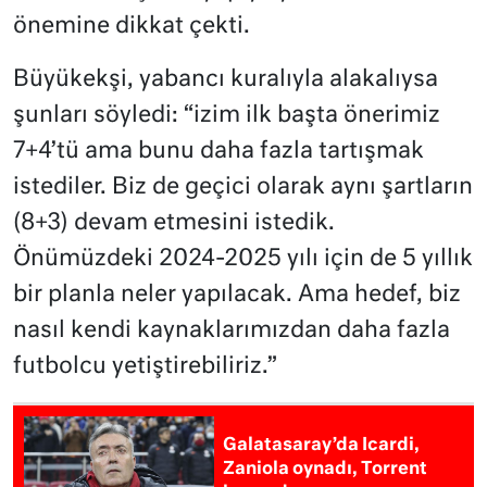
önemine dikkat çekti.
Büyükekşi, yabancı kuralıyla alakalıysa
şunları söyledi: “izim ilk başta önerimiz
7+4’tü ama bunu daha fazla tartışmak
istediler. Biz de geçici olarak aynı şartların
(8+3) devam etmesini istedik.
Önümüzdeki 2024-2025 yılı için de 5 yıllık
bir planla neler yapılacak. Ama hedef, biz
nasıl kendi kaynaklarımızdan daha fazla
futbolcu yetiştirebiliriz.”
Galatasaray’da Icardi,
Zaniola oynadı, Torrent