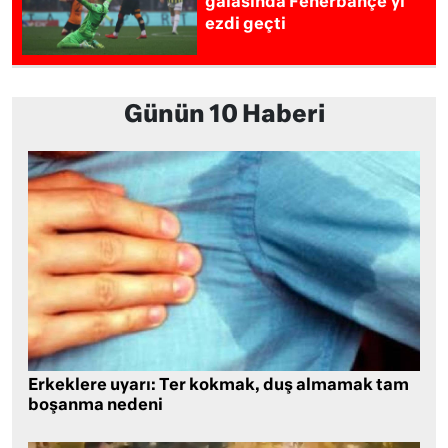
galasında Fenerbahçe’yi
ezdi geçti
Günün 10 Haberi
Erkeklere uyarı: Ter kokmak, duş almamak tam
boşanma nedeni