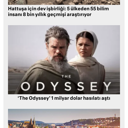
Hattuşa için dev işbirliği: 5 ülkeden 55 bilim
insanı 8 bin yıllık geçmişi araştırıyor
‘The Odyssey’ 1 milyar dolar hasılatı aştı