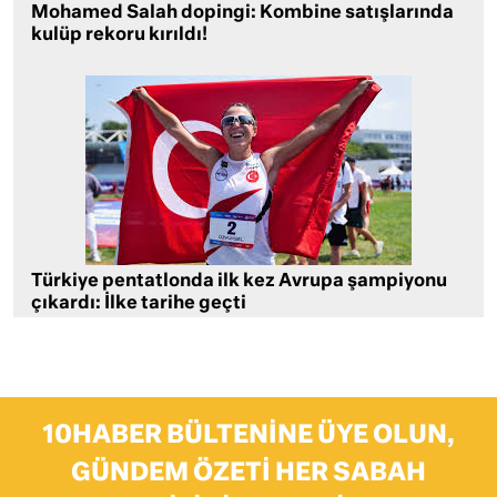
Mohamed Salah dopingi: Kombine satışlarında
kulüp rekoru kırıldı!
Türkiye pentatlonda ilk kez Avrupa şampiyonu
çıkardı: İlke tarihe geçti
10HABER BÜLTENINE ÜYE OLUN,
GÜNDEM ÖZETI HER SABAH