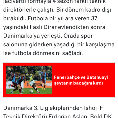
lacivertli formayla 4 sezon farklı teknik
direktörlerle çalıştı. Bir dönem kadro dışı
bırakıldı. Futbola bir yıl ara veren 37
yaşındaki Faslı Dirar evlendikten sonra
Danimarka’ya yerleşti. Orada spor
salonuna giderken yaşadığı bir karşılaşma
ise futbola dönmesini sağladı.
Fenerbahçe ve Batshuayi
şeytanın bacağını kırdı
Danimarka 3. Lig ekiplerinden Ishoj IF
Teknik Direktörü Erdoğan Aslan, Bold DK