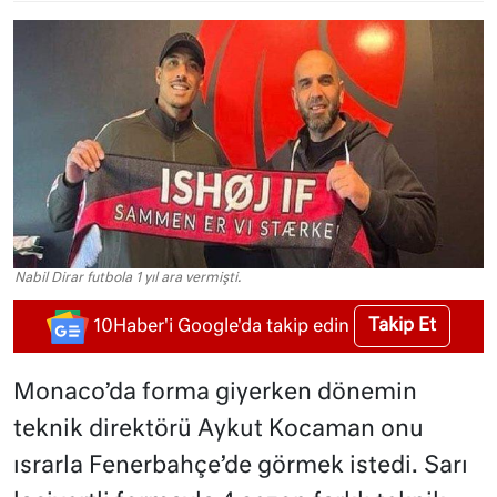
Nabil Dirar futbola 1 yıl ara vermişti.
Takip Et
10Haber'i Google'da takip edin
Monaco’da forma giyerken dönemin
teknik direktörü Aykut Kocaman onu
ısrarla Fenerbahçe’de görmek istedi. Sarı