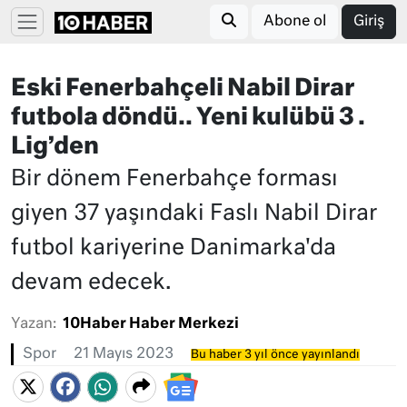
Abone ol
Giriş
Eski Fenerbahçeli Nabil Dirar
futbola döndü.. Yeni kulübü 3 .
Lig’den
Bir dönem Fenerbahçe forması
giyen 37 yaşındaki Faslı Nabil Dirar
futbol kariyerine Danimarka'da
devam edecek.
Yazan:
10Haber Haber Merkezi
Spor
21 Mayıs 2023
Bu haber 3 yıl önce yayınlandı