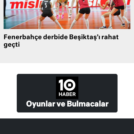
Fenerbahçe derbide Beşiktaş’ı rahat
geçti
Oyunlar ve Bulmacalar