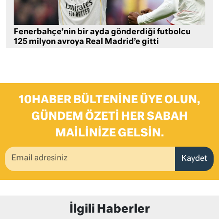
Fenerbahçe’nin bir ayda gönderdiği futbolcu
125 milyon avroya Real Madrid’e gitti
10HABER BÜLTENINE ÜYE OLUN,
GÜNDEM ÖZETI HER SABAH
MAILINIZE GELSIN.
Kaydet
İlgili Haberler