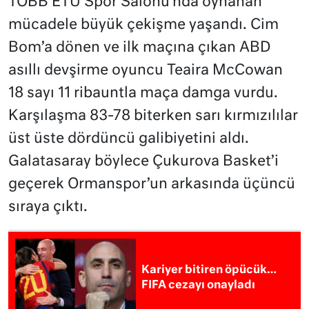
TOBB ETÜ Spor Salonu’nda oynanan
mücadele büyük çekişme yaşandı. Cim
Bom’a dönen ve ilk maçına çıkan ABD
asıllı devşirme oyuncu Teaira McCowan
18 sayı 11 ribauntla maça damga vurdu.
Karşılaşma 83-78 biterken sarı kırmızılılar
üst üste dördüncü galibiyetini aldı.
Galatasaray böylece Çukurova Basket’i
geçerek Ormanspor’un arkasında üçüncü
sıraya çıktı.
Kariyer bitiren öpücük…
FIFA cezayı onayladı