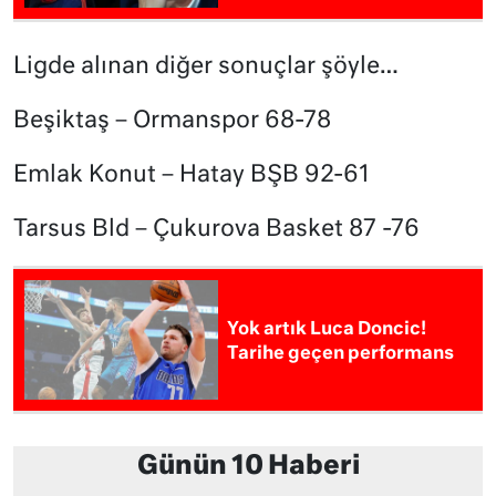
Ligde alınan diğer sonuçlar şöyle…
Beşiktaş – Ormanspor 68-78
Emlak Konut – Hatay BŞB 92-61
Tarsus Bld – Çukurova Basket 87 -76
Yok artık Luca Doncic!
Tarihe geçen performans
Günün 10 Haberi