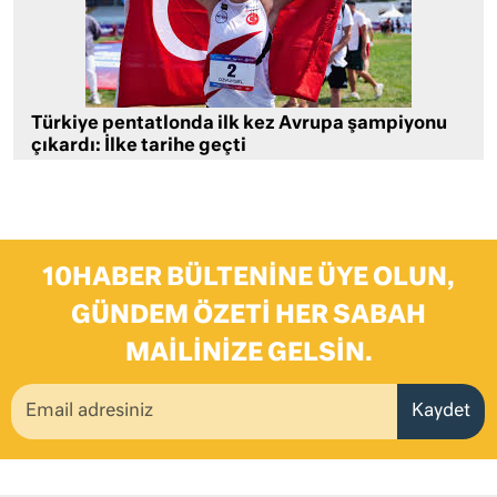
Türkiye pentatlonda ilk kez Avrupa şampiyonu
çıkardı: İlke tarihe geçti
10HABER BÜLTENINE ÜYE OLUN,
GÜNDEM ÖZETI HER SABAH
MAILINIZE GELSIN.
Kaydet