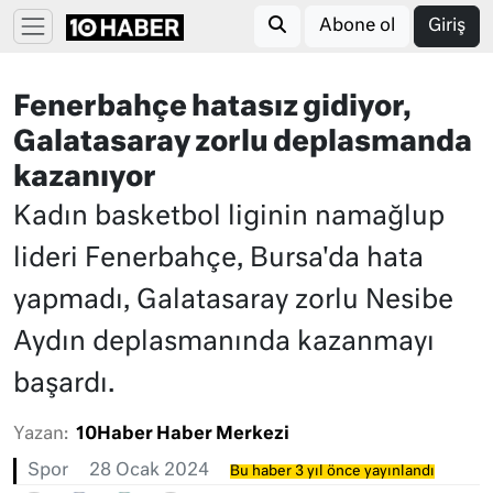
Abone ol
Giriş
Fenerbahçe hatasız gidiyor,
Galatasaray zorlu deplasmanda
kazanıyor
Kadın basketbol liginin namağlup
lideri Fenerbahçe, Bursa'da hata
yapmadı, Galatasaray zorlu Nesibe
Aydın deplasmanında kazanmayı
başardı.
Yazan:
10Haber Haber Merkezi
Spor
28 Ocak 2024
Bu haber 3 yıl önce yayınlandı