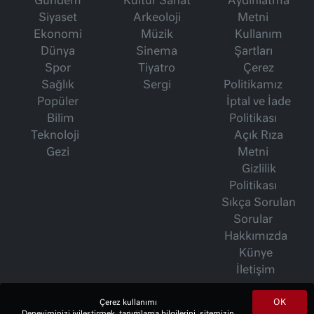
Gündem
Kültür Sanat
Aydınlatma
Siyaset
Arkeoloji
Metni
Ekonomi
Müzik
Kullanım
Dünya
Sinema
Şartları
Spor
Tiyatro
Çerez
Sağlık
Sergi
Politikamız
Popüler
İptal ve İade
Bilim
Politikası
Teknoloji
Açık Rıza
Gezi
Metni
Gizlilik
Politikası
Sıkça Sorulan
Sorular
Hakkımızda
Künye
İletişim
OK
Çerez kullanımı
Deneyiminizi iyileştirmek, tanımlama bilgilerini, sitemizin