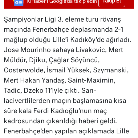
Takip Et
10Haber'i Google'da takip edin
Şampiyonlar Ligi 3. eleme turu rövanş
maçında Fenerbahçe deplasmanda 2-1
mağlup olduğu Lille’i Kadıköy’de ağırladı.
Jose Mourinho sahaya Livakovic, Mert
Müldür, Djiku, Çağlar Söyüncü,
Oosterwolde, İsmail Yüksek, Szymanski,
Mert Hakan Yandaş, Saint-Maximin,
Tadic, Dzeko 11’iyle çıktı. Sarı-
lacivertlilerden maçın başlamasına kısa
süre kala Ferdi Kadıoğlu’nun maç
kadrosundan çıkarıldığı haberi geldi.
Fenerbahçe’den yapılan açıklamada Lille