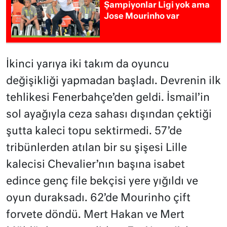
Şampiyonlar Ligi yok ama
Jose Mourinho var
İkinci yarıya iki takım da oyuncu
değişikliği yapmadan başladı. Devrenin ilk
tehlikesi Fenerbahçe’den geldi. İsmail’in
sol ayağıyla ceza sahası dışından çektiği
şutta kaleci topu sektirmedi. 57’de
tribünlerden atılan bir su şişesi Lille
kalecisi Chevalier’nın başına isabet
edince genç file bekçisi yere yığıldı ve
oyun duraksadı. 62’de Mourinho çift
forvete döndü. Mert Hakan ve Mert