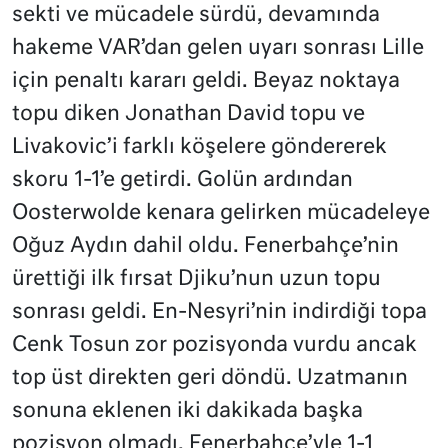
sekti ve mücadele sürdü, devamında
hakeme VAR’dan gelen uyarı sonrası Lille
için penaltı kararı geldi. Beyaz noktaya
topu diken Jonathan David topu ve
Livakovic’i farklı köşelere göndererek
skoru 1-1’e getirdi. Golün ardından
Oosterwolde kenara gelirken mücadeleye
Oğuz Aydın dahil oldu. Fenerbahçe’nin
ürettiği ilk fırsat Djiku’nun uzun topu
sonrası geldi. En-Nesyri’nin indirdiği topa
Cenk Tosun zor pozisyonda vurdu ancak
top üst direkten geri döndü. Uzatmanın
sonuna eklenen iki dakikada başka
pozisyon olmadı. Fenerbahçe’yle 1-1