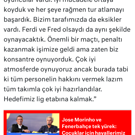
oyuncular vardı. İyi mücadele ortaya
koyduk ve her şeye rağmen tur atlamayı
başardık. Bizim tarafımızda da eksikler
vardı. Ferdi ve Fred olsaydı da aynı şekilde
oynayacaktık. Önemli bir maçtı, penaltı
kazanmak işimize geldi ama zaten biz
konsantre oynuyorduk. Çok iyi
atmosferde oynuyoruz ancak burada tabi
ki tüm personelin hakkını vermek lazım
tüm takımla çok iyi hazırlandılar.
Hedefimiz lig etabına kalmak.”
Jose Morinho ve
Fenerbahçe tek yürek:
Çocuklar için hayallerimiz