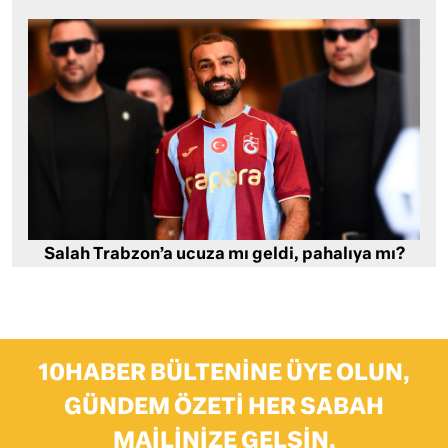
Salah Trabzon’a ucuza mı geldi, pahalıya mı?
10HABER BÜLTENINE ÜYE OLUN,
GÜNDEM ÖZETI HER SABAH
MAILINIZE GELSIN.