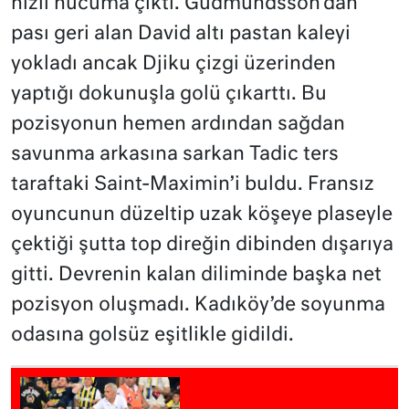
hızlı hücuma çıktı. Gudmundsson’dan
pası geri alan David altı pastan kaleyi
yokladı ancak Djiku çizgi üzerinden
yaptığı dokunuşla golü çıkarttı. Bu
pozisyonun hemen ardından sağdan
savunma arkasına sarkan Tadic ters
taraftaki Saint-Maximin’i buldu. Fransız
oyuncunun düzeltip uzak köşeye plaseyle
çektiği şutta top direğin dibinden dışarıya
gitti. Devrenin kalan diliminde başka net
pozisyon oluşmadı. Kadıköy’de soyunma
odasına golsüz eşitlikle gidildi.