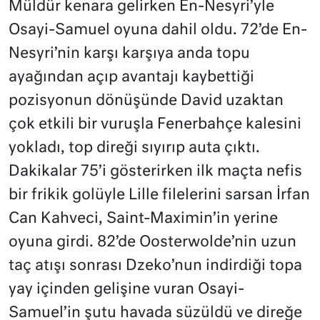
Müldür kenara gelirken En-Nesyri’yle
Osayi-Samuel oyuna dahil oldu. 72’de En-
Nesyri’nin karşı karşıya anda topu
ayağından açıp avantajı kaybettiği
pozisyonun dönüşünde David uzaktan
çok etkili bir vuruşla Fenerbahçe kalesini
yokladı, top direği sıyırıp auta çıktı.
Dakikalar 75’i gösterirken ilk maçta nefis
bir frikik golüyle Lille filelerini sarsan İrfan
Can Kahveci, Saint-Maximin’in yerine
oyuna girdi. 82’de Oosterwolde’nin uzun
taç atışı sonrası Dzeko’nun indirdiği topa
yay içinden gelişine vuran Osayi-
Samuel’in şutu havada süzüldü ve direğe