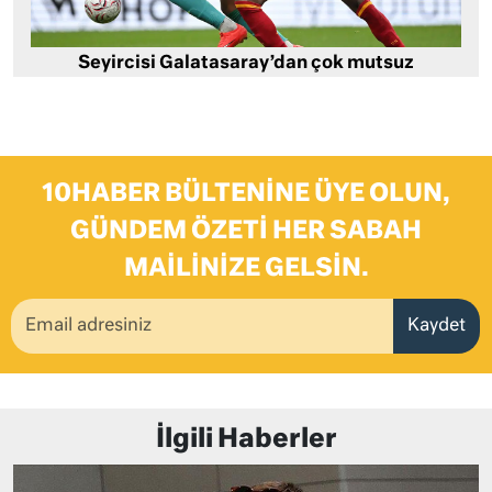
Seyircisi Galatasaray’dan çok mutsuz
10HABER BÜLTENINE ÜYE OLUN,
GÜNDEM ÖZETI HER SABAH
MAILINIZE GELSIN.
Kaydet
İlgili Haberler