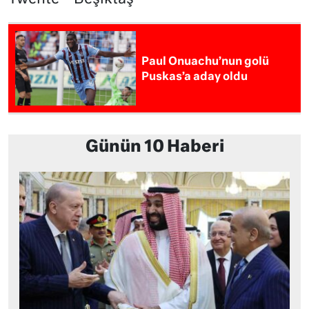
Paul Onuachu’nun golü
Puskas’a aday oldu
Günün 10 Haberi