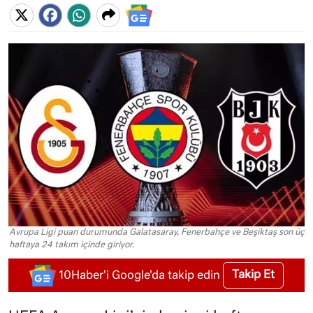
Avrupa Ligi puan durumunda Galatasaray, Fenerbahçe ve Beşiktaş son üç
haftaya 24 takım içinde giriyor.
Takip Et
10Haber'i Google'da takip edin