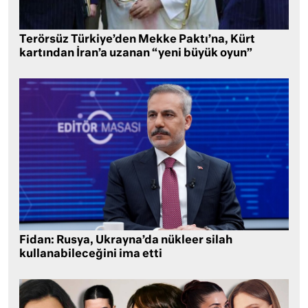
Terörsüz Türkiye’den Mekke Paktı’na, Kürt
kartından İran’a uzanan “yeni büyük oyun”
Fidan: Rusya, Ukrayna’da nükleer silah
kullanabileceğini ima etti