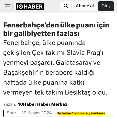
Abone ol
Giriş
Fenerbahçe’den ülke puanı için
bir galibiyetten fazlası
Fenerbahçe, ülke puanında
çekişilen Çek takımı Slavia Prag'ı
yenmeyi başardı. Galatasaray ve
Başakşehir'in berabere kaldığı
haftada ülke puanına katkı
vermeyen tek takım Beşiktaş oldu.
Yazan:
10Haber Haber Merkezi
Spor
29 Kasım 2024
Bu haber 2 yıl önce yayınlandı