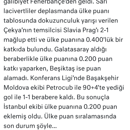
galibiyet Fenerbahçe’den geldi. Sarı
lacivertliler deplasmanda ülke puanı
tablosunda dokuzunculuk yarışı verilen
Çekya’nın temsilcisi Slavia Prag’ı 2-1
mağlup etti ve ülke puanına 0.400’lük bir
katkıda bulundu. Galatasaray aldığı
beraberlikle ülke puanına 0.200 puan
katkı yaparken, Beşiktaş ise puan
alamadı. Konferans Ligi’nde Başakşehir
Moldova ekibi Petrocub ile 90+4’te yediği
gol ile 1-1 berabere kaldı. Bu sonuçla
İstanbul ekibi ülke puanına 0.200 puan
eklemiş oldu. Ülke puan sıralamasında
son durum şöyle…