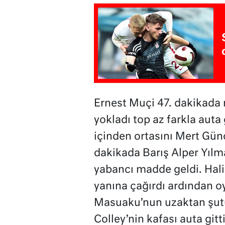
Ernest Muçi 47. dakikada r
yokladı top az farkla auta 
içinden ortasını Mert Gün
dakikada Barış Alper Yılma
yabancı madde geldi. Hali
yanına çağırdı ardından o
Masuaku’nun uzaktan şutu
Colley’nin kafası auta git