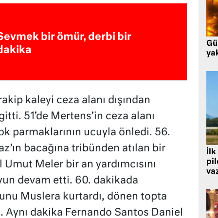
Sevmek bir ömür, derbi bir
Gü
dakika
ya
akip kaleyi ceza alanı dışından
gitti. 51’de Mertens’in ceza alanı
ok parmaklarının ucuyla önledi. 56.
z’ın bacağına tribünden atılan bir
İlk
pi
l Umut Meler bir an yardımcısını
va
yun devam etti. 60. dakikada
nu Muslera kurtardı, dönen topta
ti. Aynı dakika Fernando Santos Daniel