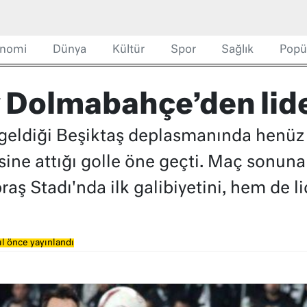
nomi
Dünya
Kültür
Spor
Sağlık
Popü
 Dolmabahçe’den lide
 geldiği Beşiktaş deplasmanında henü
sine attığı golle öne geçti. Maç sonuna
aş Stadı'nda ilk galibiyetini, hem de lid
ıl önce yayınlandı