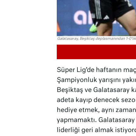
Galatasaray, Beşiktaş deplasmanından 1-0'lık
Süper Lig’de haftanın maç
Şampiyonluk yarışını yak
Beşiktaş ve Galatasaray ka
adeta kayıp denecek sezond
hediye etmek, aynı zaman
yapmamaktı. Galatasaray 
liderliği geri almak istiyor