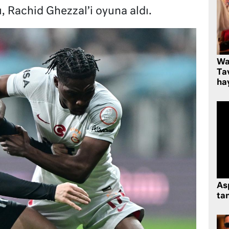
, Rachid Ghezzal’i oyuna aldı.
Wa
Ta
hay
As
tan