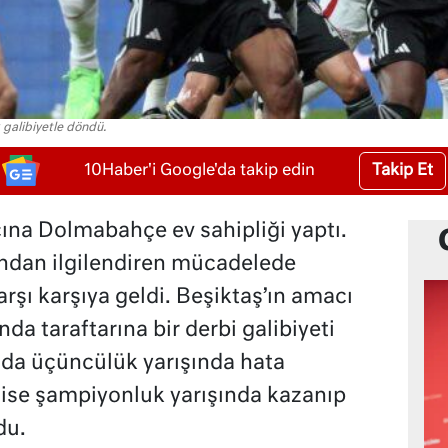
 galibiyetle döndü.
Takip Et
10Haber'i Google'da takip edin
ına Dolmabahçe ev sahipliği yaptı.
ından ilgilendiren mücadelede
rşı karşıya geldi. Beşiktaş’ın amacı
a taraftarına bir derbi galibiyeti
da üçüncülük yarışında hata
ise şampiyonluk yarışında kazanıp
du.