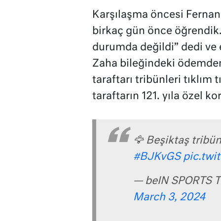
Karşılaşma öncesi Fernando
birkaç gün önce öğrendik.
durumda değildi” dedi ve e
Zaha bileğindeki ödemden
taraftarı tribünleri tıklı
taraftarın 121. yıla özel ko
🦅 Beşiktaş tribü
#BJKvGS
pic.twi
— beIN SPORTS T
March 3, 2024