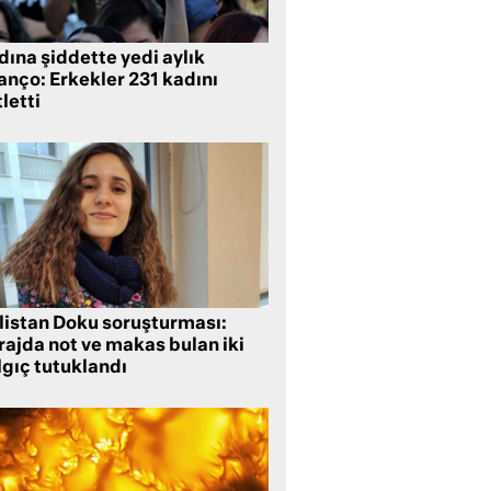
ına şiddette yedi aylık
anço: Erkekler 231 kadını
letti
listan Doku soruşturması:
rajda not ve makas bulan iki
lgıç tutuklandı