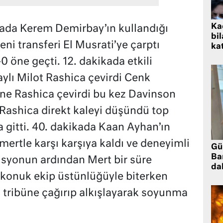
Kad
ikada Kerem Demirbay’ın kullandığı
bil
eni transferi El Musrati’ye çarptı
kat
-0 öne geçti. 12. dakikada etkili
ylı Milot Rashica çevirdi Cenk
ne Rashica çevirdi bu kez Davinson
 Rashica direkt kaleyi düşündü top
a gitti. 40. dakikada Kaan Ayhan’ın
rtle karşı karşıya kaldı ve deneyimli
Gü
Ba
zisyonun ardından Mert bir süre
da
0 konuk ekip üstünlüğüyle biterken
ı tribüne çağırıp alkışlayarak soyunma