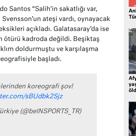
 Santos “Salih’in sakatlığı var,
Ank
Tü
 Svensson’un ateşi vardı, oynayacak
ksikleri açıkladı. Galatasaray’da ise
 ötürü kadroda değildi. Beşiktaş
m tıklım doldurmuştu ve karşılaşma
reografisiyle başladı.
Af
ya
nlerinden koreografi şov!
öl
tter.com/sBUdbk2Sjz
ürkiye (@beINSPORTS_TR)