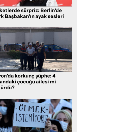
etlerde sürpriz: Berlin’de
rk Başbakan’ın ayak sesleri
yon’da korkunç şüphe: 4
şındaki çocuğu ailesi mi
dürdü?