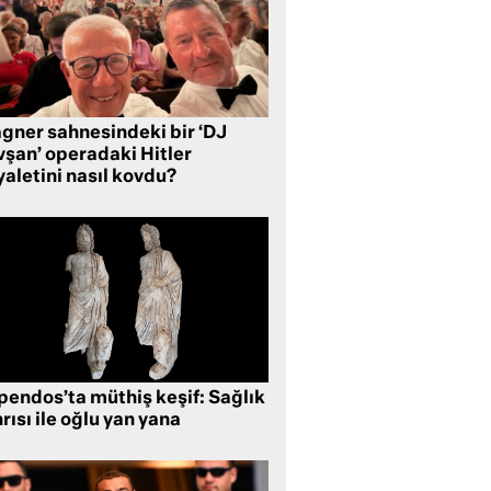
gner sahnesindeki bir ‘DJ
vşan’ operadaki Hitler
aletini nasıl kovdu?
pendos’ta müthiş keşif: Sağlık
rısı ile oğlu yan yana