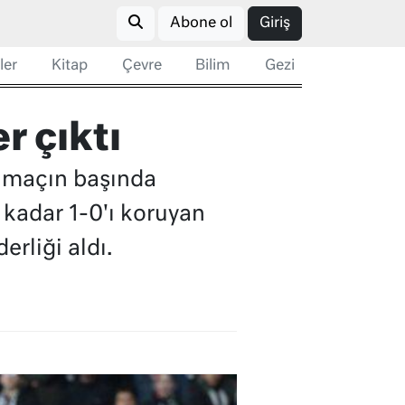
Abone ol
Giriş
ler
Kitap
Çevre
Bilim
Gezi
r çıktı
z maçın başında
 kadar 1-0'ı koruyan
erliği aldı.