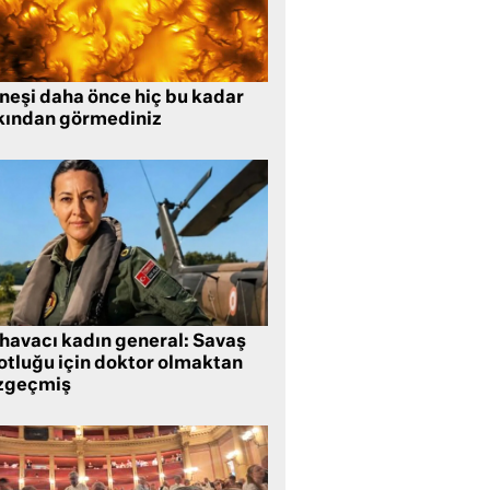
neşi daha önce hiç bu kadar
kından görmediniz
 havacı kadın general: Savaş
lotluğu için doktor olmaktan
zgeçmiş