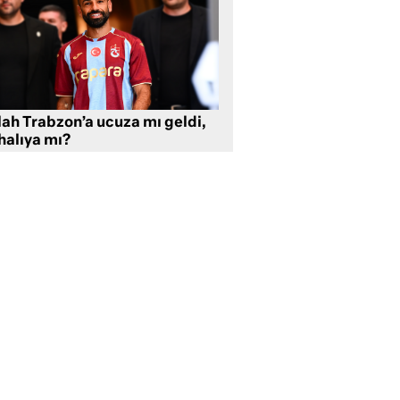
lah Trabzon’a ucuza mı geldi,
halıya mı?