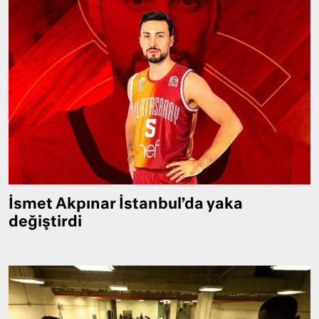
İsmet Akpınar İstanbul’da yaka
değiştirdi