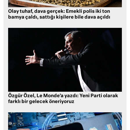
Olay tuhaf, dava gerçek: Emekli polis iki ton
bamya çaldı, sattığı kişilere bile dava açıldı
Özgür Özel, Le Monde’a yazdı: Yeni Parti olarak
farklı bir gelecek öneriyoruz