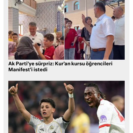
Ak Parti’ye sürpriz: Kur’an kursu öğrencileri
Manifest’i istedi