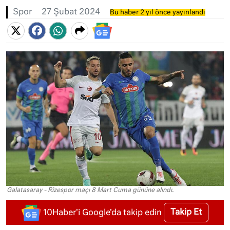
Spor
27 Şubat 2024
Bu haber 2 yıl önce yayınlandı
Galatasaray - Rizespor maçı 8 Mart Cuma gününe alındı.
Takip Et
10Haber'i Google'da takip edin