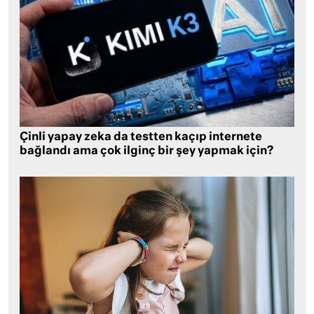
Çinli yapay zeka da testten kaçıp internete
bağlandı ama çok ilginç bir şey yapmak için?