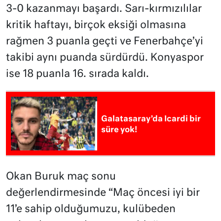
3-0 kazanmayı başardı. Sarı-kırmızılılar
kritik haftayı, birçok eksiği olmasına
rağmen 3 puanla geçti ve Fenerbahçe’yi
takibi aynı puanda sürdürdü. Konyaspor
ise 18 puanla 16. sırada kaldı.
Galatasaray’da Icardi bir
süre yok!
Okan Buruk maç sonu
değerlendirmesinde “Maç öncesi iyi bir
11’e sahip olduğumuzu, kulübeden