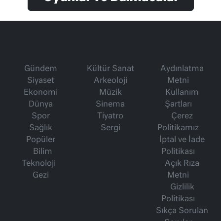
Gündem
Kültür Sanat
Aydınlatma
Siyaset
Arkeoloji
Metni
Ekonomi
Müzik
Kullanım
Dünya
Sinema
Şartları
Spor
Tiyatro
Çerez
Sağlık
Sergi
Politikamız
Popüler
İptal ve İade
Bilim
Politikası
Teknoloji
Açık Rıza
Gezi
Metni
Gizlilik
Politikası
Sıkça Sorulan