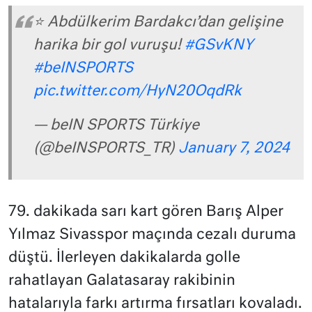
⭐ Abdülkerim Bardakcı’dan gelişine
harika bir gol vuruşu!
#GSvKNY
#beINSPORTS
pic.twitter.com/HyN20OqdRk
— beIN SPORTS Türkiye
(@beINSPORTS_TR)
January 7, 2024
79. dakikada sarı kart gören Barış Alper
Yılmaz Sivasspor maçında cezalı duruma
düştü. İlerleyen dakikalarda golle
rahatlayan Galatasaray rakibinin
hatalarıyla farkı artırma fırsatları kovaladı.