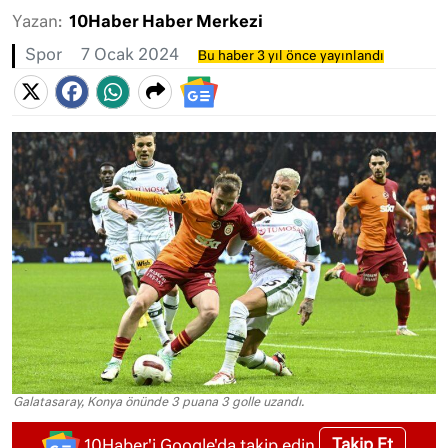
Yazan:
10Haber Haber Merkezi
Spor
7 Ocak 2024
Bu haber 3 yıl önce yayınlandı
Galatasaray, Konya önünde 3 puana 3 golle uzandı.
Takip Et
10Haber'i Google'da takip edin