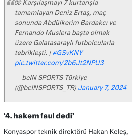
🧤 Karşılaşmayı 7 kurtarışla
tamamlayan Deniz Ertaş, maç
sonunda Abdülkerim Bardakcı ve
Fernando Muslera başta olmak
üzere Galatasaraylı futbolcularla
tebrikleşti. |
#GSvKNY
pic.twitter.com/2b6Jt2NPU3
— beIN SPORTS Türkiye
(@beINSPORTS_TR)
January 7, 2024
‘4. hakem faul dedi’
Konyaspor teknik direktörü Hakan Keleş,