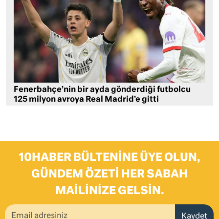
Fenerbahçe’nin bir ayda gönderdiği futbolcu
125 milyon avroya Real Madrid’e gitti
10HABER BÜLTENINE ÜYE OLUN,
GÜNDEM ÖZETI HER SABAH
MAILINIZE GELSIN.
Kaydet