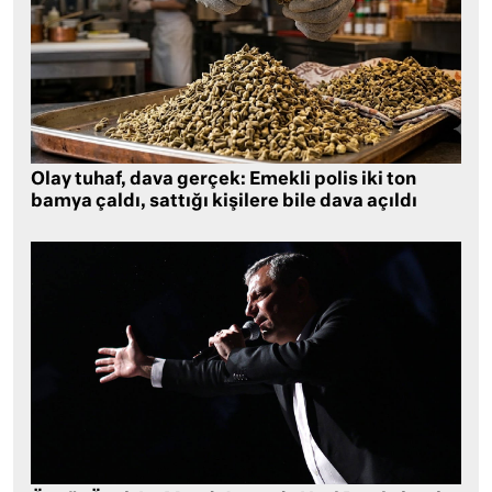
Olay tuhaf, dava gerçek: Emekli polis iki ton
bamya çaldı, sattığı kişilere bile dava açıldı