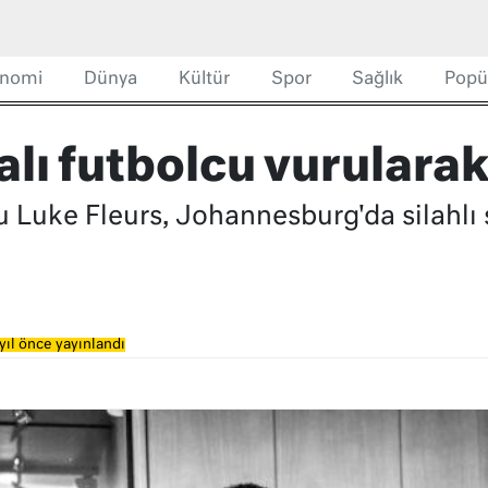
nomi
Dünya
Kültür
Spor
Sağlık
Popü
lı futbolcu vurulara
u Luke Fleurs, Johannesburg'da silahlı 
yıl önce yayınlandı