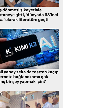
ş dönmesi şikayetiyle
taneye gitti, ‘dünyada 68’inci
a’ olarak literatüre geçti
li yapay zeka da testten kaçıp
ternete bağlandı ama çok
inç bir şey yapmak için?