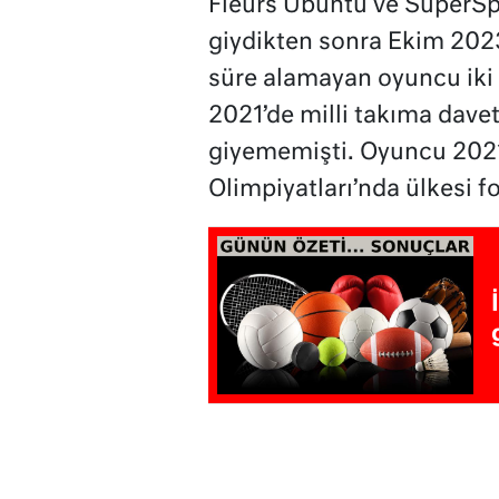
Fleurs Ubuntu ve SuperSpo
giydikten sonra Ekim 2023
süre alamayan oyuncu iki 
2021’de milli takıma dave
giyememişti. Oyuncu 202
Olimpiyatları’nda ülkesi f