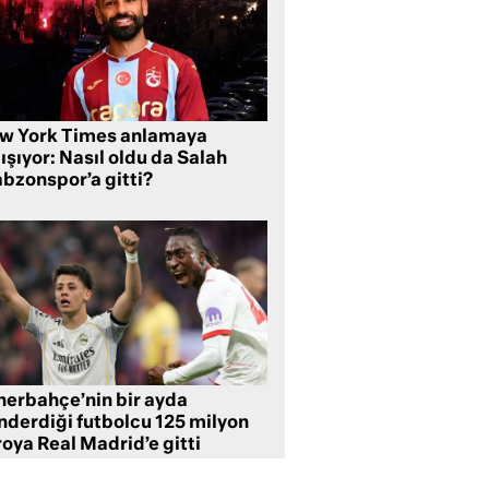
w York Times anlamaya
ışıyor: Nasıl oldu da Salah
abzonspor’a gitti?
nerbahçe’nin bir ayda
nderdiği futbolcu 125 milyon
oya Real Madrid’e gitti