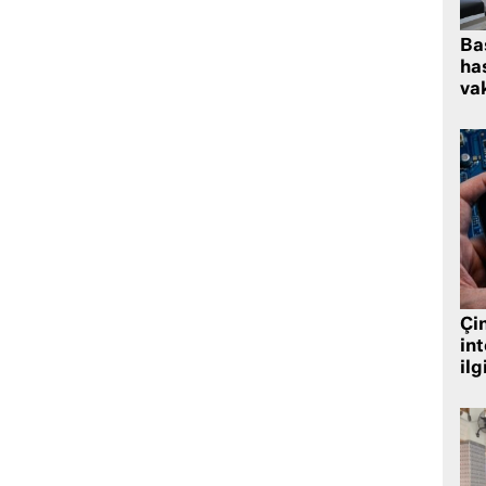
Ba
has
vak
Çin
in
ilg