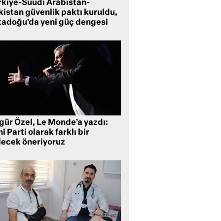
rkiye-Suudi Arabistan-
kistan güvenlik paktı kuruldu,
tadoğu’da yeni güç dengesi
gür Özel, Le Monde’a yazdı:
i Parti olarak farklı bir
lecek öneriyoruz