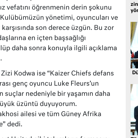
zin
sız vefatını öğrenmenin derin şokunu
yö
 Kulübümüzün yönetimi, oyuncuları ve
y karşısında son derece üzgün. Bu zor
aşlarına en içten başsağlığı
Kulüp daha sonra konuyla ilgili açıklama
.
Zizi Kodwa ise “Kaizer Chiefs defans
Dü
rası genç oyuncu Luke Fleurs’un
en suçlar nedeniyle bir yaşamın daha
üyük üzüntü duyuyorum.
khosi ailesi ve tüm Güney Afrika
e” dedi.