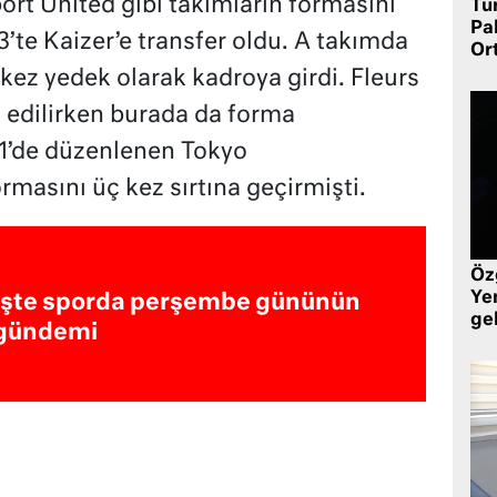
rt United gibi takımların formasını
Tü
Pa
’te Kaizer’e transfer oldu. A takımda
Or
kez yedek olarak kadroya girdi. Fleurs
t edilirken burada da forma
1’de düzenlenen Tokyo
ormasını üç kez sırtına geçirmişti.
Öz
Yen
İşte sporda perşembe gününün
ge
gündemi