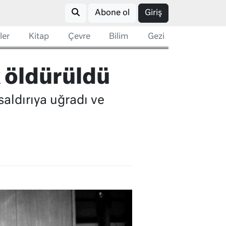
Abone ol
Giriş
ler
Kitap
Çevre
Bilim
Gezi
k öldürüldü
saldırıya uğradı ve