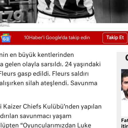
ölümü.
Takip Et
10Haber'i Google'da takip edin
nin en büyük kentlerinden
elen olayla sarsıldı. 24 yaşındaki
urs gasp edildi. Fleurs saldırı
alışırken silah ateşlendi. Savunma
ği Kaizer Chiefs Kulübü’nden yapılan
dırılan savunmacı yaşam
Fat
ulüpten “Oyuncularımızdan Luke
iti