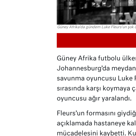
Güney Afrika'da gündem Luke Fleurs'un şok 
Güney Afrika futbolu ülke
Johannesburg’da meydana g
savunma oyuncusu Luke Fle
sırasında karşı koymaya ç
oyuncusu ağır yaralandı.
Fleurs’un formasını giydi
açıklamada hastaneye kal
mücadelesini kaybetti. K