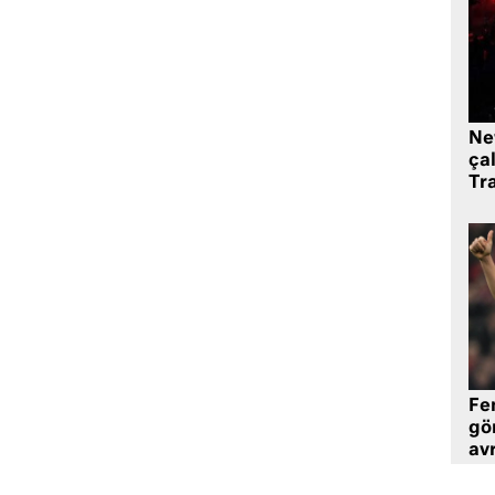
Ne
çal
Tr
Fe
gö
avr