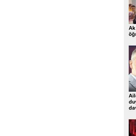
Ak 
öğr
Ai
du
dav