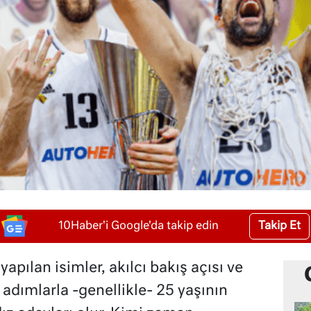
Takip Et
10Haber'i Google'da takip edin
apılan isimler, akılcı bakış açısı ve
adımlarla -genellikle- 25 yaşının