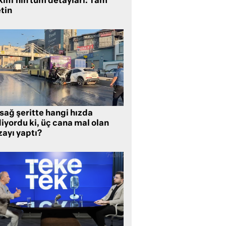
lifi’nin tüm detayları: Tam
tin
sağ şeritte hangi hızda
iyordu ki, üç cana mal olan
zayı yaptı?