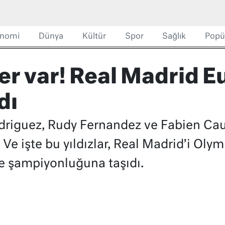
nomi
Dünya
Kültür
Spor
Sağlık
Popü
yer var! Real Madrid E
dı
odriguez, Rudy Fernandez ve Fabien Ca
. Ve işte bu yıldızlar, Real Madrid’i Ol
ue şampiyonluğuna taşıdı.