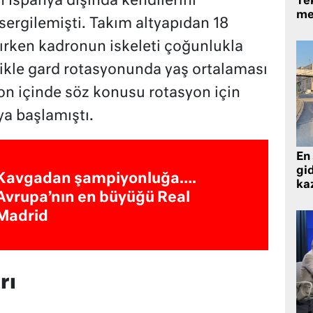
 İspanya dışında kendilerini
Tek
me
sergilemişti. Takım altyapıdan 18
rırken kadronun iskeleti çoğunlukla
llikle gard rotasyonunda yaş ortalaması
zon içinde söz konusu rotasyon için
ya başlamıştı.
En 
gid
Kavgadan şampiyonluğa….
ka
Avrupa’nın en büyüğü Real
Madrid
rı