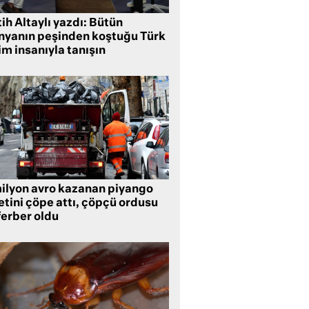
ih Altaylı yazdı: Bütün
nyanın peşinden koştuğu Türk
im insanıyla tanışın
milyon avro kazanan piyango
etini çöpe attı, çöpçü ordusu
ferber oldu