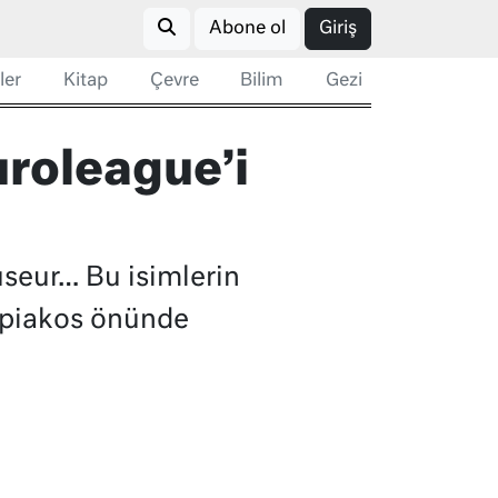
Abone ol
Giriş
ler
Kitap
Çevre
Bilim
Gezi
uroleague’i
useur… Bu isimlerin
ympiakos önünde