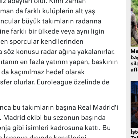
ldız adayları olur. Kimi zaman
man da farklı kulüplerin alt yaş
ncular büyük takımların radarına
ine farklı bir ülkede veya aynı ligin
en sporcular kendilerinden
söz konusu radar ağına yakalanırlar.
Me
bağ
ıtanın en fazla yatırım yapan, baskının
sil
af
n da kaçınılmaz hedef olarak
nsfer olurlar. Euroleague özelinde de
ca bu takımların başına Real Madrid’i
. Madrid ekibi bu sezonun başında
a gibi isimleri kadrosuna kattı. Bu
İş