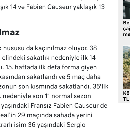
şık 14 ve Fabien Causeur yaklaşık 13
Be
ça
ılmaz
me
k hususu da kaçınılmaz oluyor. 38
lindeki sakatlık nedeniyle ilk 14
. 15. haftada ilk defa forma giyen
 kasından sakatlandı ve 5 maç daha
sezonun son kısmında sakatlandı. 35’lik
Kö
lık nedeniyle son 11 normal sezon
TL
 yaşındaki Fransız Fabien Causeur de
al’in 29 maçında sahada yerini
krarlı isim 36 yaşındaki Sergio