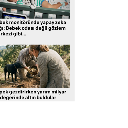
bek monitöründe yapay zeka
ğı: Bebek odası değil gözlem
rkezi gibi…
pek gezdirirken yarım milyar
 değerinde altın buldular