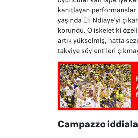
oyuncular kah İspanya kah
kanıtlayan performanslar 
yaşında Eli Ndiaye’yi çıka
korundu. O iskelet ki öze
artık yükselmiş, hatta se
takviye söylentileri çıkma
Campazzo iddiala