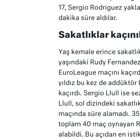
17, Sergio Rodriguez yakla
dakika süre aldılar.
Sakatlıklar kaçın
Yaş kemale erince sakatlı
yaşındaki Rudy Fernandez e
EuroLeague maçını kaçırdı
yıldız bu kez de addüktör
kaçırdı. Sergio Llull ise 
Llull, sol dizindeki sakat
maçında süre alamadı. 35
toplam 40 maç oynayan Re
alabildi. Bu açıdan en isti