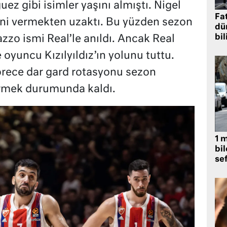
uez gibi isimler yaşını almıştı. Nigel
Fat
ni vermekten uzaktı. Bu yüzden sezon
dü
bil
o ismi Real’le anıldı. Ancak Real
oyuncu Kızılyıldız’ın yolunu tuttu.
görece dar gard rotasyonu sezon
rmek durumunda kaldı.
1 
bil
se