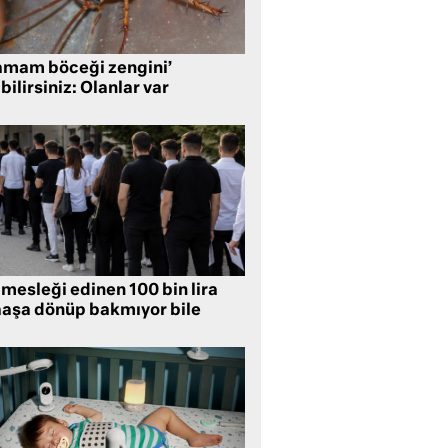
amam böceği zengini’
bilirsiniz: Olanlar var
mesleği edinen 100 bin lira
aşa dönüp bakmıyor bile