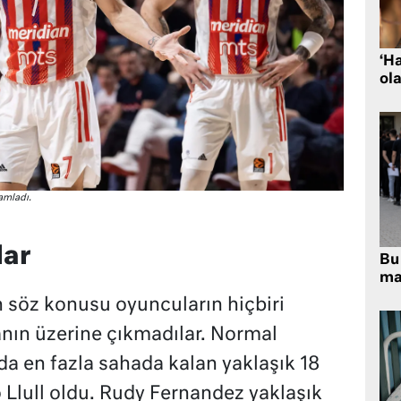
‘H
ola
amladı.
lar
Bu 
ma
n söz konusu oyuncuların hiçbiri
nın üzerine çıkmadılar. Normal
da en fazla sahada kalan yaklaşık 18
 Llull oldu. Rudy Fernandez yaklaşık