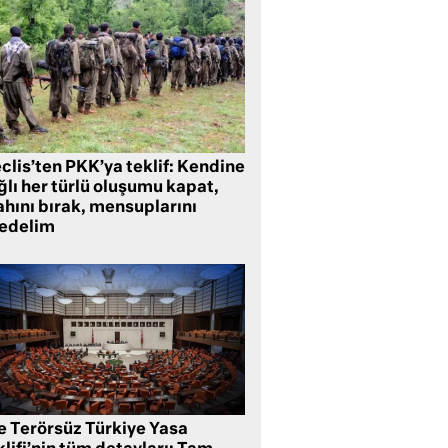
clis’ten PKK’ya teklif: Kendine
lı her türlü oluşumu kapat,
ahını bırak, mensuplarını
fedelim
te Terörsüz Türkiye Yasa