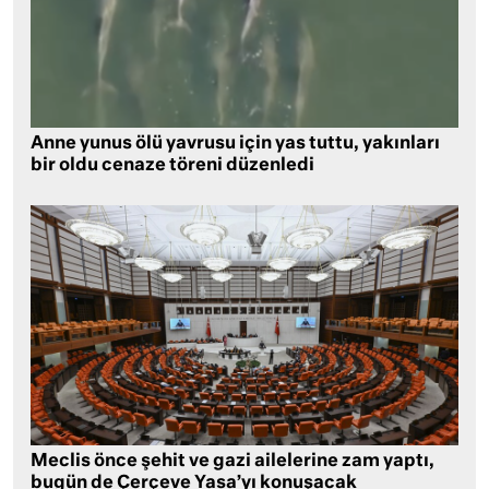
Anne yunus ölü yavrusu için yas tuttu, yakınları
bir oldu cenaze töreni düzenledi
Meclis önce şehit ve gazi ailelerine zam yaptı,
bugün de Çerçeve Yasa’yı konuşacak