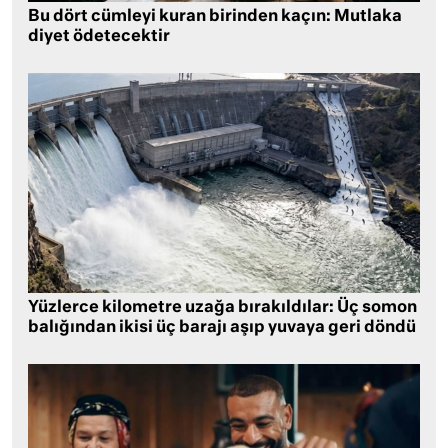
Bu dört cümleyi kuran birinden kaçın: Mutlaka
diyet ödetecektir
Yüzlerce kilometre uzağa bırakıldılar: Üç somon
balığından ikisi üç barajı aşıp yuvaya geri döndü