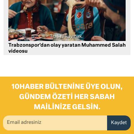
Trabzonspor’dan olay yaratan Muhammed Salah
videosu
10HABER BÜLTENINE ÜYE OLUN,
GÜNDEM ÖZETI HER SABAH
MAILINIZE GELSIN.
Kaydet