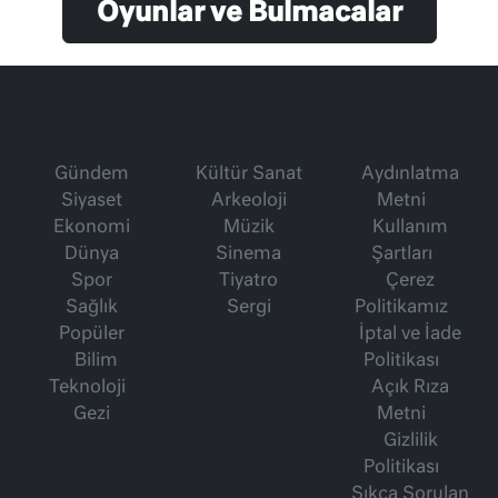
Oyunlar ve Bulmacalar
Gündem
Kültür Sanat
Aydınlatma
Siyaset
Arkeoloji
Metni
Ekonomi
Müzik
Kullanım
Dünya
Sinema
Şartları
Spor
Tiyatro
Çerez
Sağlık
Sergi
Politikamız
Popüler
İptal ve İade
Bilim
Politikası
Teknoloji
Açık Rıza
Gezi
Metni
Gizlilik
Politikası
Sıkça Sorulan