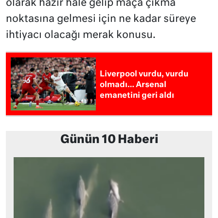
olarak hazır hale gelip maça çıkma
noktasına gelmesi için ne kadar süreye
ihtiyacı olacağı merak konusu.
Liverpool vurdu, vurdu
olmadı… Arsenal
emanetini geri aldı
Günün 10 Haberi