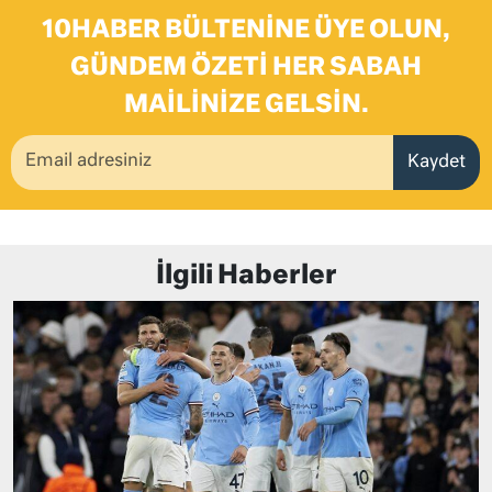
10HABER BÜLTENINE ÜYE OLUN,
GÜNDEM ÖZETI HER SABAH
MAILINIZE GELSIN.
Kaydet
İlgili Haberler