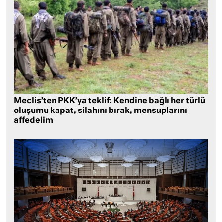
Meclis’ten PKK’ya teklif: Kendine bağlı her türlü
oluşumu kapat, silahını bırak, mensuplarını
affedelim