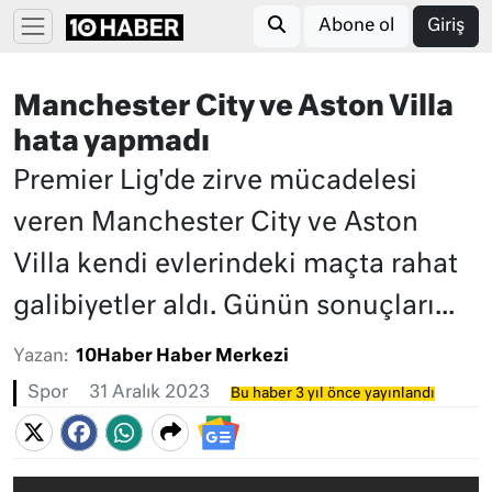
Abone ol
Giriş
Manchester City ve Aston Villa
hata yapmadı
Premier Lig'de zirve mücadelesi
veren Manchester City ve Aston
Villa kendi evlerindeki maçta rahat
galibiyetler aldı. Günün sonuçları...
Yazan:
10Haber Haber Merkezi
Spor
31 Aralık 2023
Bu haber 3 yıl önce yayınlandı