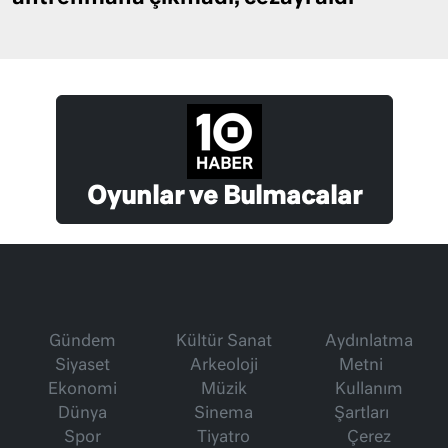
Oyunlar ve Bulmacalar
Gündem
Kültür Sanat
Aydınlatma
Siyaset
Arkeoloji
Metni
Ekonomi
Müzik
Kullanım
Dünya
Sinema
Şartları
Spor
Tiyatro
Çerez