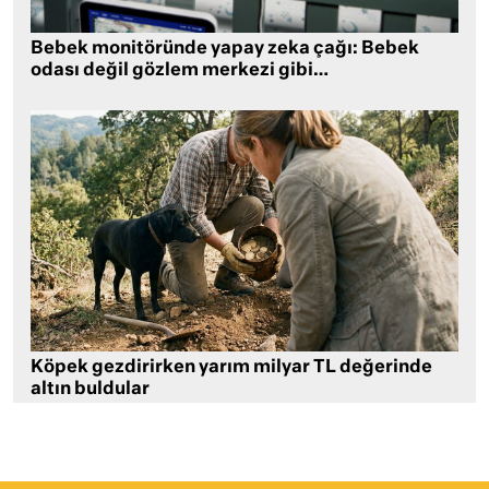
Bebek monitöründe yapay zeka çağı: Bebek
odası değil gözlem merkezi gibi…
Köpek gezdirirken yarım milyar TL değerinde
altın buldular