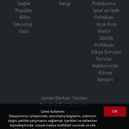
Sağlık
Sergi
Politikamız
Popüler
İptal ve İade
Bilim
Politikası
Teknoloji
Açık Rıza
Gezi
Metni
Gizlilik
Politikası
Sıkça Sorulan
Sorular
Hakkımızda
Künye
İletişim
İsmet Berkan Yazıları
Ertuğrul Özkök Yazıları
OK
Haftalık Gazete
Çerez kullanımı
Deneyiminizi iyileştirmek, tanımlama bilgilerini, sitemizin
doğru şekilde çalışmasını sağlamak, içerikleri ve reklamları
kişiselleştirmek, sosyal medya özellikleri sunmak ve site