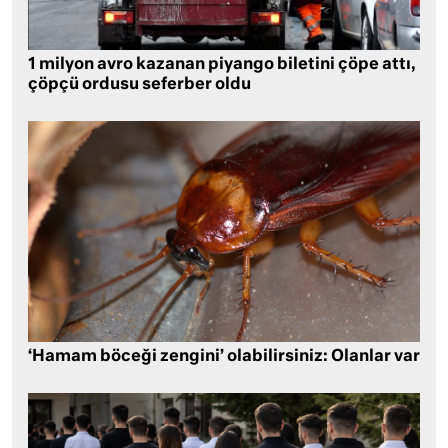
1 milyon avro kazanan piyango biletini çöpe attı,
çöpçü ordusu seferber oldu
‘Hamam böceği zengini’ olabilirsiniz: Olanlar var