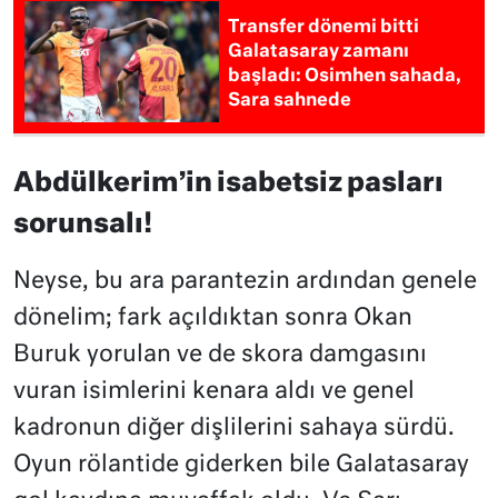
Transfer dönemi bitti
Galatasaray zamanı
başladı: Osimhen sahada,
Sara sahnede
Abdülkerim’in isabetsiz pasları
sorunsalı!
Neyse, bu ara parantezin ardından genele
dönelim; fark açıldıktan sonra Okan
Buruk yorulan ve de skora damgasını
vuran isimlerini kenara aldı ve genel
kadronun diğer dişlilerini sahaya sürdü.
Oyun rölantide giderken bile Galatasaray