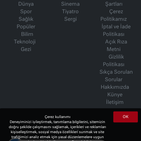
Dünya
Sinema
Şartları
Spor
Tiyatro
Çerez
Sağlık
Sergi
Politikamız
Popüler
İptal ve İade
Bilim
Politikası
Teknoloji
Açık Rıza
Gezi
Metni
Gizlilik
Politikası
Sıkça Sorulan
Sorular
Hakkımızda
Künye
İletişim
OK
Çerez kullanımı
Deneyiminizi iyileştirmek, tanımlama bilgilerini, sitemizin
İsmet Berkan Yazıları
doğru şekilde çalışmasını sağlamak, içerikleri ve reklamları
Ertuğrul Özkök Yazıları
kişiselleştirmek, sosyal medya özellikleri sunmak ve site
trafiğimizi analiz etmek için yasal düzenlemelere uygun
Haftalık Gazete