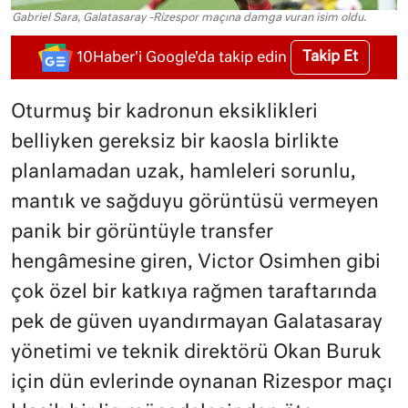
Gabriel Sara, Galatasaray -Rizespor maçına damga vuran isim oldu.
Takip Et
10Haber'i Google'da takip edin
Oturmuş bir kadronun eksiklikleri
belliyken gereksiz bir kaosla birlikte
planlamadan uzak, hamleleri sorunlu,
mantık ve sağduyu görüntüsü vermeyen
panik bir görüntüyle transfer
hengâmesine giren, Victor Osimhen gibi
çok özel bir katkıya rağmen taraftarında
pek de güven uyandırmayan Galatasaray
yönetimi ve teknik direktörü Okan Buruk
için dün evlerinde oynanan Rizespor maçı