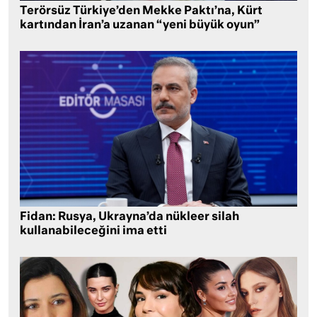
Terörsüz Türkiye’den Mekke Paktı’na, Kürt
kartından İran’a uzanan “yeni büyük oyun”
Fidan: Rusya, Ukrayna’da nükleer silah
kullanabileceğini ima etti