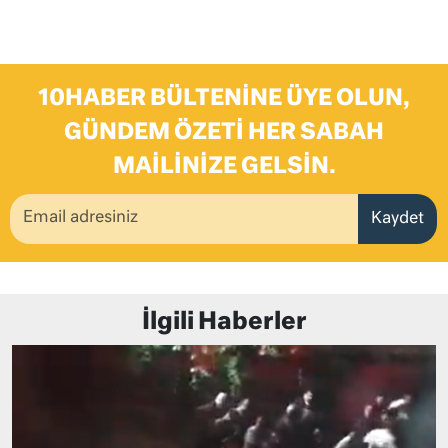
10HABER BÜLTENINE ÜYE OLUN,
GÜNDEM ÖZETI HER SABAH
MAILINIZE GELSIN.
Kaydet
İlgili Haberler